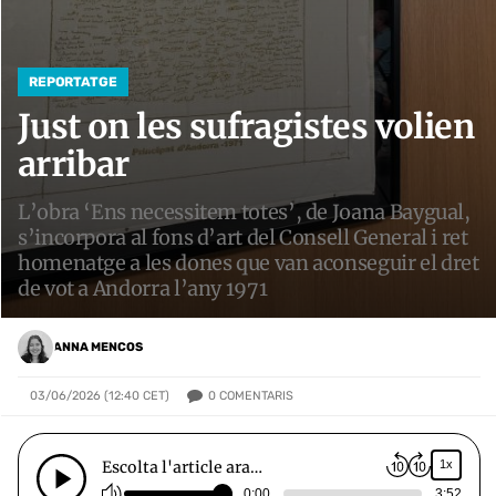
REPORTATGE
Just on les sufragistes volien
arribar
L’obra ‘Ens necessitem totes’, de Joana Baygual,
s’incorpora al fons d’art del Consell General i ret
homenatge a les dones que van aconseguir el dret
de vot a Andorra l’any 1971
ANNA MENCOS
0
COMENTARIS
03/06/2026 (12:40 CET)
Escolta l'article ara…
1x
0:00
3:52