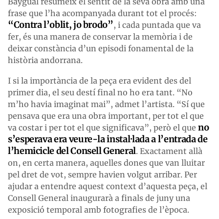
Baygual resumeix el sentit de la seva obra amb una
frase que l’ha acompanyada durant tot el procés:
“Contra l’oblit, jo brodo”
, i cada puntada que va
fer, és una manera de conservar la memòria i de
deixar constància d’un episodi fonamental de la
història andorrana.
I si la importància de la peça era evident des del
primer dia, el seu destí final no ho era tant. “No
m’ho havia imaginat mai”, admet l’artista. “Sí que
pensava que era una obra important, per tot el que
no
va costar i per tot el que significava”, però el que
s’esperava era veure-la instal·lada a l’entrada de
l’hemicicle del Consell General
. Exactament allà
on, en certa manera, aquelles dones que van lluitar
pel dret de vot, sempre havien volgut arribar. Per
ajudar a entendre aquest context d’aquesta peça, el
Consell General inaugurarà a finals de juny una
exposició temporal amb fotografies de l’època.