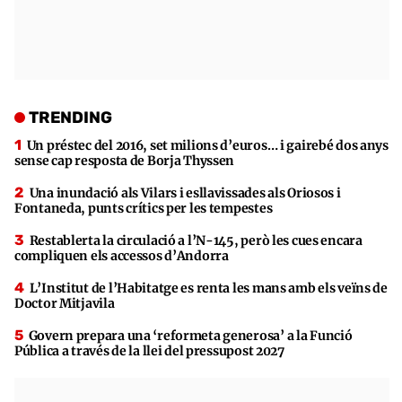
TRENDING
Un préstec del 2016, set milions d’euros… i gairebé dos anys
sense cap resposta de Borja Thyssen
Una inundació als Vilars i esllavissades als Oriosos i
Fontaneda, punts crítics per les tempestes
Restablerta la circulació a l’N-145, però les cues encara
compliquen els accessos d’Andorra
L’Institut de l’Habitatge es renta les mans amb els veïns de
Doctor Mitjavila
Govern prepara una ‘reformeta generosa’ a la Funció
Pública a través de la llei del pressupost 2027