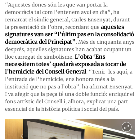
“Aquestes dones són les que van portar la
democràcia tal com l’entenem avui en dia”, ha
remarcat el síndic general, Carles Ensenyat, durant
aquestes
la presentació de l’obra, recordant que
signatures van ser “l’últim pas en la consolidació
democràtica del Principat”
. Més de cinquanta anys
després, aquelles signatures han acabat ocupant un
L’obra ‘Ens
lloc carregat de simbolisme.
necessitem totes’ quedarà exposada a tocar de
l’hemicicle del Consell General
. “Tenir-les aquí, a
l’entrada de l’hemicicle, ens honora més a la
institució que no pas a l’obra”, ha afirmat Ensenyat.
I va afegir que la peça té una doble funció: enriquir el
fons artístic del Consell i, alhora, explicar una part
essencial de la història política i social del país.