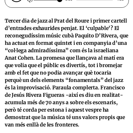
Tercer dia de jazz al Prat del Roure i primer cartell
d’entrades exhaurides penjat. El ‘culpable’? El
reconegudíssim músic cubà Paquito D’Rivera, que
ha actuat en format quintet i en companyia d’una
“col·lega admiradíssima” com és la israeliana
Anat Cohen. La promesa que llançava al matí era
que volia que el públic es divertís, tot i bromejar
amb el fet que no podia avançar què tocaria
perquè un dels elements “fonamentals” del jazz
és la improvisació. Paraula complerta. Francisco
de Jesús Rivera Figueras -així es diu en realitat-
acumula més de 70 anys a sobre els escenaris,
però té corda per estona i aquest vespre ha
demostrat que la música té uns valors propis que
van més enllà de les fronteres.