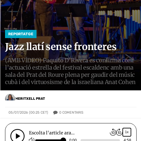
REPORTATGE
Jazz llatí sense fronteres
(AMB VÍDEO) Paquito D’Rivera es confirma com
l’actuació estrella del festival escaldenc amb una
sala del Prat del Roure plena per gaudir del músic
cubà i del virtuosisme de la israeliana Anat Cohen
MERITXELL PRAT
0
COMENTARIS
05/07/2026 (00:25 CET)
Escolta l'article ara…
1x
0:00
4:58