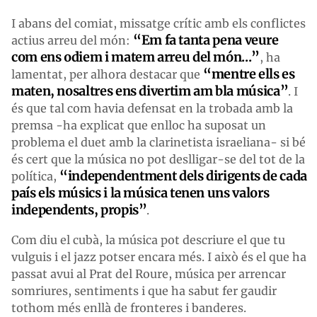
I abans del comiat, missatge crític amb els conflictes
“Em fa tanta pena veure
actius arreu del món:
com ens odiem i matem arreu del món...”
, ha
“mentre ells es
lamentat, per alhora destacar que
maten, nosaltres ens divertim am bla música”
. I
és que tal com havia defensat en la trobada amb la
premsa -ha explicat que enlloc ha suposat un
problema el duet amb la clarinetista israeliana- si bé
és cert que la música no pot deslligar-se del tot de la
“independentment dels dirigents de cada
política,
país els músics i la música tenen uns valors
independents, propis”
.
Com diu el cubà, la música pot descriure el que tu
vulguis i el jazz potser encara més. I això és el que ha
passat avui al Prat del Roure, música per arrencar
somriures, sentiments i que ha sabut fer gaudir
tothom més enllà de fronteres i banderes.