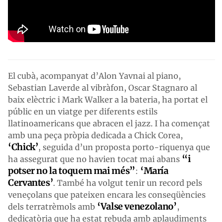
El cubà, acompanyat d’Alon Yavnai al piano,
Sebastian Laverde al vibràfon, Oscar Stagnaro al
baix elèctric i Mark Walker a la bateria, ha portat el
públic en un viatge per diferents estils
llatinoamericans que abracen el jazz. I ha començat
amb una peça pròpia dedicada a Chick Corea,
‘Chick’
, seguida d’un proposta porto-riquenya que
“i
ha assegurat que no havien tocat mai abans
potser no la toquem mai més”
‘María
:
Cervantes’
. També ha volgut tenir un record pels
veneçolans que pateixen encara les conseqüències
‘Valse venezolano’
dels terratrèmols amb
,
dedicatòria que ha estat rebuda amb aplaudiments