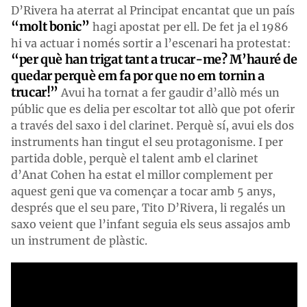
D’Rivera ha aterrat al Principat encantat que un país
“molt bonic”
hagi apostat per ell. De fet ja el 1986
hi va actuar i només sortir a l’escenari ha protestat:
“per què han trigat tant a trucar-me? M’hauré de
quedar perquè em fa por que no em tornin a
trucar!”
Avui ha tornat a fer gaudir d’allò més un
públic que es delia per escoltar tot allò que pot oferir
a través del saxo i del clarinet. Perquè sí, avui els dos
instruments han tingut el seu protagonisme. I per
partida doble, perquè el talent amb el clarinet
d’Anat Cohen ha estat el millor complement per
aquest geni que va començar a tocar amb 5 anys,
després que el seu pare, Tito D’Rivera, li regalés un
saxo veient que l’infant seguia els seus assajos amb
un instrument de plàstic.