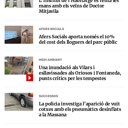
L’Institut de l’Habitatge es renta les
mans amb els veïns de Doctor
Mitjavila
AFERS SOCIALS
Afers Socials aporta només el 10%
del cost dels lloguers del parc públic
MEDI AMBIENT
Una inundació als Vilars i
esllavissades als Oriosos i Fontaneda,
punts crítics per les tempestes
SUCCESSOS
La policia investiga l’aparició de vuit
cotxes amb els pneumàtics desinflats
a la Massana