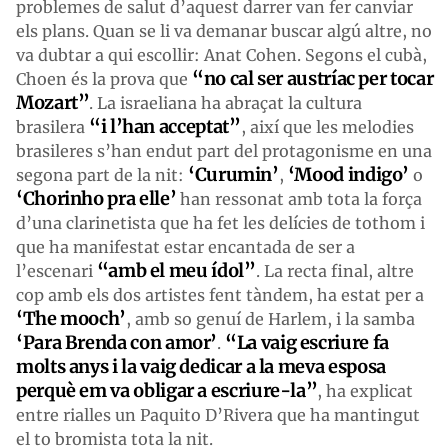
problemes de salut d’aquest darrer van fer canviar
els plans. Quan se li va demanar buscar algú altre, no
va dubtar a qui escollir: Anat Cohen. Segons el cubà,
“no cal ser austríac per tocar
Choen és la prova que
Mozart”
. La israeliana ha abraçat la cultura
“i l’han acceptat”
brasilera
, així que les melodies
brasileres s’han endut part del protagonisme en una
‘Curumin’
‘Mood indigo’
segona part de la nit:
,
o
‘Chorinho pra elle’
han ressonat amb tota la força
d’una clarinetista que ha fet les delícies de tothom i
que ha manifestat estar encantada de ser a
“amb el meu ídol”
l’escenari
. La recta final, altre
cop amb els dos artistes fent tàndem, ha estat per a
‘The mooch’
, amb so genuí de Harlem, i la samba
‘Para Brenda con amor’
“La vaig escriure fa
.
molts anys i la vaig dedicar a la meva esposa
perquè em va obligar a escriure-la”
, ha explicat
entre rialles un Paquito D’Rivera que ha mantingut
el to bromista tota la nit.