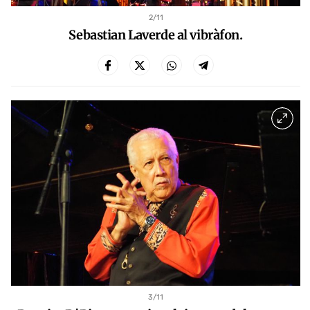
2
/11
Sebastian Laverde al vibràfon.
3
/11