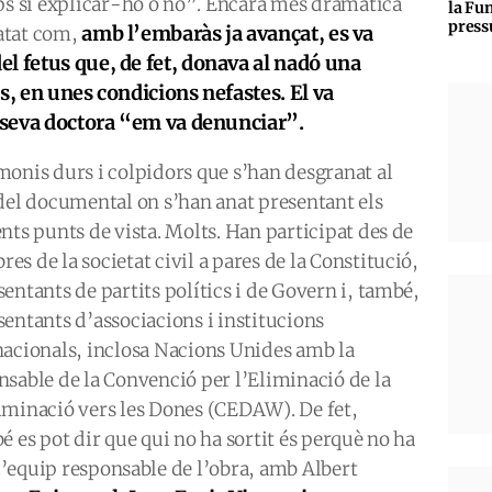
aps si explicar-ho o no”. Encara més dramàtica
la Fun
press
amb l’embaràs ja avançat, es va
latat com,
l fetus que, de fet, donava al nadó una
s, en unes condicions nefastes. El va
a seva doctora “em va denunciar”.
monis durs i colpidors que s’han desgranat al
 del documental on s’han anat presentant els
ents punts de vista. Molts. Han participat des de
s de la societat civil a pares de la Constitució,
entants de partits polítics i de Govern i, també,
sentants d’associacions i institucions
nacionals, inclosa Nacions Unides amb la
nsable de la Convenció per l’Eliminació de la
iminació vers les Dones (CEDAW). De fet,
é es pot dir que qui no ha sortit és perquè no ha
 l’equip responsable de l’obra, amb Albert