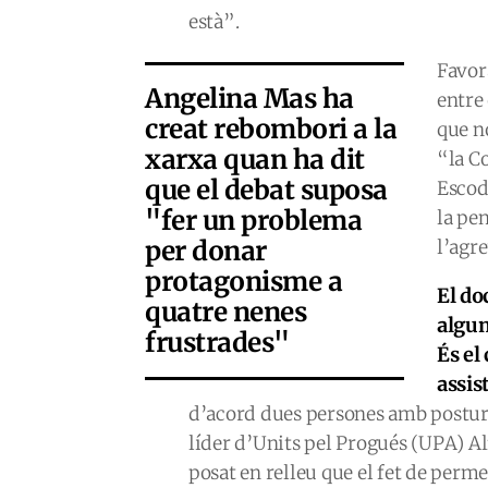
està”.
Favor
Angelina Mas ha
entre
creat rebombori a la
que n
xarxa quan ha dit
“la C
que el debat suposa
Escod
"fer un problema
la pen
per donar
l’agr
protagonisme a
El do
quatre nenes
algun
frustrades"
És el
assis
d’acord dues persones amb posture
líder d’Units pel Progués (UPA) Al
posat en relleu que el fet de perm