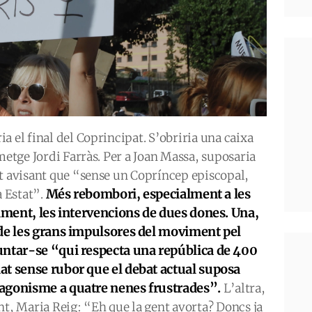
a el final del Coprincipat. S’obriria una caixa
metge Jordi Farràs. Per a Joan Massa, suposaria
ot avisant que “sense un Copríncep episcopal,
Més rebombori, especialment a les
 Estat”.
tament, les intervencions de dues dones. Una,
 de les grans impulsores del moviment pel
untar-se “qui respecta una república de 400
at sense rubor que el debat actual suposa
agonisme a quatre nenes frustrades”.
L’altra,
nt, Maria Reig: “Eh que la gent avorta? Doncs ja