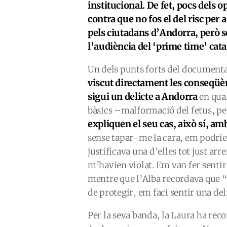
institucional. De fet, pocs dels
contra que no fos el del risc per 
pels ciutadans d’Andorra, però s
l’audiència del ‘prime time’ cata
Un dels punts forts del documenta
viscut directament les conseqüèn
sigui un delicte a Andorra
en qual
bàsics –malformació del fetus, peri
expliquen el seu cas, això sí, amb
sense tapar-me la cara, em podrien
justificava una d’elles tot just ar
m’havien violat. Em van fer senti
mentre que l’Alba recordava que “
de protegir, em faci sentir una de
Per la seva banda, la Laura ha reco