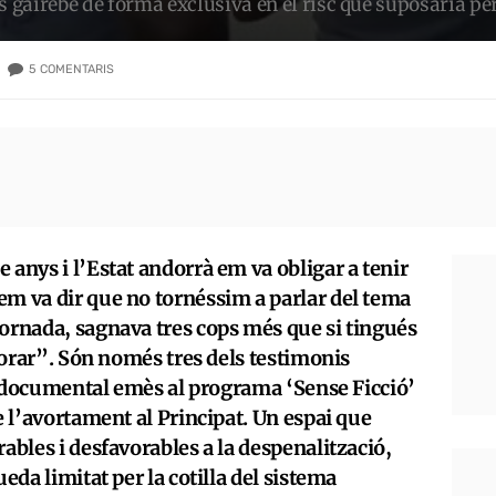
s gairebé de forma exclusiva en el risc que suposaria per
5
COMENTARIS
 anys i l’Estat andorrà em va obligar a tenir
em va dir que no tornéssim a parlar del tema
ornada, sagnava tres cops més que si tingués
plorar”. Són només tres dels testimonis
el documental emès al programa ‘Sense Ficció’
e l’avortament al Principat. Un espai que
ables i desfavorables a la despenalització,
eda limitat per la cotilla del sistema