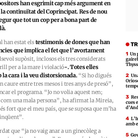
 opositors han esgrimit cap més argument en
a la continuïtat del Coprincipat. Res de nou
egur que tot un cop per a bona part de
là.
testimonis de dones que han
l han estat els
TR
cies que implica el fet que l’avortament
Un 
sevol supòsit, inclosos els tres considerats
gaire
Thys
-. Totes elles
ll per a la mare i violació
 la cara i la veu distorsionada.
“Si ho digués
Una
Orioso
 caure entre tres mesos i tres anys de presó”,
tempe
rencar el programa. “Jo no volia aquest nen;
Res
r com una mala persona”, ha afirmat la Mireia,
cues 
d’An
és fort que el meu país, que se suposa que m’ha
linqüent”.
L’I
amb e
rdat que “ja no vaig anar a un ginecòleg a
Gov