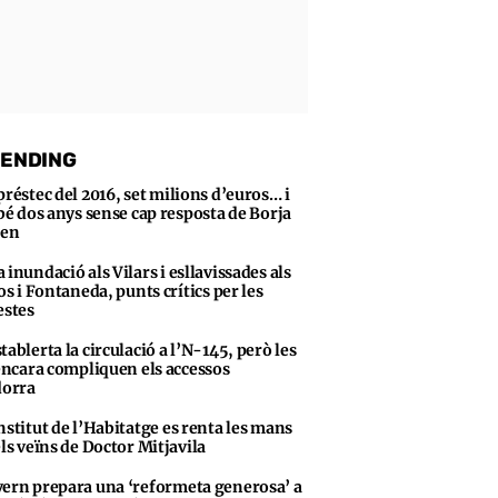
ENDING
préstec del 2016, set milions d’euros… i
bé dos anys sense cap resposta de Borja
sen
 inundació als Vilars i esllavissades als
s i Fontaneda, punts crítics per les
stes
tablerta la circulació a l’N-145, però les
encara compliquen els accessos
dorra
nstitut de l’Habitatge es renta les mans
ls veïns de Doctor Mitjavila
ern prepara una ‘reformeta generosa’ a