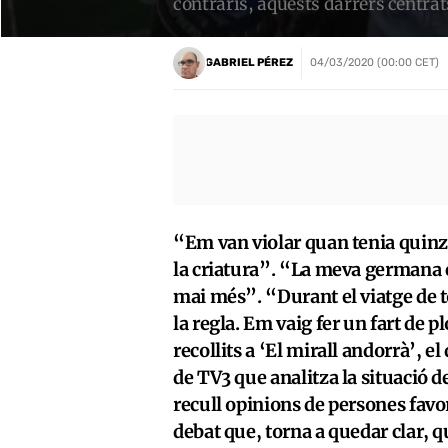
contraris, aquests darrers centrat
GABRIEL PÉREZ
04/03/2020 (00:00 CET)
“Em van violar quan tenia quinze
la criatura”. “La meva germana 
mai més”. “Durant el viatge de t
la regla. Em vaig fer un fart de 
recollits a ‘El mirall andorrà’, 
de TV3 que analitza la situació d
recull opinions de persones favor
debat que, torna a quedar clar, qu