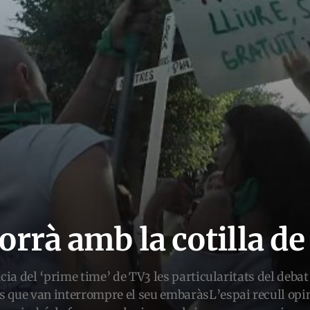
orrà amb la cotilla d
ncia del ‘prime time’ de TV3 les particularitats del deba
 que van interrompre el seu embaràsL’espai recull opini