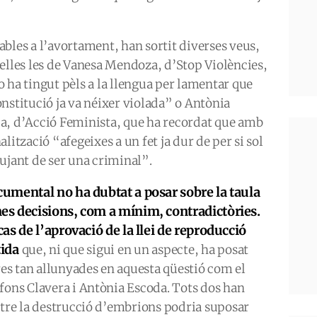
ables a l’avortament, han sortit diverses veus,
 elles les de Vanesa Mendoza, d’Stop Violències,
o ha tingut pèls a la llengua per lamentar que
onstitució ja va néixer violada” o Antònia
a, d’Acció Feminista, que ha recordat que amb
alització “afegeixes a un fet ja dur de per si sol
eujant de ser una criminal”.
cumental no ha dubtat a posar sobre la taula
es decisions, com a mínim, contradictòries.
 cas de l’aprovació de la llei de reproducció
tida
que, ni que sigui en un aspecte, ha posat
s tan allunyades en aquesta qüestió com el
fons Clavera i Antònia Escoda. Tots dos han
etre la destrucció d’embrions podria suposar