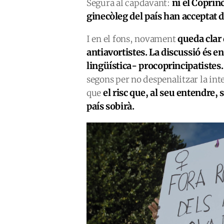
ni el Coprín
Segura al capdavant:
ginecòleg del país han acceptat d
queda clar 
I en el fons, novament
antiavortistes. La discussió és en
lingüística-
procoprincipatistes
.
segons per no despenalitzar la int
el risc que, al seu entendre,
que
país sobirà.