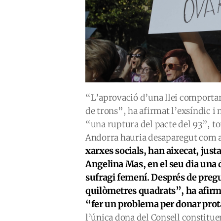
“L’aprovació d’una llei comportari
de trons”, ha afirmat l’exsíndic i 
“una ruptura del pacte del 93”, t
Andorra hauria desaparegut com a
xarxes socials, han aixecat, jus
Angelina Mas, en el seu dia una
sufragi femení. Després de preg
quilòmetres quadrats”, ha afirm
“fer un problema per donar prot
l’única dona del Consell constitue