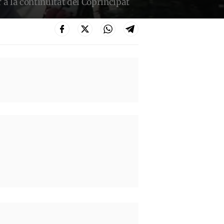
 a la continuïtat del Coprincipat