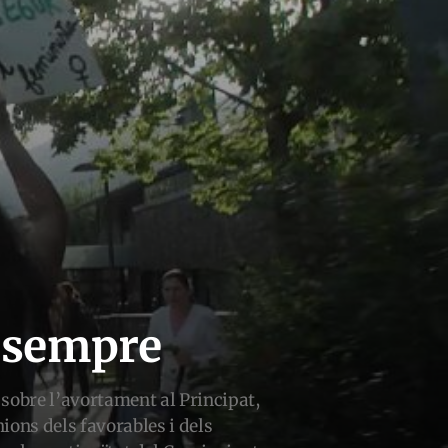
e sempre
t sobre l’avortament al Principat,
ons dels favorables i dels