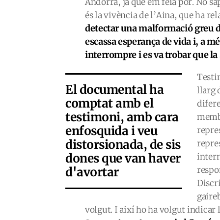
Andorra, ja que em feia por. No s
és la vivència de l’Aina, que ha re
detectar una malformació greu de
escassa esperança de vida i, a mé
interrompre i es va trobar que l
Testi
El documental ha
llarg
comptat amb el
difer
testimoni, amb cara
membre
enfosquida i veu
repres
distorsionada, de sis
repre
dones que van haver
inter
d'avortar
respo
Discr
gaireb
volgut. I així ho ha volgut indicar