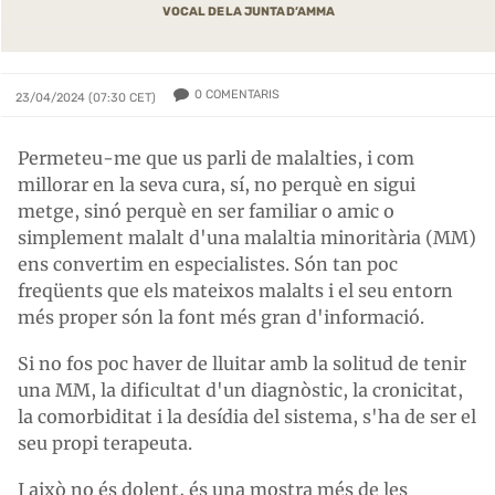
VOCAL DE LA JUNTA D’AMMA
0
COMENTARIS
23/04/2024 (07:30 CET)
Permeteu-me que us parli de malalties, i com
millorar en la seva cura, sí, no perquè en sigui
metge, sinó perquè en ser familiar o amic o
simplement malalt d'una malaltia minoritària (MM)
ens convertim en especialistes. Són tan poc
freqüents que els mateixos malalts i el seu entorn
més proper són la font més gran d'informació.
Si no fos poc haver de lluitar amb la solitud de tenir
una MM, la dificultat d'un diagnòstic, la cronicitat,
la comorbiditat i la desídia del sistema, s'ha de ser el
seu propi terapeuta.
I això no és dolent, és una mostra més de les