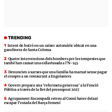
TRENDING
Intent de butró en un caixer automàtic ubicat en una
gasolinera de Santa Coloma
Quatre intervencions dels bombers per les tempestes que
també han causat una esllavissada a l’N-145
Denuncien a xarxes que una família ha marxat sense pagar
el compte a un restaurant a Engolasters
Govern prepara una ‘reformeta generosa’ a la Funció
Pública a través de la llei del pressupost 2027
Agrupament Encampadà retreu al Comú haver deixat
escapar l’estada del Barça femení