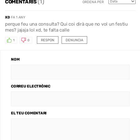
(1)
COMENTARIS
ORDENA PER
XD
FA 1 ANY
perque feu una consulta? Qui coi dirà que no vol un festiu
mes? jajaja lol xd, te falta calle
RESPON
DENUNCIA
1
0
NOM
CORREU ELECTRÒNIC
EL TEU COMENTARI