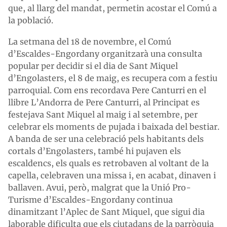
que, al llarg del mandat, permetin acostar el Comú a
la població.
La setmana del 18 de novembre, el Comú
d’Escaldes-Engordany organitzarà una consulta
popular per decidir si el dia de Sant Miquel
d’Engolasters, el 8 de maig, es recupera com a festiu
parroquial. Com ens recordava Pere Canturri en el
llibre
L’Andorra de Pere Canturri,
al Principat es
festejava Sant Miquel al maig i al setembre, per
celebrar els moments de pujada i baixada del bestiar.
A banda de ser una celebració pels habitants dels
cortals d’Engolasters, també hi pujaven els
escaldencs, els quals es retrobaven al voltant de la
capella, celebraven una missa i, en acabat, dinaven i
ballaven. Avui, però, malgrat que la Unió Pro-
Turisme d’Escaldes-Engordany continua
dinamitzant l’Aplec de Sant Miquel, que sigui dia
laborable dificulta que els ciutadans de la parròquia