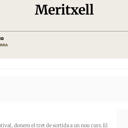
Meritxell
IG
ORRA
ival, donem el tret de sortida a un nou curs. El