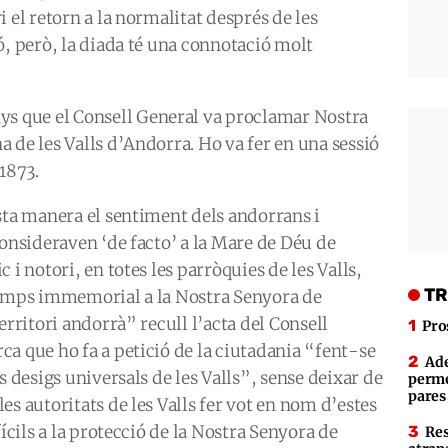
 el retorn a la normalitat després de les
ó, però, la diada té una connotació molt
 que el Consell General va proclamar Nostra
 de les Valls d’Andorra. Ho va fer en una sessió
1873.
sta manera el sentiment dels andorrans i
consideraven ‘de facto’ a la Mare de Déu de
c i notori, en totes les parròquies de les Valls,
TR
temps immemorial a la Nostra Senyora de
territori andorrà”
recull l’acta del Consell
Pro
a que ho fa a petició de la ciutadania
“fent-se
Ade
s desigs universals de les Valls”
, sense deixar de
perme
pares
les autoritats de les Valls fer vot en nom d’estes
fícils a la protecció de la Nostra Senyora de
Res