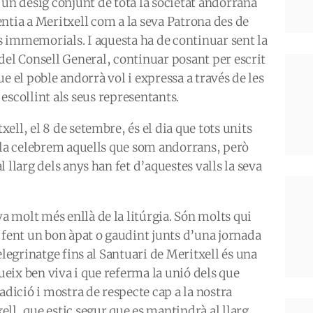
 un desig conjunt de tota la societat andorrana
entia a Meritxell com a la seva Patrona des de
 immemorials. I aquesta ha de continuar sent la
 del Consell General, continuar posant per escrit
ue el poble andorrà vol i expressa a través de les
escollint als seus representants.
ll, el 8 de setembre, és el dia que tots units
I la celebrem aquells que som andorrans, però
 llarg dels anys han fet d’aquestes valls la seva
 molt més enllà de la litúrgia. Són molts qui
 fent un bon àpat o gaudint junts d’una jornada
elegrinatge fins al Santuari de Meritxell és una
eix ben viva i que referma la unió dels que
adició i mostra de respecte cap a la nostra
ll, que estic segur que es mantindrà al llarg