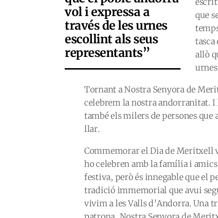
escrit
vol i expressa a
que s
través de les urnes
temps
escollint als seus
tasca
representants”
allò q
urnes 
Tornant a Nostra Senyora de Meritxe
celebrem la nostra andorranitat. 
també els milers de persones que al
llar.
Commemorar el Dia de Meritxell va
ho celebren amb la família i amics
festiva, però és innegable que el p
tradició immemorial que avui segu
vivim a les Valls d’Andorra. Una tr
patrona, Nostra Senyora de Meritxe