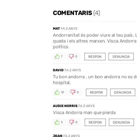
COMENTARIS
(4)
MAT
FA 2 ANYS
Andorranitat és poder viure al teu país. L
queda i els altres marxen. Visca Andorra
polítics.
RESPON
DENUNCIA
7
0
DAVID
FA 2 ANYS
Tu bon andorra , un bon andorra no es 
hospital,
RESPON
DENUNCIA
10
0
AUDIE NORRIS
FA 2 ANYS
Visca Andorra man que pierda
RESPON
DENUNCIA
3
0
JOAN
FA 2 ANYS