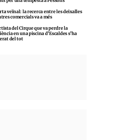
ats per una tempesta a Pessons
rta veïnal: la recerca entre les deixalles
ntres comercials va a més
rtista del Cirque que va perdre la
iència en una piscina d’Escaldes s’ha
erat del tot