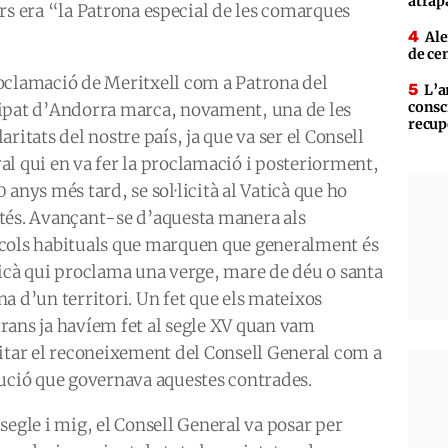
atrap
ors era
“la Patrona especial de les comarques
Ale
de ce
oclamació de Meritxell com a Patrona del
L’a
consc
ipat d’Andorra marca, novament, una de les
recup
aritats del nostre país, ja que va ser el Consell
al qui en va fer la proclamació i posteriorment,
 anys més tard, se sol·licità al Vaticà que ho
tés. Avançant-se d’aquesta manera als
cols habituals que marquen que generalment és
ticà qui proclama una verge, mare de déu o santa
na d’un territori. Un fet que els mateixos
rans ja havíem fet al segle XV quan vam
icitar el reconeixement del Consell General com a
tució que governava aquestes contrades.
segle i mig, el Consell General va posar per