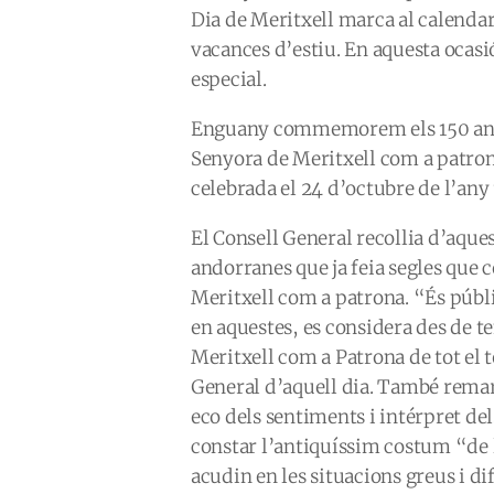
Dia de Meritxell marca al calendari
vacances d’estiu. En aquesta ocasi
especial.
Enguany commemorem els 150 anys
Senyora de Meritxell com a patrona
celebrada el 24 d’octubre de l’any 
El Consell General recollia d’aque
andorranes que ja feia segles que 
Meritxell com a patrona.
“És públi
en aquestes, es considera des de 
Meritxell com a Patrona de tot el 
General d’aquell dia. També remarc
eco dels sentiments i intérpret del
constar l’antiquíssim costum
“de 
acudin en les situacions greus i di