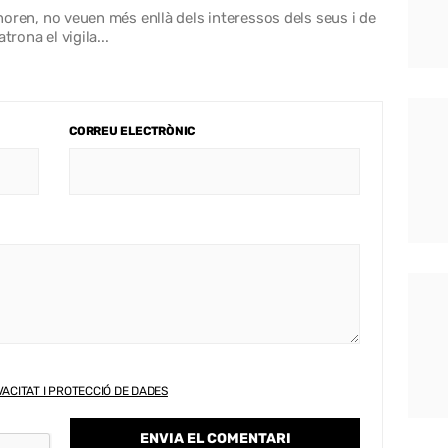
ignoren, no veuen més enllà dels interessos dels seus i de
rona el vigila...
CORREU ELECTRÒNIC
VACITAT I PROTECCIÓ DE DADES