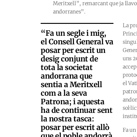
Meritxell”
, remarcant que ja llav
andorranes”
.
La pr
“Fa un segle i mig,
Princ
el Consell General va
singul
posar per escrit un
Gener
desig conjunt de
uns 20
tota la societat
accep
andorrana que
proto
sentia a Meritxell
el Va
patro
com a la seva
andor
Patrona; i aquesta
sol·l
ha de continuar sent
insti
la nostra tasca:
posar per escrit allò
Fa un 
que el poble andorrà