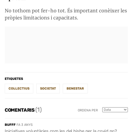
No tothom pot fer-ho tot. És important conèixer les
pròpies limitacions i capacitats.
ETIQUETES
COL·LECTIUS
SOCIETAT
BENESTAR
(1)
COMENTARIS
ORDENA PER
BUFFF
FA 3 ANYS
Iniciatives voluntàries com les del bisbe per la covid no?