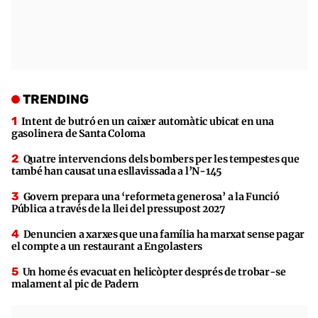
TRENDING
Intent de butró en un caixer automàtic ubicat en una
gasolinera de Santa Coloma
Quatre intervencions dels bombers per les tempestes que
també han causat una esllavissada a l’N-145
Govern prepara una ‘reformeta generosa’ a la Funció
Pública a través de la llei del pressupost 2027
Denuncien a xarxes que una família ha marxat sense pagar
el compte a un restaurant a Engolasters
Un home és evacuat en helicòpter després de trobar-se
malament al pic de Padern