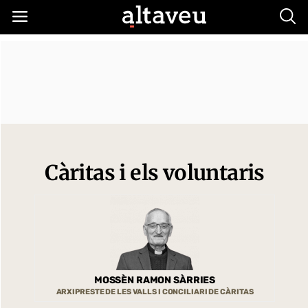
Busc
Càritas i els voluntaris
MOSSÈN RAMON SÀRRIES
ARXIPRESTE DE LES VALLS I CONCILIARI DE CÀRITAS