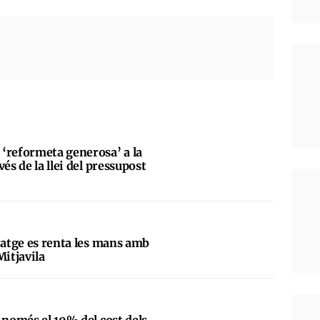
‘reformeta generosa’ a la
és de la llei del pressupost
tatge es renta les mans amb
Mitjavila
 només el 10% del cost dels