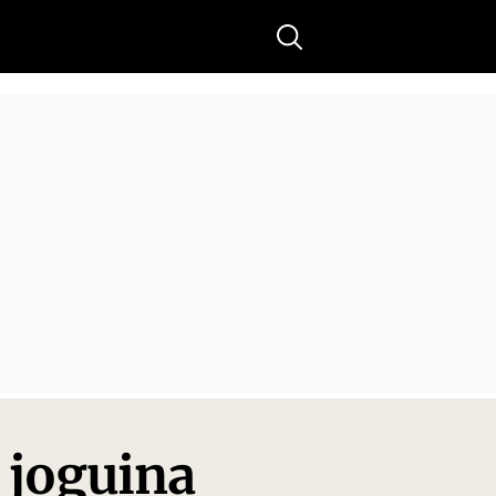
Buscar
 joguina