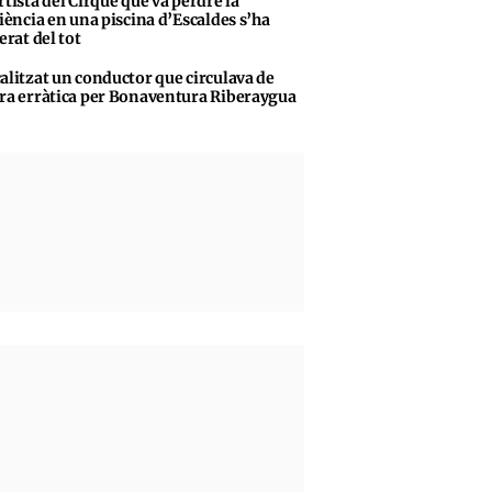
rtista del Cirque que va perdre la
iència en una piscina d’Escaldes s’ha
erat del tot
alitzat un conductor que circulava de
a erràtica per Bonaventura Riberaygua