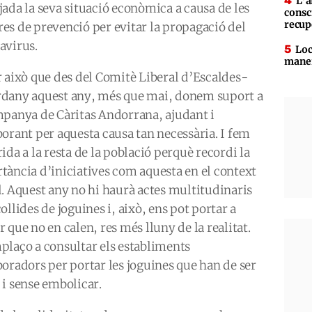
L’a
jada la seva situació econòmica a causa de les
consc
recup
es de prevenció per evitar la propagació del
avirus.
Loc
maner
r això que des del Comitè Liberal d’Escaldes-
dany aquest any, més que mai, donem suport a
mpanya de Càritas Andorrana, ajudant i
borant per aquesta causa tan necessària. I fem
ida a la resta de la població perquè recordi la
tància d’iniciatives com aquesta en el context
l. Aquest any no hi haurà actes multitudinaris
ollides de joguines i, això, ens pot portar a
 que no en calen, res més lluny de la realitat.
plaço a consultar els establiments
boradors per portar les joguines que han de ser
 i sense embolicar.