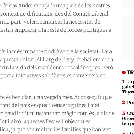
 Càritas Andorrana ja forma part de les nostres
context de dificultats, des del Comitè Liberal
rmo part, volem remarcar la necessitat de
sta i emplaçar a la resta de forces polítiques a
ària més impacte tindrà sobre la societat, i ara
questa unitat. Al llarg de l’any, treballem dia a
orin la vida dels escaldencs i escaldenques. Però
TR
ort a iniciatives solidàries es converteix en
Un 
gaire
Thys
pte és ben clar, una vegada més. Aconseguir que
Pro
fant del país es quedi sense joguines i així
n gaudir d’un instant tan màgic com és la nit de
Una
Orioso
Tot i això, aquestes Festes l’objectiu es
tempe
ica, ja que són moltes les famílies que han vist