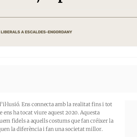
E LIBERALS A ESCALDES-ENGORDANY
il·lusió. Ens connecta amb la realitat fins i tot
e ens ha tocat viure aquest 2020. Aquesta
iguem fidels a aquells costums que fan créixer la
en la diferència i fan una societat millor.