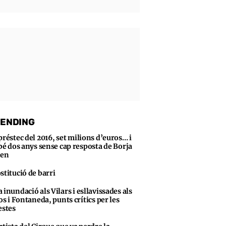
ENDING
préstec del 2016, set milions d’euros… i
bé dos anys sense cap resposta de Borja
sen
stitució de barri
 inundació als Vilars i esllavissades als
s i Fontaneda, punts crítics per les
stes