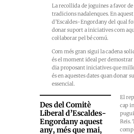
La recollida de joguines a favor de
tradicions nadalenques. En aquest 
d’Escaldes-Engordany del qual fo
donar suport a iniciatives com aque
col·laborar pel bé comú.
Com més gran sigui la cadena solid
és el moment ideal per demostrar a
dia proposant iniciatives que mill
és en aquestes dates quan donar sup
essencial.
El re
Des del Comitè
cap in
Liberal d’Escaldes-
pugui
Engordany aquest
Reis. 
any, més que mai,
compl