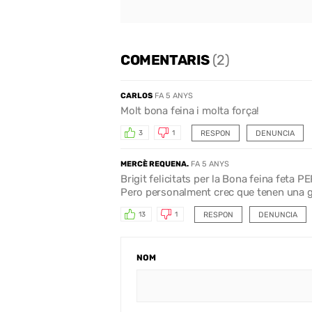
COMENTARIS
(2)
CARLOS
FA 5 ANYS
Molt bona feina i molta força!
RESPON
DENUNCIA
3
1
MERCÈ REQUENA.
FA 5 ANYS
Brigit felicitats per la Bona feina feta P
Pero personalment crec que tenen una gr
RESPON
DENUNCIA
13
1
NOM