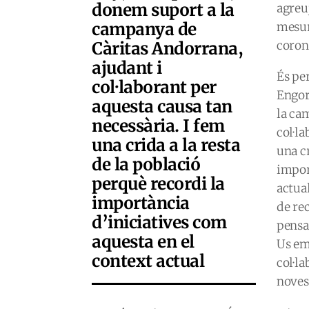
donem suport a la
agreu
campanya de
mesur
Càritas Andorrana,
coron
ajudant i
És pe
col·laborant per
Engor
aquesta causa tan
la ca
necessària. I fem
col·la
una crida a la resta
una cr
de la població
impor
perquè recordi la
actua
importància
de rec
d’iniciatives com
pensar
aquesta en el
Us em
context actual
col·la
noves