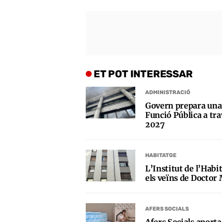
ET POT INTERESSAR
ADMINISTRACIÓ
Govern prepara una 
Funció Pública a trav
2027
HABITATGE
L’Institut de l’Habi
els veïns de Doctor 
AFERS SOCIALS
Afers Socials aporta