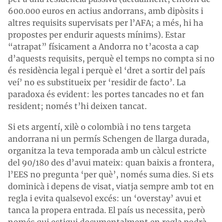
600.000 euros en actius andorrans, amb dipòsits i
altres requisits supervisats per l’AFA; a més, hi ha
propostes per endurir aquests mínims). Estar
“atrapat” físicament a Andorra no t’acosta a cap
d’aquests requisits, perquè el temps no compta si no
és residència legal i perquè el ‘dret a sortir del país
veí’ no es substitueix per ‘residir de facto’. La
paradoxa és evident: les portes tancades no et fan
resident; només t’hi deixen tancat.
Si ets argentí, xilè o colombià i no tens targeta
andorrana ni un permís Schengen de llarga durada,
organitza la teva temporada amb un càlcul estricte
del 90/180 des d’avui mateix: quan baixis a frontera,
l’EES no pregunta ‘per què’, només suma dies. Si ets
dominicà i depens de visat, viatja sempre amb tot en
regla i evita qualsevol excés: un ‘overstay’ avui et
tanca la propera entrada. El país us necessita, però