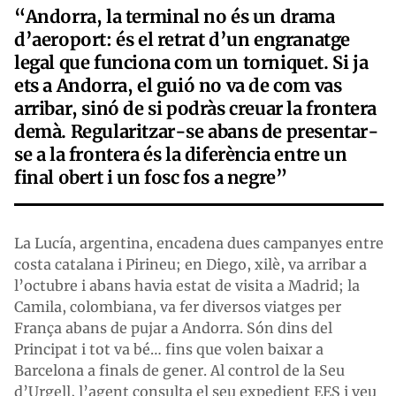
“Andorra, la terminal no és un drama
d’aeroport: és el retrat d’un engranatge
legal que funciona com un torniquet. Si ja
ets a Andorra, el guió no va de com vas
arribar, sinó de si podràs creuar la frontera
demà. Regularitzar-se abans de presentar-
se a la frontera és la diferència entre un
final obert i un fosc fos a negre”
La Lucía, argentina, encadena dues campanyes entre
costa catalana i Pirineu; en Diego, xilè, va arribar a
l’octubre i abans havia estat de visita a Madrid; la
Camila, colombiana, va fer diversos viatges per
França abans de pujar a Andorra. Són dins del
Principat i tot va bé… fins que volen baixar a
Barcelona a finals de gener. Al control de la Seu
d’Urgell, l’agent consulta el seu expedient EES i veu