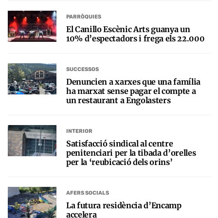
PARRÒQUIES
El Canillo Escènic Arts guanya un
10% d’espectadors i frega els 22.000
SUCCESSOS
Denuncien a xarxes que una família
ha marxat sense pagar el compte a
un restaurant a Engolasters
INTERIOR
Satisfacció sindical al centre
penitenciari per la tibada d’orelles
per la ‘reubicació dels orins’
AFERS SOCIALS
La futura residència d’Encamp
accelera