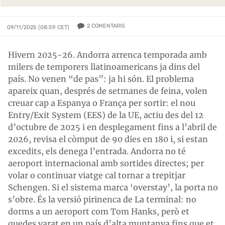
2
COMENTARIS
09/11/2025 (08:59 CET)
Hivern 2025-26. Andorra arrenca temporada amb
milers de temporers llatinoamericans ja dins del
país. No venen “de pas”: ja hi són. El problema
apareix quan, després de setmanes de feina, volen
creuar cap a Espanya o França per sortir: el nou
Entry/Exit System (EES) de la UE, actiu des del 12
d’octubre de 2025 i en desplegament fins a l’abril de
2026, revisa el còmput de 90 dies en 180 i, si estan
excedits, els denega l’entrada. Andorra no té
aeroport internacional amb sortides directes; per
volar o continuar viatge cal tornar a trepitjar
Schengen. Si el sistema marca ‘overstay’, la porta no
s’obre. És la versió pirinenca de La terminal: no
dorms a un aeroport com Tom Hanks, però et
quedes varat en un país d’alta muntanya fins que et