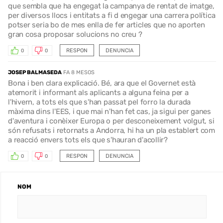
que sembla que ha engegat la campanya de rentat de imatge,
per diversos llocs i entitats a fi d engegar una carrera política
potser seria bo de mes enlla de fer articles que no aporten
gran cosa proposar solucions no creu ?
RESPON
DENUNCIA
0
0
JOSEP BALMASEDA
FA 8 MESOS
Bona i ben clara explicació. Bé, ara que el Governet està
atemorit i informant als aplicants a alguna feina per a
l'hivern, a tots els que s'han passat pel forro la durada
màxima dins l'EES, i que mai n'han fet cas, ja sigui per ganes
d'aventura i conèixer Europa o per desconeixement volgut, si
són refusats i retornats a Andorra, hi ha un pla establert com
a reacció envers tots els que s'hauran d'acollir?
RESPON
DENUNCIA
0
0
NOM