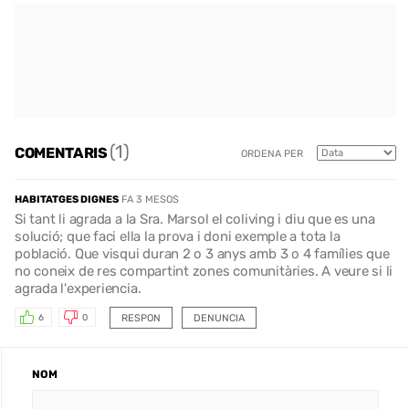
(1)
COMENTARIS
ORDENA PER
HABITATGES DIGNES
FA 3 MESOS
Si tant li agrada a la Sra. Marsol el coliving i diu que es una
solució; que faci ella la prova i doni exemple a tota la
població. Que visqui duran 2 o 3 anys amb 3 o 4 famílies que
no coneix de res compartint zones comunitàries. A veure si li
agrada l'experiencia.
RESPON
DENUNCIA
6
0
NOM