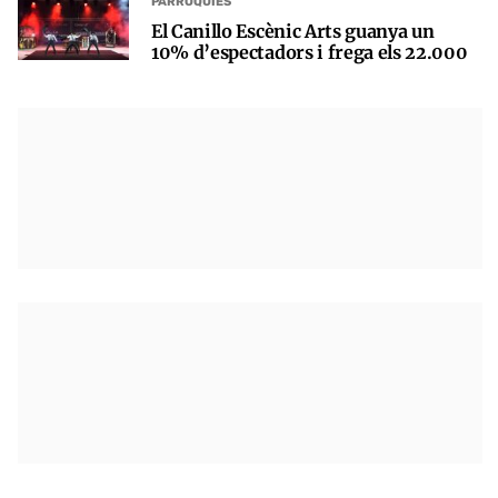
PARRÒQUIES
El Canillo Escènic Arts guanya un
10% d’espectadors i frega els 22.000