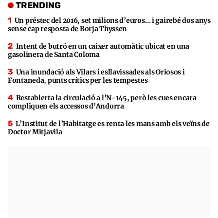
TRENDING
Un préstec del 2016, set milions d’euros… i gairebé dos anys
sense cap resposta de Borja Thyssen
Intent de butró en un caixer automàtic ubicat en una
gasolinera de Santa Coloma
Una inundació als Vilars i esllavissades als Oriosos i
Fontaneda, punts crítics per les tempestes
Restablerta la circulació a l’N-145, però les cues encara
compliquen els accessos d’Andorra
L’Institut de l’Habitatge es renta les mans amb els veïns de
Doctor Mitjavila