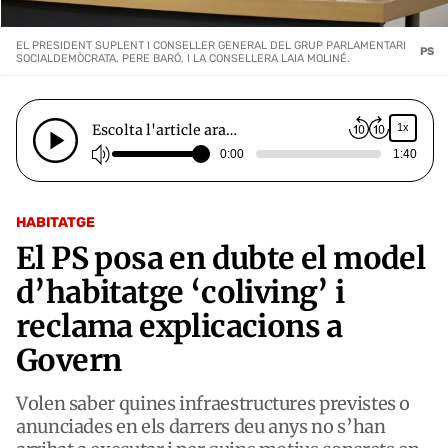
EL PRESIDENT SUPLENT I CONSELLER GENERAL DEL GRUP PARLAMENTARI
PS
SOCIALDEMÒCRATA, PERE BARÓ, I LA CONSELLERA LAIA MOLINÉ.
Escolta l'article ara…
1x
0:00
1:40
HABITATGE
El PS posa en dubte el model
d’habitatge ‘coliving’ i
reclama explicacions a
Govern
Volen saber quines infraestructures previstes o
anunciades en els darrers deu anys no s’han