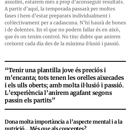
assolim, estarem més a prop d’aconseguir resultats.
A partir d’aquí, la temporada passarà per moltes
fases i hem d’estar preparats individualment i
col·lectivament per a cadascuna. N’hi haurà de bones
i de dolentes. En el que no podem fallar és en això,
que és on tenim control. No tinc dubte que anirem
creixent cada dia des de la màxima il·lusió i passió.
“Tenir una plantilla jove és preciós i
m’encanta; tots tenen les orelles aixecades
i els ulls oberts; amb molta il·lusió i passió.
L’experiència l’anirem agafant segons
passin els partits”
Dona molta importància a l’aspecte mental i a la
nutrició... Més que als conceptes?