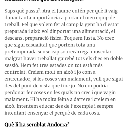
Saps què passa?. Ara,el Jaume entén per què li vaig
donar tanta importància a portar el meu equip de
treball. Pel que volem fer al camp la gent ha d’estar
preparada i això vol dir portar una alimentació, el
descans, preparació física. Toquem fusta. No crec
que sigui casualitat que portem tota una
pretemporada sense cap sobrecàrrega muscular
malgrat haver treballat gairebé tots els dies en doble
sessió. Hem fet tres estades on tot està més
controlat. Creiem molt en això i jo com a
entrenador, si les coses van malament, vull que sigui
des del punt de vista que tinc jo. No em podria
perdonar fer coses en les quals no crec i que vagin
malament. Hi ha molta feina a darrere i creiem en
això. Intentem educar des de l’exemple i sempre
intentant ensenyar el perquè de cada cosa.
Què li ha semblat Andorra?