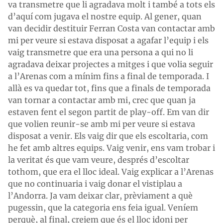
va transmetre que li agradava molt i també a tots els
d’aquí com jugava el nostre equip. Al gener, quan
van decidir destituir Ferran Costa van contactar amb
mi per veure si estava disposat a agafar l’equip i els
vaig transmetre que era una persona a qui no li
agradava deixar projectes a mitges i que volia seguir
a l’Arenas com a mínim fins a final de temporada. I
allà es va quedar tot, fins que a finals de temporada
van tornar a contactar amb mi, crec que quan ja
estaven fent el segon partit de play-off. Em van dir
que volien reunir-se amb mi per veure si estava
disposat a venir. Els vaig dir que els escoltaria, com
he fet amb altres equips. Vaig venir, ens vam trobar i
la veritat és que vam veure, després d’escoltar
tothom, que era el lloc ideal. Vaig explicar a l’Arenas
que no continuaria i vaig donar el vistiplau a
l’Andorra. Ja vam deixar clar, prèviament a què
pugessin, que la categoria ens feia igual. Veníem
perquè, al final, creiem que és el lloc idoni per