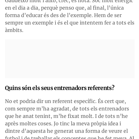
Gaudeixo molt i això, crec, es nota. Soc molt enèrgic
en el dia a dia, perquè penso que, al final, l’única
forma d’educar és des de l’exemple. Hem de ser
sempre un exemple i és el que intentem fer a tots els
àmbits.
Quins són els seus entrenadors referents?
No et podria dir un referent específic. És cert que,
com sempre m’ha agradat, de tots els entrenadors
que he anat tenint, m’he fixat molt. I de tots n’he
après moltes coses. Jo tinc la meva pròpia idea i
dintre d’aquesta he generat una forma de veure el
futbol i de treballar els conceptes que he fet meva. Al