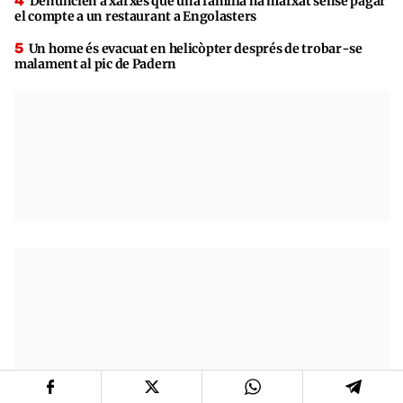
Denuncien a xarxes que una família ha marxat sense pagar
el compte a un restaurant a Engolasters
Un home és evacuat en helicòpter després de trobar-se
malament al pic de Padern