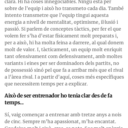
clara. Hi ha coses innegociables. Ningú està per
sobre de l’equip i això ho transmeto cada dia. També
intento transmetre que l’equip tingui aquesta
energia a nivell de mentalitat, optimisme, il·lusió i
passió. Si parlem de conceptes tàctics, per fer el que
volem fer s’ha d’estar físicament molt preparats i,
per a això, hi ha molta feina a darrere, al qual donem
molt de valor. I, tàcticament, un equip molt enriquit
tant ofensivament com defensivament, amb moltes
variants i eines per ser dominadors dels partits, no
de possessió sinó pel que fa a arribar més que el rival
a l’àrea rival. I a partir d’aquí, coses més específiques
que necessitem temps per a explicar.
Això de ser entrenador ho tenia clar des de fa
temps...
Sí, vaig començar a entrenar amb tretze anys a nois
de cinc. Sempre m’ha apassionat, m’ha encantat.