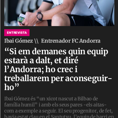
ENTREVISTA
Ibai Gómez \\
Entrenador FC Andorra
“Si em demanes quin equip
estarà a dalt, et diré
l’Andorra; ho crec i
treballarem per aconseguir-
ho”
Ibai Gómez és “un xicot nascut a Bilbao de
família humil” i amb els seus pares -els aitas-
com a exemple a seguir. El seu progenitor, de fet,
havia estat clau en el Santutxu, l’equip de barri en