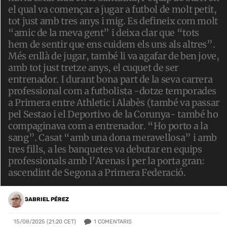
el qual va començar a jugar a futbol de molt petit,
tot just amb tres anys i mig. Es defineix com molt
“amic de la meva gent” i deixa clar que “tots
hem de sentir que ens cuidem els uns als altres”.
Més enllà de jugar, també li va agafar de ben jove,
amb tot just tretze anys, el cuquet de ser
entrenador. I durant bona part de la seva carrera
professional com a futbolista -dotze temporades
a Primera entre Athletic i Alabès (també va passar
pel Sestao i el Deportivo de la Corunya- també ho
compaginava com a entrenador. “Ho porto a la
sang”. Casat “amb una dona meravellosa” i amb
tres fills, a les banquetes va debutar en equips
professionals amb l’Arenas i per la porta gran:
ascendint de Segona a Primera Federació.
GABRIEL PÉREZ
1
COMENTARIS
15/08/2025 (21:20 CET)