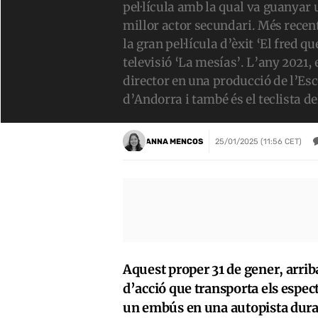
pel·lícula amb la qual va guanyar
millor actor secundari. Més recen
la gran pel·lícula d’èxit ‘El fred qu
televisió ‘La mesías’. L’any 2021,
director en una producció de l’Es
d’Andorra i també és el teclista d
ANNA MENCOS
25/01/2025 (11:56 CET)
Aquest proper 31 de gener, arriba
d’acció que transporta els espe
un embús en una autopista dura