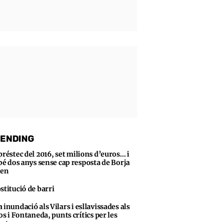
ENDING
préstec del 2016, set milions d’euros… i
bé dos anys sense cap resposta de Borja
sen
stitució de barri
 inundació als Vilars i esllavissades als
s i Fontaneda, punts crítics per les