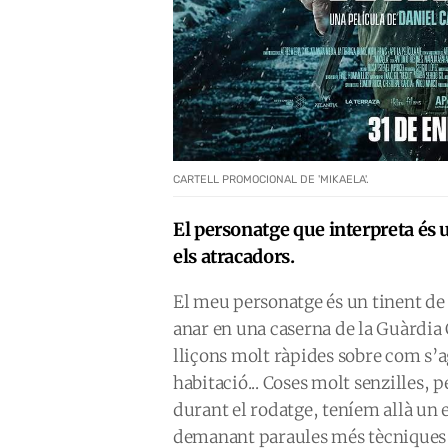
CARTELL PROMOCIONAL DE 'MIKAELA'.
El personatge que interpreta és 
els atracadors.
El meu personatge és un tinent de
anar en una caserna de la Guàrdia 
lliçons molt ràpides sobre com s’
habitació... Coses molt senzilles, 
durant el rodatge, teníem allà un e
demanant paraules més tècniques q