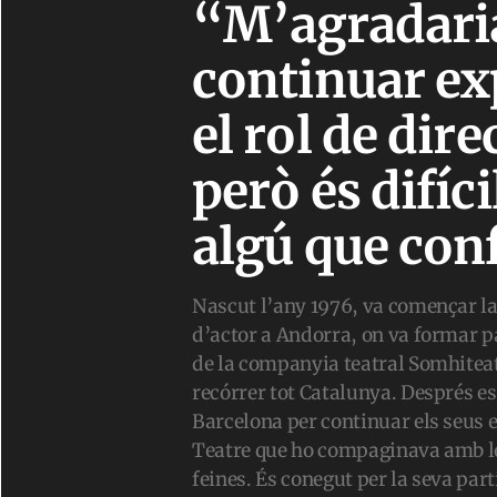
“M’agradari
continuar ex
el rol de dire
però és difíci
algú que conf
Nascut l’any 1976, va començar l
d’actor a Andorra, on va formar p
de la companyia teatral Somhiteat
recórrer tot Catalunya. Després es
Barcelona per continuar els seus es
Teatre que ho compaginava amb l
feines. És conegut per la seva part