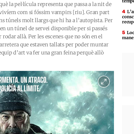
tempe
 la pel·lícula representa que passa a la nit de
 vivíem com si fóssim vampirs [riu]. Gran part
L’a
consc
ns túnels molt llargs que hi ha a l’autopista. Per
recup
n un túnel de servei disponible per si passés
Loc
 rodar allà. Per les escenes que no són en el
maner
carretera que estaven tallats per poder muntar
’equip d’art va fer una gran feina perquè allò