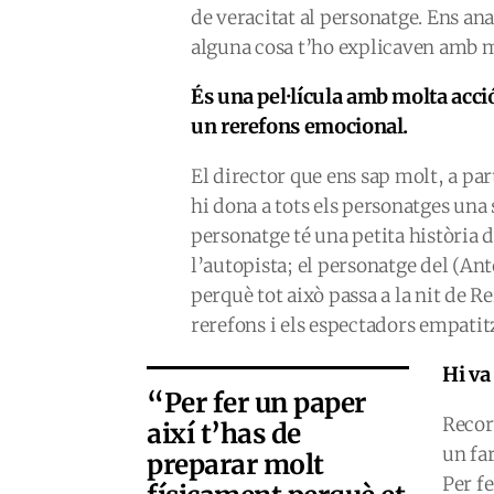
de veracitat al personatge. Ens a
alguna cosa t’ho explicaven amb m
És una pel·lícula amb molta acci
un rerefons emocional.
El director que ens sap molt, a part
hi dona a tots els personatges un
personatge té una petita història 
l’autopista; el personatge del (Ant
perquè tot això passa a la nit de R
rerefons i els espectadors empatit
Hi va
“Per fer un paper
Recor
així t’has de
un far
preparar molt
Per f