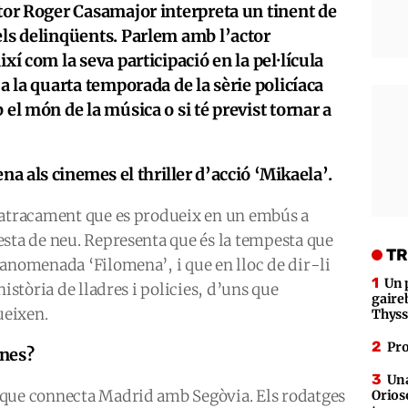
ctor Roger Casamajor interpreta un tinent de
els delinqüents. Parlem amb l’actor
xí com la seva participació en la pel·lícula
 a la quarta temporada de la sèrie policíaca
 el món de la música o si té previst tornar a
na als cinemes el thriller d’acció ‘Mikaela’.
n atracament que es produeix en un embús a
esta de neu. Representa que és la tempesta que
TR
anomenada ‘Filomena’, i que en lloc de dir-li
Un 
història de lladres i policies, d’uns que
gaire
ueixen.
Thys
Pro
enes?
Una
 que connecta Madrid amb Segòvia. Els rodatges
Orioso