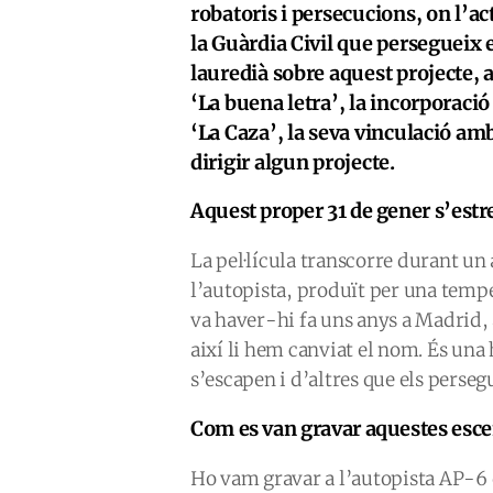
robatoris i persecucions, on l’a
la Guàrdia Civil que persegueix 
lauredià sobre aquest projecte, ai
‘La buena letra’, la incorporació
‘La Caza’, la seva vinculació amb
dirigir algun projecte.
Aquest proper 31 de gener s’estre
La pel·lícula transcorre durant u
l’autopista, produït per una temp
va haver-hi fa uns anys a Madrid, 
així li hem canviat el nom. És una 
s’escapen i d’altres que els perseg
Com es van gravar aquestes esc
Ho vam gravar a l’autopista AP-6