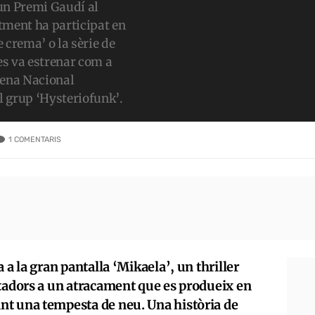
 un Premi Gaudí al
tment ha participat en
e crema’ o la sèrie de
 es va estrenar com a
cena Nacional
el grup ‘Hysteriofunk’.
1
COMENTARIS
 a la gran pantalla ‘Mikaela’, un thriller
ctadors a un atracament que es produeix en
nt una tempesta de neu. Una història de