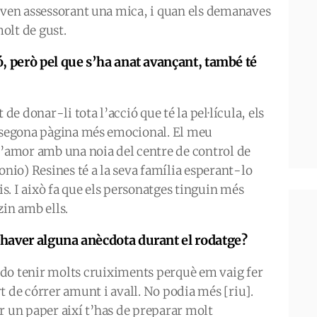
naven assessorant una mica, i quan els demanaves
olt de gust.
ó, però pel que s’ha anat avançant, també té
 de donar-li tota l’acció que té la pel·lícula, els
a segona pàgina més emocional. El meu
d’amor amb una noia del centre de control de
onio) Resines té a la seva família esperant-lo
eis. I això fa que els personatges tinguin més
zin amb ells.
 haver alguna anècdota durant el rodatge?
do tenir molts cruiximents perquè em vaig fer
t de córrer amunt i avall. No podia més [riu].
er un paper així t’has de preparar molt