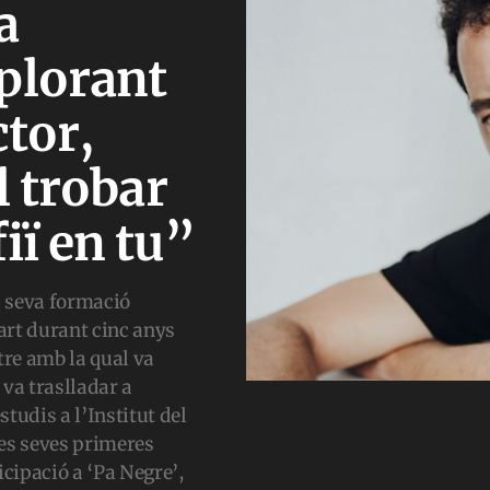
a
plorant
ctor,
l trobar
iï en tu”
a seva formació
art durant cinc anys
re amb la qual va
 va traslladar a
tudis a l’Institut del
es seves primeres
icipació a ‘Pa Negre’,