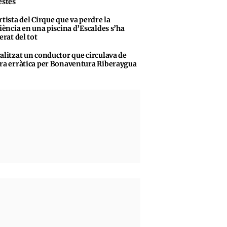
stes
rtista del Cirque que va perdre la
iència en una piscina d’Escaldes s’ha
erat del tot
alitzat un conductor que circulava de
a erràtica per Bonaventura Riberaygua