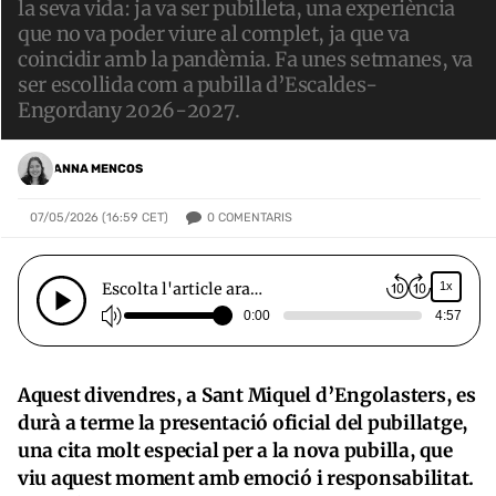
la seva vida: ja va ser pubilleta, una experiència
que no va poder viure al complet, ja que va
coincidir amb la pandèmia. Fa unes setmanes, va
ser escollida com a pubilla d’Escaldes-
Engordany 2026-2027.
ANNA MENCOS
0
COMENTARIS
07/05/2026 (16:59 CET)
Escolta l'article ara…
1x
0:00
4:57
Aquest divendres, a Sant Miquel d’Engolasters, es
durà a terme la presentació oficial del pubillatge,
una cita molt especial per a la nova pubilla, que
viu aquest moment amb emoció i responsabilitat.