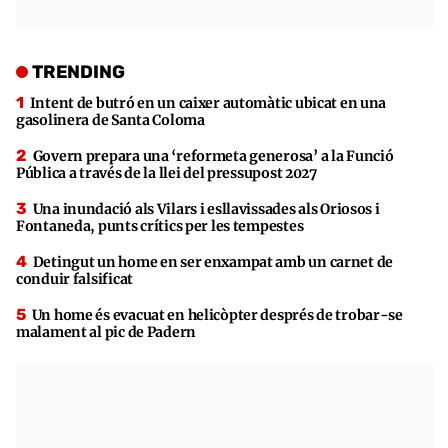
TRENDING
Intent de butró en un caixer automàtic ubicat en una
gasolinera de Santa Coloma
Govern prepara una ‘reformeta generosa’ a la Funció
Pública a través de la llei del pressupost 2027
Una inundació als Vilars i esllavissades als Oriosos i
Fontaneda, punts crítics per les tempestes
Detingut un home en ser enxampat amb un carnet de
conduir falsificat
Un home és evacuat en helicòpter després de trobar-se
malament al pic de Padern