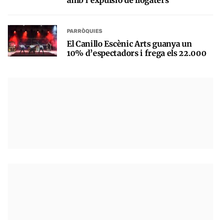
amb l’expulsió de llogaters
PARRÒQUIES
El Canillo Escènic Arts guanya un
10% d’espectadors i frega els 22.000