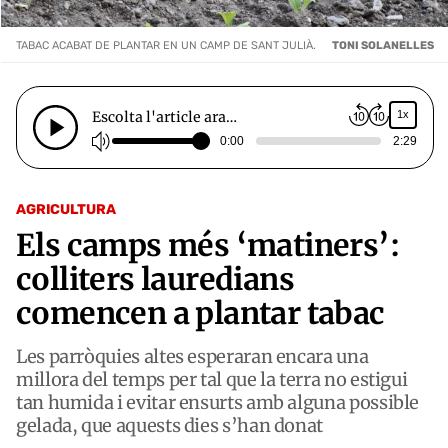
TABAC ACABAT DE PLANTAR EN UN CAMP DE SANT JULIÀ.
TONI SOLANELLES
Escolta l'article ara…
1x
0:00
2:29
AGRICULTURA
Els camps més ‘matiners’:
colliters lauredians
comencen a plantar tabac
Les parròquies altes esperaran encara una
millora del temps per tal que la terra no estigui
tan humida i evitar ensurts amb alguna possible
gelada, que aquests dies s’han donat