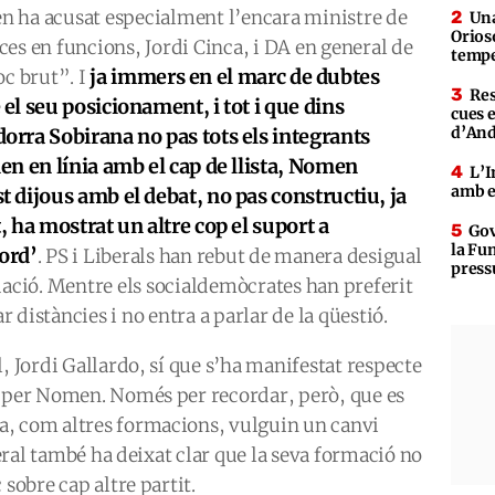
 ha acusat especialment l’encara ministre de
Una
Orioso
ces en funcions, Jordi Cinca, i DA en general de
tempe
ja immers en el marc de dubtes
oc brut”. I
Res
 el seu posicionament, i tot i que dins
cues 
d’An
orra Sobirana no pas tots els integrants
ien en línia amb el cap de llista, Nomen
L’I
amb e
t dijous amb el debat, no pas constructiu, ja
t, ha mostrat un altre cop el suport a
Gov
la Fun
ord’
. PS i Liberals han rebut de manera desigual
press
tuació. Mentre els socialdemòcrates han preferit
 distàncies i no entra a parlar de la qüestió.
, Jordi Gallardo, sí que s’ha manifestat respecte
a per Nomen. Només per recordar, però, que es
a, com altres formacions, vulguin un canvi
iberal també ha deixat clar que la seva formació no
 sobre cap altre partit.