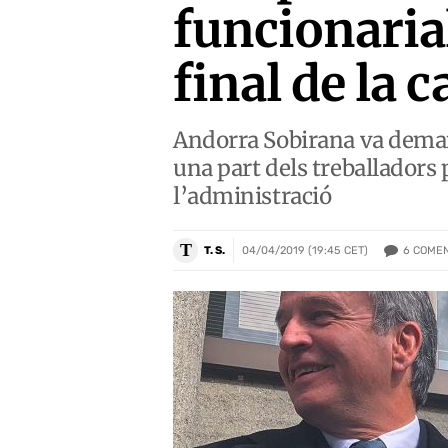
funcionaria
final de la
Andorra Sobirana va demana
una part dels treballadors
l’administració
T
6
COMEN
T. S.
04/04/2019 (19:45 CET)