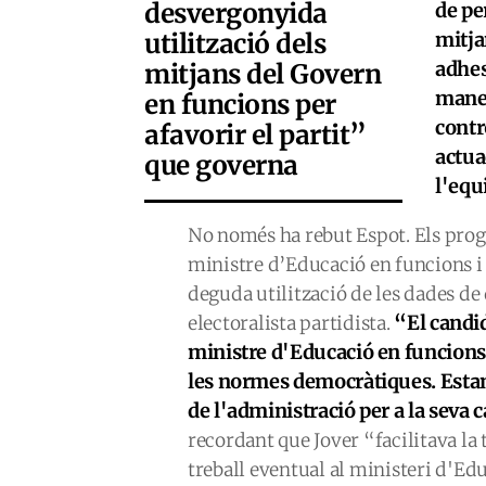
desvergonyida
de pe
utilització dels
mitja
adhe
mitjans del Govern
maner
en funcions per
contr
afavorir el partit”
actua
que governa
l'equ
No només ha rebut Espot. Els prog
ministre d’Educació en funcions i p
deguda utilització de les dades de 
“El candid
electoralista partidista.
ministre d'Educació en funcions,
les normes democràtiques. Estan
de l'administració per a la seva
recordant que Jover “facilitava la
treball eventual al ministeri d'Edu