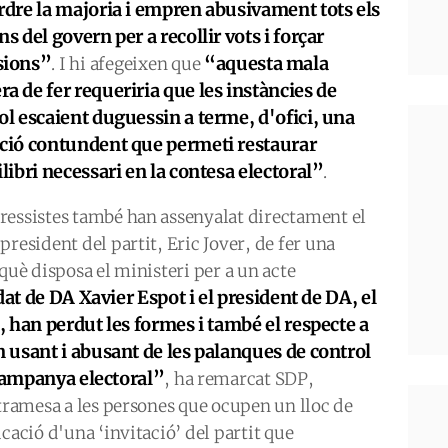
rdre la majoria i empren abusivament tots els
ns del govern per a recollir vots i forçar
sions”
“aquesta mala
. I hi afegeixen que
a de fer requeriria que les instàncies de
ol escaient duguessin a terme, d'ofici, una
ció contundent que permeti restaurar
ilibri necessari en la contesa electoral”
.
ressistes també han assenyalat directament el
resident del partit, Eric Jover, de fer una
què disposa el ministeri per a un acte
at de DA Xavier Espot i el president de DA, el
 han perdut les formes i també el respecte a
 usant i abusant de les palanques de control
 campanya electoral”
, ha remarcat SDP,
 tramesa a les persones que ocupen un lloc de
cació d'una ‘invitació’ del partit que