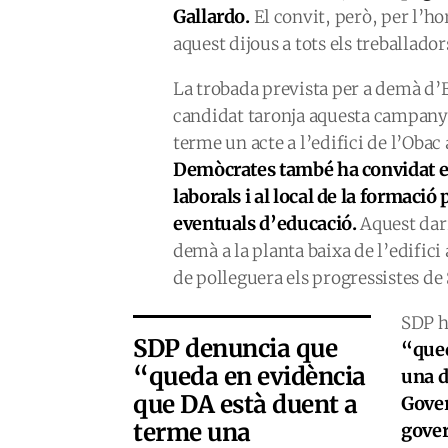
Gallardo.
El convit, però, per l’ho
aquest dijous a tots els treballador
La trobada prevista per a demà d’E
candidat taronja aquesta campanya.
terme un acte a l’edifici de l’Oba
Demòcrates també ha convidat els
laborals i al local de la formació 
eventuals d’educació.
Aquest dar
demà a la planta baixa de l’edifici
de polleguera els progressistes de
SDP h
SDP denuncia que
“qued
“queda en evidència
una d
que DA està duent a
Gover
terme una
gover