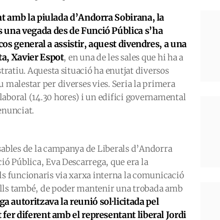
nt amb la piulada d’Andorra Sobirana, la
 una vegada des de Funció Pública s’ha
cos general a assistir, aquest divendres, a una
a, Xavier Espot
, en una de les sales que hi ha a
stratiu. Aquesta situació ha enutjat diversos
u malestar per diverses vies. Seria la primera
aboral (14.30 hores) i un edifici governamental
enunciat.
nsables de la campanya de Liberals d’Andorra
ció Pública, Eva Descarrega, que era la
ls funcionaris via xarxa interna la comunicació
ells també, de poder mantenir una trobada amb
a autoritzava la reunió sol·licitada pel
fer diferent amb el representant liberal Jordi