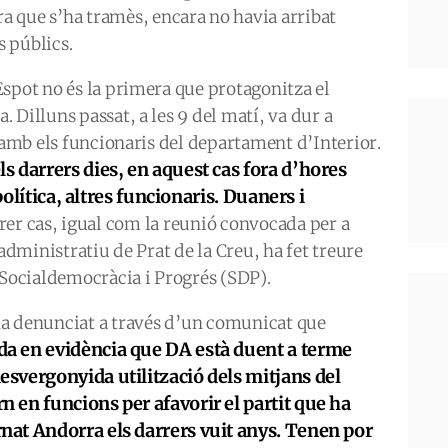
ra que s’ha tramès, encara no havia arribat
s públics.
spot no és la primera que protagonitza el
 Dilluns passat, a les 9 del matí, va dur a
c amb els funcionaris del departament d’Interior.
 darrers dies, en aquest cas fora d’hores
política, altres funcionaris. Duaners i
rer cas, igual com la reunió convocada per a
 administratiu de Prat de la Creu, ha fet treure
 Socialdemocràcia i Progrés (SDP).
a denunciat a través d’un comunicat que
a en evidència que DA està duent a terme
esvergonyida utilització dels mitjans del
n en funcions per afavorir el partit que ha
nat Andorra els darrers vuit anys. Tenen por