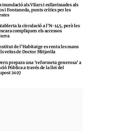
 inundació als Vilars i esllavissades als
s i Fontaneda, punts crítics per les
stes
tablerta la circulació a l’N-145, però les
encara compliquen els accessos
dorra
nstitut de l’Habitatge es renta les mans
ls veïns de Doctor Mitjavila
ern prepara una ‘reformeta generosa’ a
ció Pública a través de la llei del
upost 2027