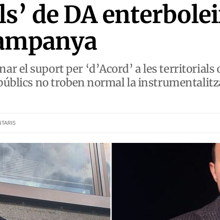
ls’ de DA enterbole
 campanya
r el suport per ‘d’Acord’ a les territorials
 públics no troben normal la instrumentalitz
TARIS