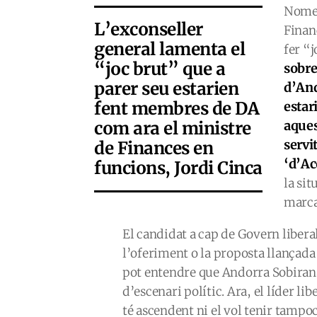
Nomen
L’exconseller
Finan
general lamenta el
fer “j
“joc brut” que a
sobre
parer seu estarien
d’And
fent membres de DA
estar
com ara el ministre
aques
servi
de Finances en
‘d’Ac
funcions, Jordi Cinca
la si
marcar
El candidat a cap de Govern liberal
l’oferiment o la proposta llançad
pot entendre que Andorra Sobiran
d’escenari polític. Ara, el líder l
té ascendent ni el vol tenir tampoc