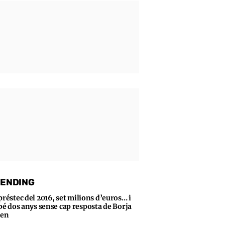
ENDING
préstec del 2016, set milions d’euros… i
bé dos anys sense cap resposta de Borja
sen