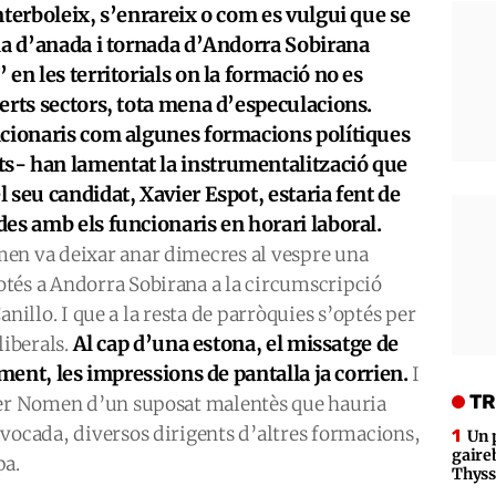
nterboleix, s’enrareix o com es vulgui que se
da d’anada i tornada d’Andorra Sobirana
en les territorials on la formació no es
erts sectors, tota mena d’especulacions.
ncionaris com algunes formacions polítiques
s- han lamentat la instrumentalització que
 seu candidat, Xavier Espot, estaria fent de
es amb els funcionaris en horari laboral.
en va deixar anar dimecres al vespre una
tés a Andorra Sobirana a la circumscripció
 Canillo. I que a la resta de parròquies s’optés per
Al cap d’una estona, el missatge de
liberals.
ament, les impressions de pantalla ja corrien.
I
TR
per Nomen d’un suposat malentès que hauria
vocada, diversos dirigents d’altres formacions,
Un 
gaire
pa.
Thys