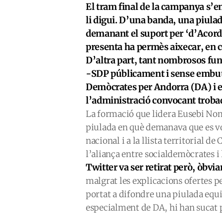
El tram final de la campanya s’e
li digui. D’una banda, una piula
demanant el suport per ‘d’Acord’ 
presenta ha permès aixecar, en c
D’altra part, tant nombrosos fu
-SDP públicament i sense embut
Demòcrates per Andorra (DA) i el
l’administració convocant trobad
La formació que lidera Eusebi Nom
piulada en què demanava que es vo
nacional i a la llista territorial de
l’aliança entre socialdemòcrates i 
Twitter va ser retirat però, òbvi
malgrat les explicacions ofertes 
portat a difondre una piulada equi
especialment de DA, hi han sucat 