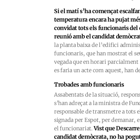
Si el matí s’ha començat escalfa
temperatura encara ha pujat més
convidat tots els funcionaris del 
reunió amb el candidat demòcrat
la planta baixa de l’edifici admini
funcionaris, que han mostrat el se
vegada que en horari parcialment l
es faria un acte com aquest, han d
Trobades amb funcionaris
Assabentats de la situació, respo
s’han adreçat a la ministra de Fun
responsable de transmetre a tots e
signada per Espot, per demanar, 
Vist que Descarreg
el funcionariat.
candidat demòcrata, no ha pogut 