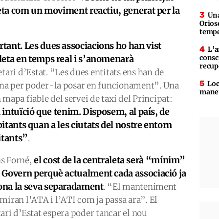
leta com un moviment reactiu, generat per la
Una
Orioso
tempe
tant. Les dues associacions ho han vist
L’a
leta en temps real i s’anomenarà
consc
recup
retari d’Estat. “Les dues entitats ens han de
Loc
 eina per poder-la posar en funcionament”. Una
maner
mapa fiable del servei de taxi del Principat:
a intuïció que tenim. Disposem, al país, de
itants quan a les ciutats del nostre entorn
itants”
.
el cost de la centraleta serà “mínim”
s Forné,
l Govern perquè actualment cada associació ja
ona la seva separadament
. “El manteniment
umiran l’ATA i l’ATI com ja passa ara”. El
tari d’Estat espera poder tancar el nou