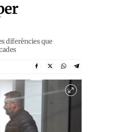
per
es diferències que
rcades