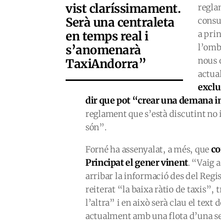
vist claríssimament.
regla
Serà una centraleta
consu
en temps real i
a prin
l’omb
s’anomenarà
nous 
TaxiAndorra”
actua
exclu
dir que pot “crear una demana in
reglament que s’està discutint no 
són”.
co
Forné ha assenyalat, a més, que
Principat el gener vinent
. “Vaig 
arribar la informació des del Regi
reiterat “la baixa ràtio de taxis”,
l’altra” i en això serà clau el tex
actualment amb una flota d’una se