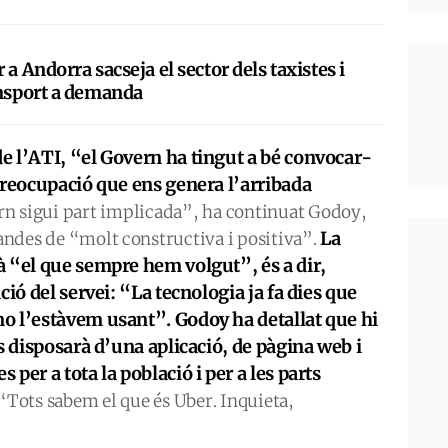
 a Andorra sacseja el sector dels taxistes i
ansport a demanda
e l’ATI, “el Govern ha tingut a bé convocar-
preocupació que ens genera l’arribada
n sigui part implicada”, ha continuat Godoy,
La
bandes de “molt constructiva i positiva”.
 “el que sempre hem volgut”, és a dir,
ció del servei: “La tecnologia ja fa dies que
o l’estàvem usant”. Godoy ha detallat que hi
s disposarà d’una aplicació, de pàgina web i
per a tota la població i per a les parts
“Tots sabem el que és Uber. Inquieta,