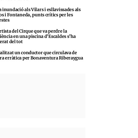
 inundació als Vilars i esllavissades als
s i Fontaneda, punts crítics per les
stes
rtista del Cirque que va perdre la
iència en una piscina d’Escaldes s’ha
erat del tot
alitzat un conductor que circulava de
a erràtica per Bonaventura Riberaygua