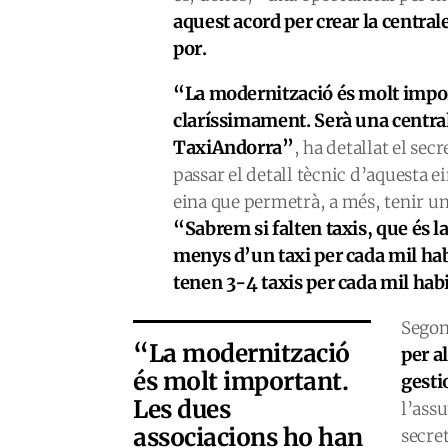
aquest acord per crear la centra
por.
“La modernització és molt impor
claríssimament. Serà una centra
TaxiAndorra”
, ha detallat el sec
passar el detall tècnic d’aquesta
eina que permetrà, a més, tenir un 
“Sabrem si falten taxis, que és l
menys d’un taxi per cada mil hab
tenen 3-4 taxis per cada mil hab
Segon
“La modernització
per a
és molt important.
gesti
Les dues
l’ass
associacions ho han
secre