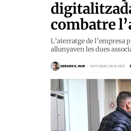
digitalitzad
combatre l’
L’aterratge de l’empresa p
allunyaven les dues assoc
GERARD E. MUR
10/11/2025 (18:16 CET)