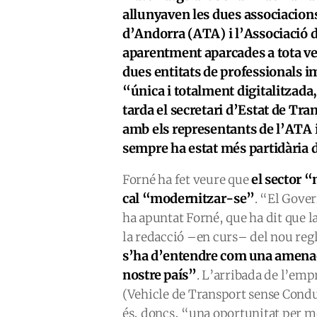
allunyaven les dues associacions
d’Andorra (ATA) i l’Associació 
aparentment aparcades a tota vel
dues entitats de professionals i
“única i totalment digitalitzad
tarda el secretari d’Estat de Tr
amb els representants de l’ATA i 
sempre ha estat més partidària de
el sector 
Forné ha fet veure que
cal “modernitzar-se”
. “El Gover
ha apuntat Forné, que ha dit que l
la redacció –en curs– del nou reg
s’ha d’entendre com una amenaça
nostre país”
. L’arribada de l’emp
(Vehicle de Transport sense Conduc
és, doncs, “una oportunitat per m