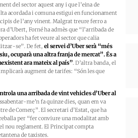
ment del sector aquest any i que l’eina de
lta acordada i comuna estigui en funcionament
cipis de l’any vinent. Malgrat treure ferro a
ra d’Ubert, Forné ha admès que “l’arribada de
operadors ha fet veure al sector que calia
el servei d’Uber serà “més
litzar-se”. De fet,
siu, ocuparà una altra franja de mercat”. És a
existent ara mateix al país”
. D’altra banda, el
implicarà augment de tarifes: “Són les que
ntrola una arribada de vint vehicles d’Uber al
assabentar-me’n fa quinze dies, quan em va
stre de Comerç”. El secretari d’Estat, que ha
 treballa per “fer conviure una modalitat amb
t del nou reglament. El Principat compta
tantena de taxistes.