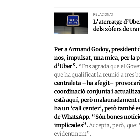
RELACIONAT
L’aterratge d’Uber
dels xòfers de tr
Per a Armand Godoy, president d
nos, impulsat, una mica, per la 
d’Uber”.
“Ens agrada que el Gover
que ha qualificat la reunió a tres 
centraleta –ha afegit– provocarà
coordinació conjunta i actualitza
està aquí, però malauradament n
ha un ‘call center’, però també e
de WhatsApp. “Són bones notícies 
implicades”.
Accepta, però, que: 
evidentment”.