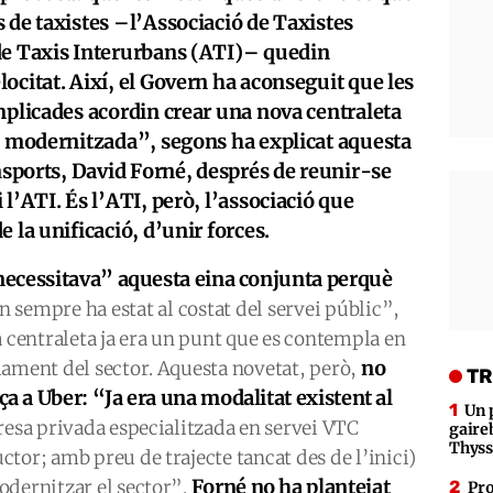
 de taxistes –l’Associació de Taxistes
de Taxis Interurbans (ATI)– quedin
ocitat. Així, el Govern ha aconseguit que les
mplicades acordin crear una nova centraleta
a, modernitzada”, segons ha explicat aquesta
ansports, David Forné, després de reunir-se
l’ATI. És l’ATI, però, l’associació que
 la unificació, d’unir forces.
“necessitava” aquesta eina conjunta perquè
n sempre ha estat al costat del servei públic”,
a centraleta ja era un punt que es contempla en
no
lament del sector. Aquesta novetat, però,
TR
 a Uber: “Ja era una modalitat existent al
Un 
resa privada especialitzada en servei VTC
gaire
Thys
tor; amb preu de trajecte tancat des de l’inici)
Forné no ha plantejat
odernitzar el sector”.
Pro