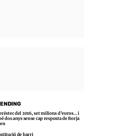
ENDING
préstec del 2016, set milions d’euros… i
bé dos anys sense cap resposta de Borja
sen
stitució de barri