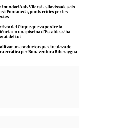
 inundació als Vilars i esllavissades als
s i Fontaneda, punts crítics per les
stes
rtista del Cirque que va perdre la
iència en una piscina d’Escaldes s’ha
erat del tot
alitzat un conductor que circulava de
a erràtica per Bonaventura Riberaygua