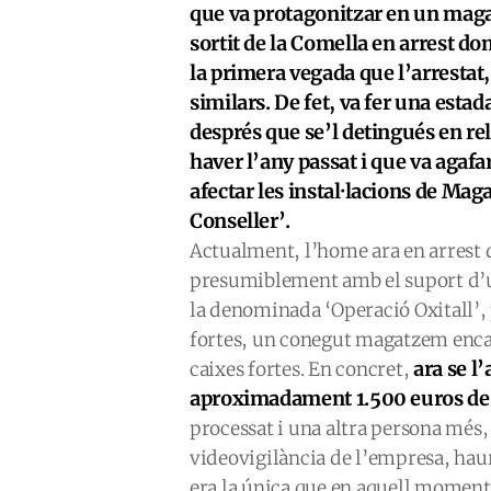
que va protagonitzar en un mag
sortit de la Comella en arrest dom
la primera vegada que l’arrestat,
similars. De fet, va fer una esta
després que se’l detingués en re
haver l’any passat i que va agaf
afectar les instal·lacions de Mag
Conseller’.
Actualment, l’home ara en arrest d
presumiblement amb el suport d’un
la denominada ‘Operació Oxitall’,
fortes, un conegut magatzem encam
ara se l
caixes fortes. En concret,
aproximadament 1.500 euros de 
processat i una altra persona més,
videovigilància de l’empresa, hauri
era la única que en aquell moment 