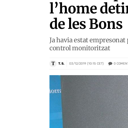
l’home deti
de les Bons
Ja havia estat empresonat pe
control monitoritzat
T
0
COMEN
T. S.
03/12/2019 (10:15 CET)