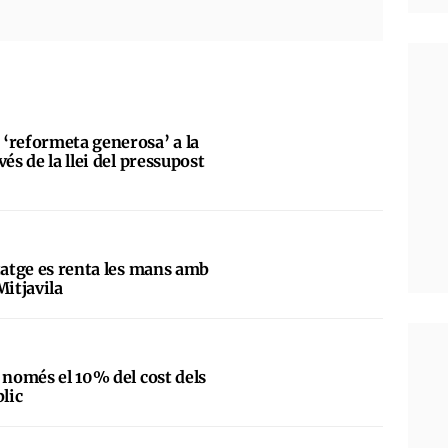
‘reformeta generosa’ a la
és de la llei del pressupost
tatge es renta les mans amb
Mitjavila
 només el 10% del cost dels
blic