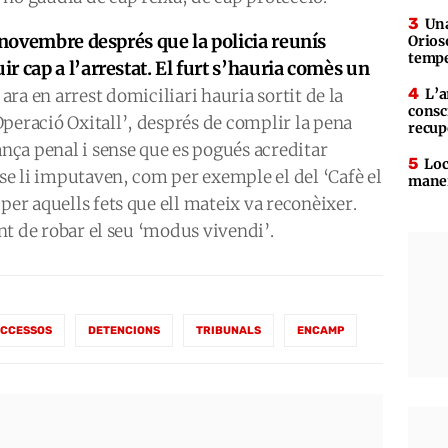
Una
e novembre després que la policia reunís
Orioso
tempe
r cap a l’arrestat. El furt s’hauria comès un
 ara en arrest domiciliari hauria sortit de la
L’a
consc
peració Oxitall’, després de complir la pena
recup
ça penal i sense que es pogués acreditar
Loc
 se li imputaven, com per exemple el del ‘Cafè el
maner
per aquells fets que ell mateix va reconèixer.
ent de robar el seu ‘modus vivendi’.
CCESSOS
DETENCIONS
TRIBUNALS
ENCAMP