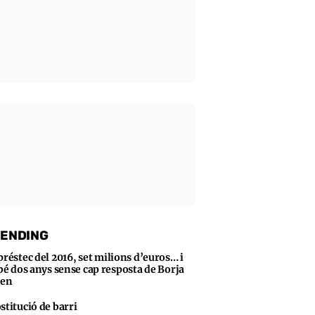
ENDING
préstec del 2016, set milions d’euros… i
bé dos anys sense cap resposta de Borja
sen
stitució de barri