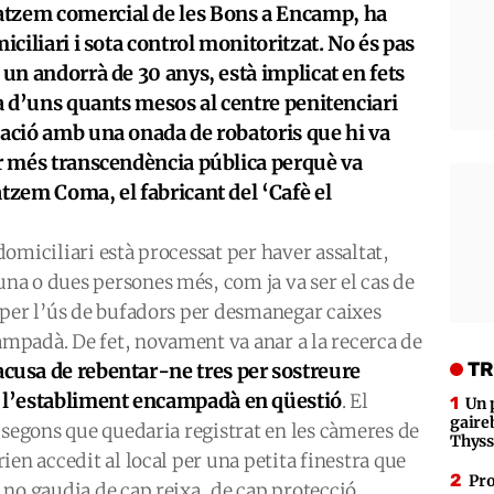
atzem comercial de les Bons a Encamp, ha
iciliari i sota control monitoritzat. No és pas
 un andorrà de 30 anys, està implicat en fets
da d’uns quants mesos al centre penitenciari
lació amb una onada de robatoris que hi va
ar més transcendència pública perquè va
atzem Coma, el fabricant del ‘Cafè el
omiciliari està processat per haver assaltat,
a o dues persones més, com ja va ser el cas de
 per l’ús de bufadors per desmanegar caixes
padà. De fet, novament va anar a la recerca de
TR
’acusa de rebentar-ne tres per sostreure
l’establiment encampadà en qüestió
. El
Un 
gaire
 segons que quedaria registrat en les càmeres de
Thys
en accedit al local per una petita finestra que
Pro
no gaudia de cap reixa, de cap protecció.