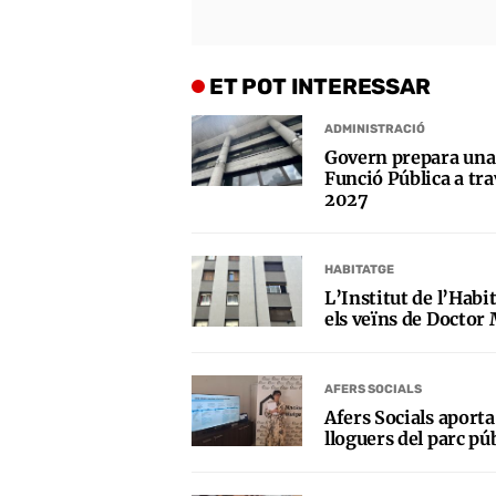
ET POT INTERESSAR
ADMINISTRACIÓ
Govern prepara una 
Funció Pública a trav
2027
HABITATGE
L’Institut de l’Habi
els veïns de Doctor 
AFERS SOCIALS
Afers Socials aporta
lloguers del parc pú