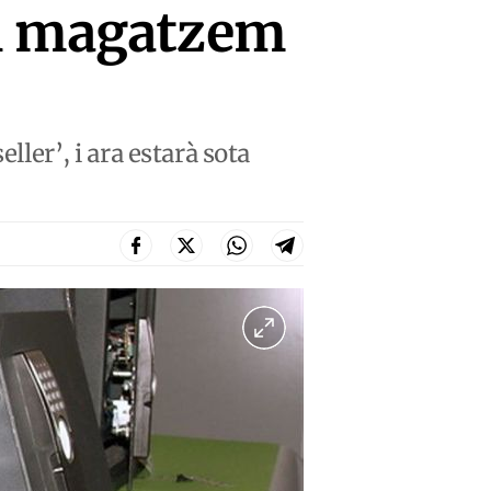
un magatzem
ller’, i ara estarà sota