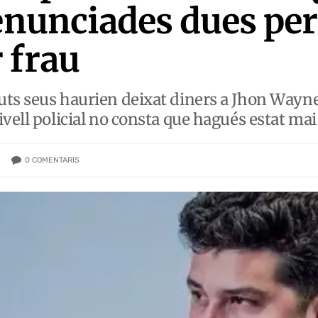
denunciades dues pe
 frau
ts seus haurien deixat diners a Jhon Wayne
ivell policial no consta que hagués estat ma
0
COMENTARIS