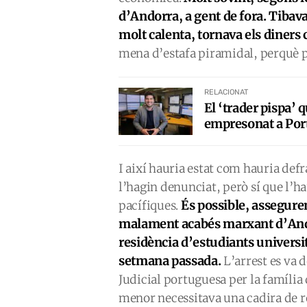
d’Andorra, a gent de fora. Tibava
molt calenta, tornava els diners
mena d’estafa piramidal, perquè p
RELACIONAT
El ‘trader pispa’ 
empresonat a Por
I així hauria estat com hauria defr
l’hagin denunciat, però sí que l’h
És possible, assegure
pacífiques.
malament acabés marxant d’Andor
residència d’estudiants universit
setmana passada.
L’arrest es va 
Judicial portuguesa per la família
menor necessitava una cadira de ro