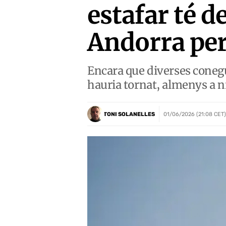
estafar té 
Andorra per
Encara que diverses conegu
hauria tornat, almenys a n
TONI SOLANELLES
01/06/2026 (21:08 CET)