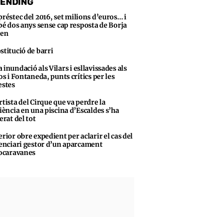
ENDING
préstec del 2016, set milions d’euros… i
bé dos anys sense cap resposta de Borja
sen
stitució de barri
 inundació als Vilars i esllavissades als
s i Fontaneda, punts crítics per les
stes
rtista del Cirque que va perdre la
iència en una piscina d’Escaldes s’ha
erat del tot
erior obre expedient per aclarir el cas del
enciari gestor d’un aparcament
ocaravanes