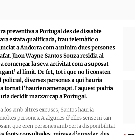
a preventiva a Portugal des de dissabte
ara estafa qualificada, frau telemàtic o
nunciat a Andorra com a mínim dues persones
tafat. Jhon Wayne Santos Souza residia al
 va començar la seva activitat com a suposat
gant’ al límit. De fet, tot i que no li consten
 policial, diverses persones a qui hauria
ia tornat l’haurien amenaçat. I aquest podria
uria decidit marxar cap a Portugal.
ja fos amb altres excuses, Santos hauria
oltes persones. A algunes d’elles sense ni tan
osant que eren persones amb certa disponibilitat
es fonts consultades, mirava d’enredar, des