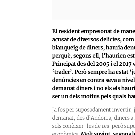
El resident empresonat de maner
acusat de diversos delictes, com 
blanqueig de diners, hauria de
perquè, segons ell, l’haurien es
Principat des del 2005 i el 2017
‘trader’. Però sempre ha estat ‘ju
denúncies en contra seva a nivell
demanat diners i no els els haur
ser un dels motius pels quals ha
Ja fos per suposadament invertir, 
demanat, des d’Andorra, diners a m
sols conèixer-les de res, però sup
Molt sovint, segons l
econòmica.