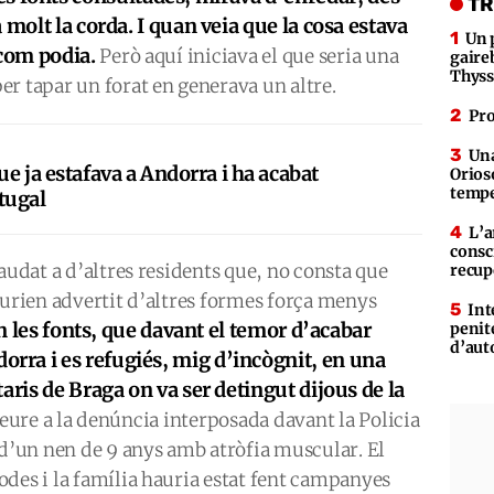
TR
 molt la corda. I quan veia que la cosa estava
Un 
 com podia.
Però aquí iniciava el que seria una
gaire
Thys
er tapar un forat en generava un altre.
Pro
Una
que ja estafava a Andorra i ha acabat
Orioso
tempe
tugal
L’a
consc
audat a d’altres residents que, no consta que
recup
aurien advertit d’altres formes força menys
Int
n les fonts, que davant el temor d’acabar
penit
d’aut
ra i es refugiés, mig d’incògnit, en una
aris de Braga on va ser detingut dijous de la
deure a la denúncia interposada davant la Policia
 d’un nen de 9 anys amb atròfia muscular. El
des i la família hauria estat fent campanyes