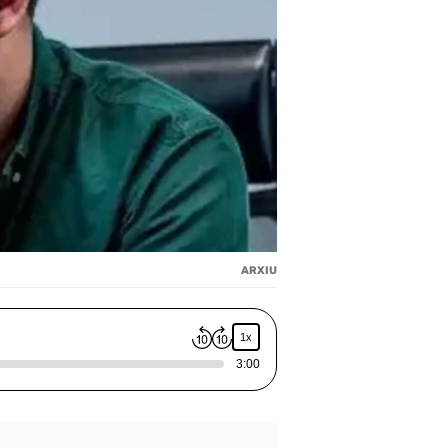
ARXIU
1x
3:00