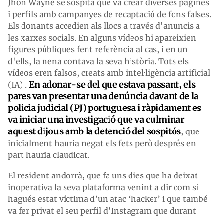
Jhon Wayne se sospita que va crear diverses pàgines
i perfils amb campanyes de recaptació de fons falses.
Els donants accedien als llocs a través d'anuncis a
les xarxes socials. En alguns vídeos hi apareixien
figures públiques fent referència al cas, i en un
d'ells, la nena contava la seva història. Tots els
vídeos eren falsos, creats amb intel·ligència artificial
En adonar-se del que estava passant, els
(IA) .
pares van presentar una denúncia davant de la
policia judicial (PJ) portuguesa i ràpidament es
va iniciar una investigació que va culminar
aquest dijous amb la detenció del sospitós
, que
inicialment hauria negat els fets però després en
part hauria claudicat.
El resident andorrà, que fa uns dies que ha deixat
inoperativa la seva plataforma venint a dir com si
hagués estat víctima d’un atac ‘hacker’ i que també
va fer privat el seu perfil d’Instagram que durant