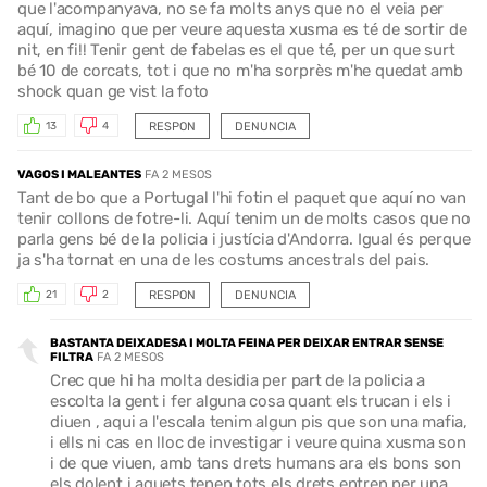
que l'acompanyava, no se fa molts anys que no el veia per
aquí, imagino que per veure aquesta xusma es té de sortir de
nit, en fi!! Tenir gent de fabelas es el que té, per un que surt
bé 10 de corcats, tot i que no m'ha sorprès m'he quedat amb
shock quan ge vist la foto
RESPON
DENUNCIA
13
4
VAGOS I MALEANTES
FA 2 MESOS
Tant de bo que a Portugal l'hi fotin el paquet que aquí no van
tenir collons de fotre-li. Aquí tenim un de molts casos que no
parla gens bé de la policia i justícia d'Andorra. Igual és perque
ja s'ha tornat en una de les costums ancestrals del pais.
RESPON
DENUNCIA
21
2
BASTANTA DEIXADESA I MOLTA FEINA PER DEIXAR ENTRAR SENSE
FILTRA
FA 2 MESOS
Crec que hi ha molta desidia per part de la policia a
escolta la gent i fer alguna cosa quant els trucan i els i
diuen , aqui a l'escala tenim algun pis que son una mafia,
i ells ni cas en lloc de investigar i veure quina xusma son
i de que viuen, amb tans drets humans ara els bons son
els dolent i aquets tenen tots els drets entren per una