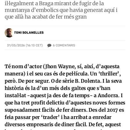
il·legalment a Braga mirant de fugir de la
muntanya d’embolics que havia generat aquí i
que allà ha acabat de fer més gran
TONI SOLANELLES
6
COMENTARIS
31/05/2026 (16:13 CET)
Té nom d’actor (Jhon Wayne, sí, així, d’aquesta
manera) i el seu cas és de pel·lícula. Un ‘thriller’,
però. De por segur. O de sèrie B. Dolenta. I la seva
història és la d’un més dels galtes que s’han
instal·lat -aquest ja des de fa temps- a Andorra. I
que ha tret profit delictiu d’aquestes noves formes
suposadament fàcils de fer diners. Des del 2017 es
feia passar per ‘trader’ i ha arribat a enredar
diversos empresaris de diner fàcil. De fet, aquest