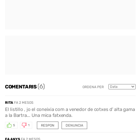
(6)
COMENTARIS
ORDENA PER
RITA
FA 2 MESOS
El listillo , jo el coneixia com a venedor de cotxes d' alta gama
a la Bartra... Una mica fatxenda.
RESPON
DENUNCIA
5
1
FA ANYS
FA 2 MESOS