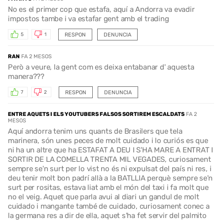
No es el primer cop que estafa, aquí a Andorra va evadir
impostos tambe i va estafar gent amb el trading
RESPON
DENUNCIA
5
1
RAN
FA 2 MESOS
Però a veure, la gent com es deixa entabanar d' aquesta
manera???
RESPON
DENUNCIA
7
2
ENTRE AQUETS I ELS YOUTUBERS FALSOS SORTIREM ESCALDATS
FA 2
MESOS
Aquí andorra tenim uns quants de Brasilers que tela
marinera, són unes peces de molt cuidado i lo curiós es que
ni ha un altre que ha ESTAFAT A DEU I S'HA MARE A ENTRAT I
SORTIR DE LA COMELLA TRENTA MIL VEGADES, curiosament
sempre se'n surt per lo vist no és ni expulsat del país ni res, i
deu tenir molt bon padrí allà a la BATLLIA perquè sempre se'n
surt per rositas, estava liat amb el món del taxi i fa molt que
no el veig. Aquet que parla avui al diari un gandul de molt
cuidado i mangante també de cuidado, curiosament conec a
la germana res a dir de ella, aquet s'ha fet servir del palmito