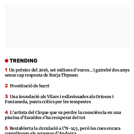
TRENDING
Un préstec del 2016, set milions d’euros… i gairebé dos anys
sense cap resposta de Borja Thyssen
Prostitució de barri
Una inundació als Vilars i esllavissades als Oriosos i
Fontaneda, punts crítics per les tempestes
L’artista del Cirque que va perdre la consciència en una
piscina d’Escaldes s’ha recuperat del tot
Restablerta la circulació a l’N-145, però les cues encara
compliquen els accessos d’Andorra