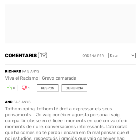
(19)
COMENTARIS
ORDENA PER
RICHARD
FA 5 ANYS
Viva el Racismo!! Gravo camarada
RESPON
DENUNCIA
0
1
AND
FA 5 ANYS
Tothom opina, tothom té dret a expressar els seus
pensaments... Jo vaig conèixer aquesta persona i vaig
compartir classe en el licée i moments en què em va oferir
moments de riure, conversacions interessants. L'atrocitat
que ha comes no té perdo i encara em fa mal pensar que el
noi estudiós, respectuós i graciós que vaig conèixer hagi