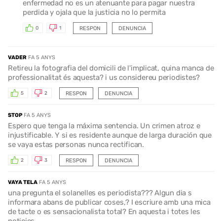
enfermedad no es un atenuante para pagar nuestra
perdida y ojala que la justicia no lo permita
RESPON
DENUNCIA
0
1
VADER
FA 5 ANYS
Retireu la fotografia del domicili de l'implicat, quina manca de
professionalitat és aquesta? i us considereu periodistes?
RESPON
DENUNCIA
5
2
STOP
FA 5 ANYS
Espero que tenga la máxima sentencia. Un crimen atroz e
injustificable. Y si es residente aunque de larga duración que
se vaya estas personas nunca rectifican.
RESPON
DENUNCIA
2
3
VAYA TELA
FA 5 ANYS
una pregunta el solanelles es periodista??? Algun dia s
informara abans de publicar coses,? I escriure amb una mica
de tacte o es sensacionalista total? En aquesta i totes les
noticies,