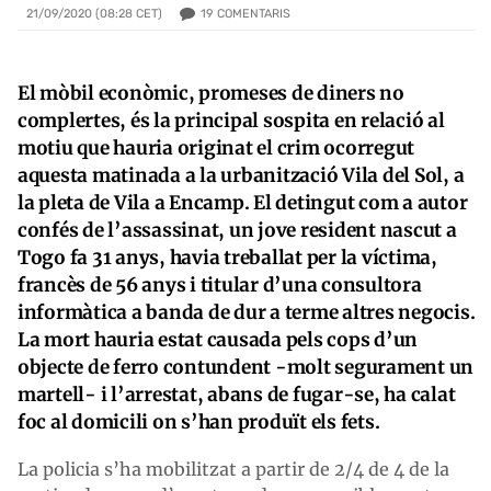
19
COMENTARIS
21/09/2020 (08:28 CET)
El mòbil econòmic, promeses de diners no
complertes, és la principal sospita en relació al
motiu que hauria originat el crim ocorregut
aquesta matinada a la urbanització Vila del Sol, a
la pleta de Vila a Encamp. El detingut com a autor
confés de l’assassinat, un jove resident nascut a
Togo fa 31 anys, havia treballat per la víctima,
francès de 56 anys i titular d’una consultora
informàtica a banda de dur a terme altres negocis.
La mort hauria estat causada pels cops d’un
objecte de ferro contundent -molt segurament un
martell- i l’arrestat, abans de fugar-se, ha calat
foc al domicili on s’han produït els fets.​
La policia s’ha mobilitzat a partir de 2/4 de 4 de la