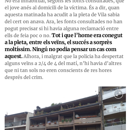
No era inhabitual, segons les fonts consultades, que
el jove anés al domicili de la víctima. És a dir, quan
aquesta matinada ha acudit a la pleta de Vila sabia
del cert on anava. Ara, les fonts consultades no han
pogut precisar si hi havia alguna reclamació entre
Tot i que l’home era conegut
ells de feia poc o no.
a la pleta, entre els veïns, el succés a sorprès
moltíssim. Ningú no podia pensar un cas com
aquest.
Alhora, i malgrat que la policia ha despertat
alguns veïns a 2/4 de 4 del matí, n’hi havia d’altres
que ni tan sols no eren conscients de res hores
després del crim.