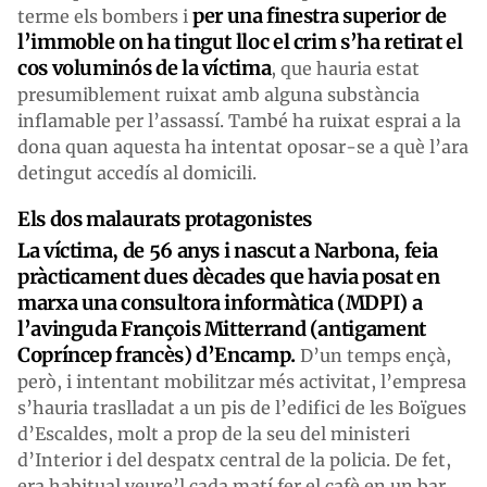
per una finestra superior de
terme els bombers i
l’immoble on ha tingut lloc el crim s’ha retirat el
cos voluminós de la víctima
, que hauria estat
presumiblement ruixat amb alguna substància
inflamable per l’assassí. També ha ruixat esprai a la
dona quan aquesta ha intentat oposar-se a què l’ara
detingut accedís al domicili.
Els dos malaurats protagonistes
La víctima, de 56 anys i nascut a Narbona, feia
pràcticament dues dècades que havia posat en
marxa una consultora informàtica (MDPI) a
l’avinguda François Mitterrand (antigament
Copríncep francès) d’Encamp.
D’un temps ençà,
però, i intentant mobilitzar més activitat, l’empresa
s’hauria traslladat a un pis de l’edifici de les Boïgues
d’Escaldes, molt a prop de la seu del ministeri
d’Interior i del despatx central de la policia. De fet,
era habitual veure’l cada matí fer el cafè en un bar