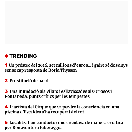
TRENDING
Un préstec del 2016, set milions d’euros… i gairebé dos anys
sense cap resposta de Borja Thyssen
Prostitució de barri
Una inundació als Vilars i esllavissades als Oriosos i
Fontaneda, punts crítics per les tempestes
L’artista del Cirque que va perdre la consciència en una
piscina d’Escaldes s’ha recuperat del tot
Localitzat un conductor que circulava de manera erràtica
per Bonaventura Riberaygua