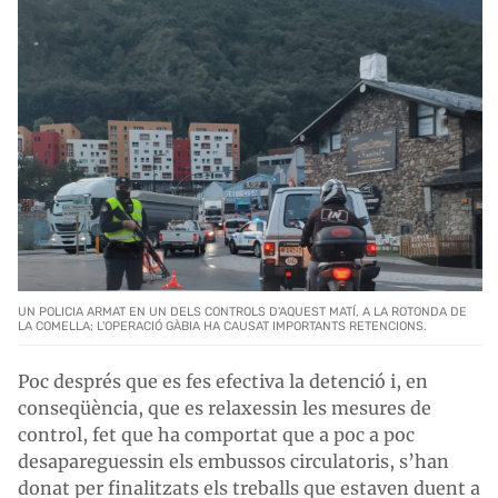
UN POLICIA ARMAT EN UN DELS CONTROLS D'AQUEST MATÍ, A LA ROTONDA DE
LA COMELLA; L'OPERACIÓ GÀBIA HA CAUSAT IMPORTANTS RETENCIONS.
Poc després que es fes efectiva la detenció i, en
conseqüència, que es relaxessin les mesures de
control, fet que ha comportat que a poc a poc
desapareguessin els embussos circulatoris, s’han
donat per finalitzats els treballs que estaven duent a