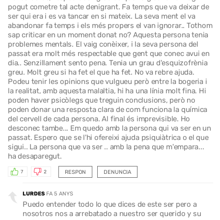
pogut cometre tal acte denigrant. Fa temps que va deixar de
ser qui era i es va tancar en si mateix. La seva ment el va
abandonar fa temps i els més propers el van ignorar.. Tothom
sap criticar en un moment donat no? Aquesta persona tenia
problemes mentals. El vaig conèixer, i la seva persona del
passat era molt més respectable que gent que conec avui en
dia.. Senzillament sento pena. Tenia un grau d'esquizofrènia
greu. Molt greu si ha fet el que ha fet. No va rebre ajuda.
Podeu tenir les opinions que vulgueu però entre la bogeria i
la realitat, amb aquesta malaltia, hi ha una línia molt fina. Hi
poden haver psicòlegs que treguin conclusions, però no
poden donar una resposta clara de com funciona la química
del cervell de cada persona. Al final és imprevisible. Ho
desconec tambe... Em quedo amb la persona qui va ser en un
passat. Espero que se l'hi ofereixi ajuda psiquiàtrica o el que
sigui.. La persona que va ser .. amb la pena que m'empara...
ha desaparegut.
RESPON
DENUNCIA
7
2
LURDES
FA 5 ANYS
Puedo entender todo lo que dices de este ser pero a
nosotros nos a arrebatado a nuestro ser querido y su