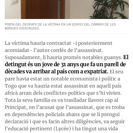
PORTA DEL DESPATX DE LA VÍCTIMA EN UN EDIFICI DEL CARRER DE LES
BOÏGUES D'ESCALDES.
La víctima hauria contractat -i posteriorment
acomiadat- l’autor confés de l’assassinat.
El
Suposadament, li hauria promès notables guanys.
detingut és un jove de 31 anys que fa un parell de
dècades va arribar al país com a expatriat.
El seu
pare havia estat un notable economista i polític a
Togo que va hauria estat assassinat en aquell país
africà arran dels conflictes polítics que s’hi vivien.
Tota la seva família es va traslladar llavors cap al
Principat, on l’acusat que l’assassinat, que es troba
en dependències policials abans que se li prengui
declaració i que es facin altres diligències, va seguir
l’educació pertinent (Lycée) i ha tingut una vida