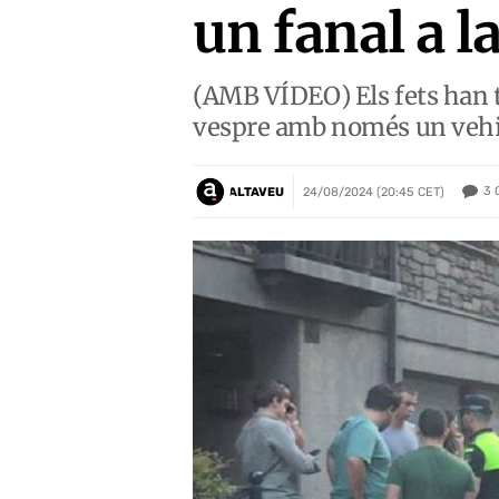
un fanal a 
(AMB VÍDEO) Els fets han ti
vespre amb només un vehi
3
ALTAVEU
24/08/2024 (20:45 CET)