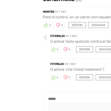
MONTSE
FA 1 ANY
Perd el control, en un carrer com aquest 
RESPON
DENUNCIA
2
3
FITOPALDI
FA 1 ANY
O potser tenia quelcom contra el fan
RESPON
DENUNCI
0
0
FITIPALDI
FA 1 ANY
O potser s'ha trobat malament ?
RESPON
DENUNCI
4
0
NOM