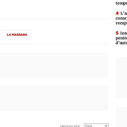
tempe
L’a
consc
recup
Int
LA MASSANA
penit
d’aut
ORDENA PER