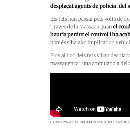
desplaçat agents de policia, del s
Els fets han passat pels volts de d
el con
Través de la Massana quan
hauria perdut el control i ha aca
només s’ha vist implicat un vehicl
Fins al lloc dels fets s’han desplaç
massanencs i una ambulància del 
HTTPS://WWW.YOUTUBE.COM/EMBED/1CFFBGV6HU4