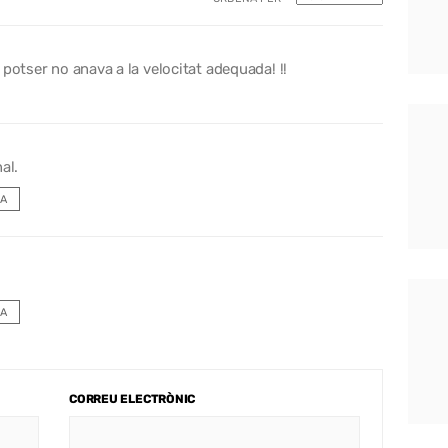
potser no anava a la velocitat adequada! !!
al.
A
A
CORREU ELECTRÒNIC