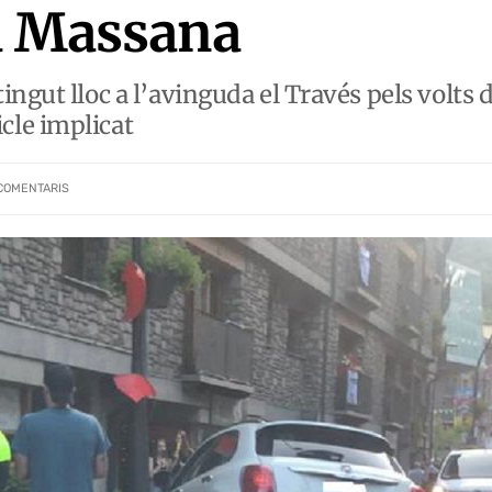
la Massana
ngut lloc a l’avinguda el Través pels volts d
cle implicat
COMENTARIS