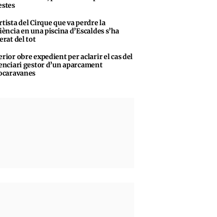
stes
rtista del Cirque que va perdre la
iència en una piscina d’Escaldes s’ha
erat del tot
erior obre expedient per aclarir el cas del
enciari gestor d’un aparcament
ocaravanes