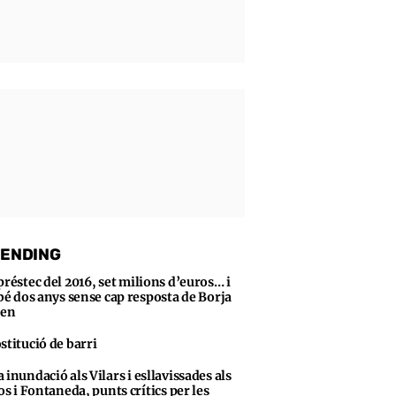
ENDING
préstec del 2016, set milions d’euros… i
bé dos anys sense cap resposta de Borja
sen
stitució de barri
 inundació als Vilars i esllavissades als
s i Fontaneda, punts crítics per les