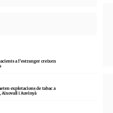
acients a l’estranger creixen
s
eten explotacions de tabac a
 Aixovall i Auvinyà