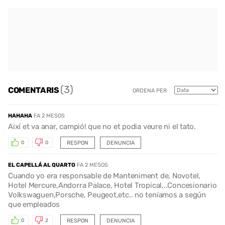
(3)
COMENTARIS
ORDENA PER
HAHAHA
FA 2 MESOS
Així et va anar, campió! que no et podia veure ni el tato.
RESPON
DENUNCIA
0
0
EL CAPELLÁ AL QUARTO
FA 2 MESOS
Cuando yo era responsable de Manteniment de, Novotel,
Hotel Mercure,Andorra Palace, Hotel Tropical,..Concesionario
Volkswaguen,Porsche, Peugeot,etc.. no teníamos a según
que empleados
RESPON
DENUNCIA
0
2