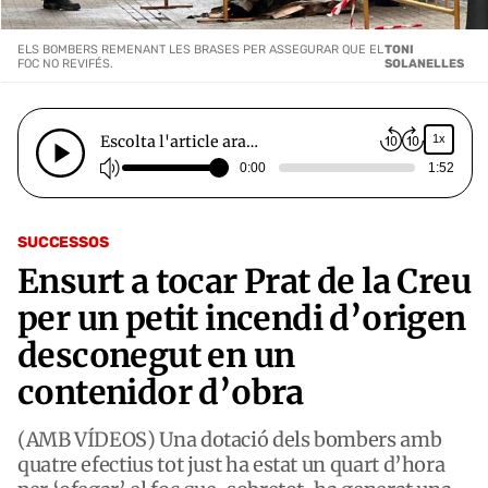
ELS BOMBERS REMENANT LES BRASES PER ASSEGURAR QUE EL
TONI
FOC NO REVIFÉS.
SOLANELLES
Escolta l'article ara…
1x
0:00
1:52
SUCCESSOS
Ensurt a tocar Prat de la Creu
per un petit incendi d’origen
desconegut en un
contenidor d’obra
(AMB VÍDEOS) Una dotació dels bombers amb
quatre efectius tot just ha estat un quart d’hora