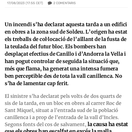
2
COMENTARIS
17/08/2023 (17:55 CET)
Un incendi s’ha declarat aquesta tarda a un edifici
en obres a la zona sud de Soldeu. L’origen ha estat
els treballs de col·locació de l’aïllant de la fusta de
la teulada del futur bloc. Els bombers han
desplaçat efectius de Canillo i d’Andorra la Vella i
han pogut controlar de seguida la situació que,
més que flama, ha generat una intensa fumera
ben perceptible des de tota la vall canillenca. No
s’ha de lamentar cap ferit.
El sinistre s’ha declarat pels volts de dos quarts de
sis de la tarda, en un bloc en obres al carrer Roc de
Sant Miquel, situat a l’entrada sud de la població
canillenca i a prop de l’entrada de la vall d’Incles.
la causa ha estat
Segons fonts del cos de salvament,
que els obres han escalfat en excés la malla