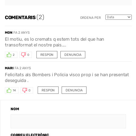
(2)
COMENTARIS
ORDENA PER
MON
FA 2 ANYS
El motiu, es lo cremats q estem tots del que han
transoformat el nostre pais....
RESPON
DENUNCIA
2
0
MARI
FA 2 ANYS
Felicitats als Bombers i Policia visco prop i se han presentat
deseguida .
RESPON
DENUNCIA
14
0
NOM
CORREU ELECTRÒNIC