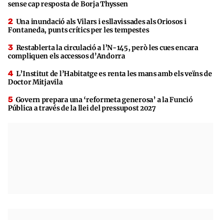
sense cap resposta de Borja Thyssen
Una inundació als Vilars i esllavissades als Oriosos i
Fontaneda, punts crítics per les tempestes
Restablerta la circulació a l’N-145, però les cues encara
compliquen els accessos d’Andorra
L’Institut de l’Habitatge es renta les mans amb els veïns de
Doctor Mitjavila
Govern prepara una ‘reformeta generosa’ a la Funció
Pública a través de la llei del pressupost 2027