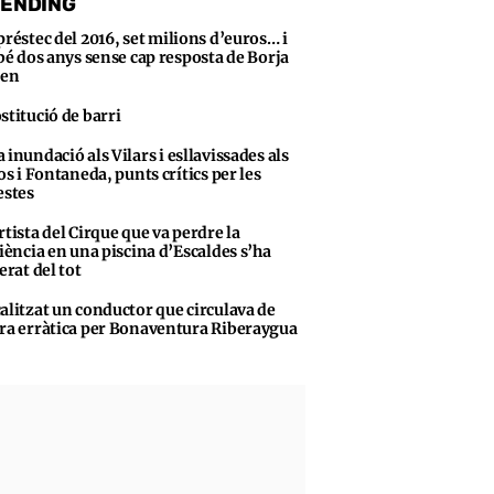
ENDING
préstec del 2016, set milions d’euros… i
bé dos anys sense cap resposta de Borja
sen
stitució de barri
 inundació als Vilars i esllavissades als
s i Fontaneda, punts crítics per les
stes
rtista del Cirque que va perdre la
iència en una piscina d’Escaldes s’ha
erat del tot
alitzat un conductor que circulava de
a erràtica per Bonaventura Riberaygua