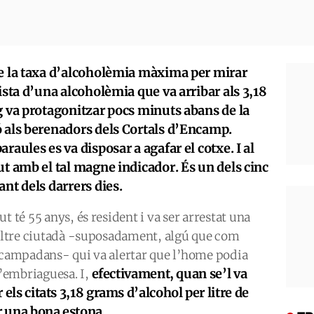
re la taxa d’alcoholèmia màxima per mirar
ista d’una alcoholèmia que va arribar als 3,18
g va protagonitzar pocs minuts abans de la
ó als berenadors dels Cortals d’Encamp.
raules es va disposar a agafar el cotxe. I al
ut amb el tal magne indicador. És un dels cinc
nt dels darrers dies.
t té 55 anys, és resident i va ser arrestat una
n altre ciutadà -suposadament, algú que com
encampadans- qui va alertar que l’home podia
efectivament, quan se’l va
l’embriaguesa. I,
r els citats 3,18 grams d’alcohol per litre de
ar una bona estona
.