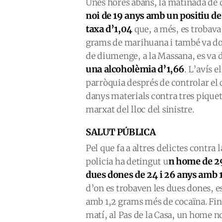
Unes hores abans, la matinada de d
noi de 19 anys amb un positiu d
taxa d’1,04
que, a més, es trobava
grams de marihuana i també va don
de diumenge, a la Massana, es va d
una alcoholèmia d’1,66
. L’avís e
parròquia després de controlar el
danys materials contra tres piquet
marxat del lloc del sinistre.
SALUT PÚBLICA
Pel que fa a altres delictes contra 
n home de 29
policia ha detingut u
dues dones de 24 i 26 anys amb 
d’on es trobaven les dues dones, es
amb 1,2 grams més de cocaïna. Fina
matí, al Pas de la Casa, un home 