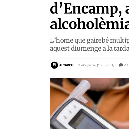
d’Encamp, a
alcoholèmia
L’home que gairebé multipl
aquest diumenge a la tard
3
ALTAVEU
15/06/2026 (10:58 CET)