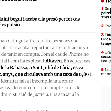
TR
Un 
gaire
Thys
nt begut i acaba a la presó per fer cas
’expulsió
Pro
Una
Orioso
s’han detingut altres quatre persones que
tempe
hol. I han acabat reportant altres situacions o
L’a
 de tenir en compte. Com el cas de l’home no
consc
Altaveu
tal i com ha explicat l’
. En aquest cas,
recup
 de la Rabassa, a Sant Julià de Lòria, es va
Loc
24 anys, que circulava amb una taxa de 0,89
i,
maner
 identitat falsa i incomplia una ordre
se’l va detenir com a presumpte autor de
’administració de Justícia. I ha acabat a la