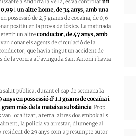
un
issabte a Andorra la Vella, es va controlar
e 0,99
un altre home, de 34 anys, amb una
i
 en possessió de 2,5 grams de cocaïna, de 0,6
ar positiu en la prova de tòxics. La matinada
conductor, de 47 anys, amb
etenir un altre
l van donar els agents de circulació de la
 conductor, que havia tingut un accident de
s de la vorera a l’avinguda Sant Antoni i havia
la salut pública, durant el cap de setmana la
 anys en possessió d’1,1 grams de cocaïna i
1 gram més de la mateixa substància
. Prop
 van localitzar, a terra, altres dos embolcalls
lment, la policia va arrestar, diumenge al
no resident de 29 anys com a presumpte autor