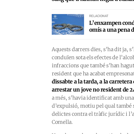
RELACIONAT
L’enxampen condui
omís a una pena d
Aquests darrers dies, s’ha dit ja, 
conduïen sota els efectes de l’alco
infraccions que també s’han hagut
resident que ha acabat empresonat 
dissabte a la tarda, a la carretera
arrestar un jove no resident de 
a més, s’havia identificat amb una
d’expulsió, motiu pel qual també 
delictes contra el tràfic jurídic i l
Comella.