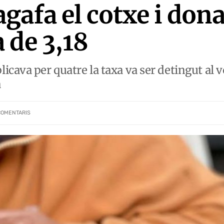
gafa el cotxe i don
 de 3,18
icava per quatre la taxa va ser detingut al
a
COMENTARIS