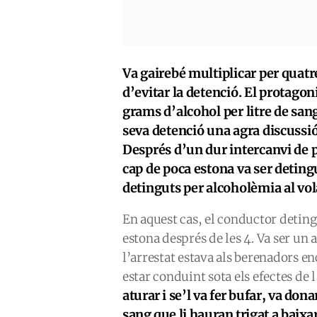
Va gairebé multiplicar per quat
d’evitar la detenció. El protagon
grams d’alcohol per litre de san
seva detenció una agra discussi
Després d’un dur intercanvi de pa
cap de poca estona va ser deting
detinguts per alcoholèmia al vola
En aquest cas, el conductor detingu
estona després de les 4. Va ser u
l’arrestat estava als berenadors 
estar conduint sota els efectes de 
aturar i se’l va fer bufar, va dona
sang que li hauran trigat a baix