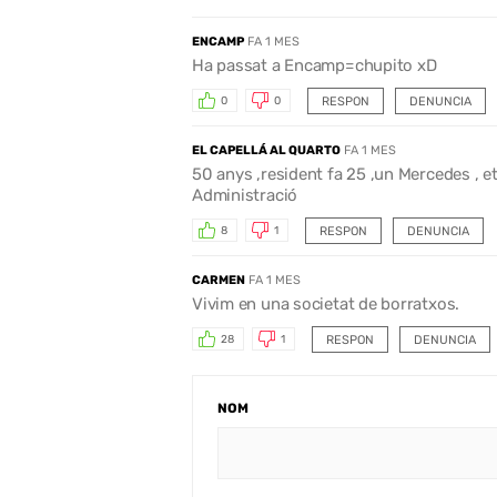
ENCAMP
FA 1 MES
Ha passat a Encamp=chupito xD
RESPON
DENUNCIA
0
0
EL CAPELLÁ AL QUARTO
FA 1 MES
50 anys ,resident fa 25 ,un Mercedes , e
Administració
RESPON
DENUNCIA
8
1
CARMEN
FA 1 MES
Vivim en una societat de borratxos.
RESPON
DENUNCIA
28
1
NOM