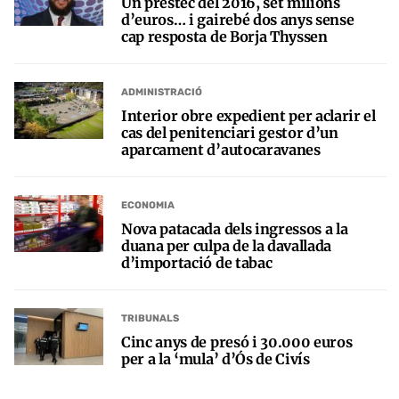
Un préstec del 2016, set milions
d’euros… i gairebé dos anys sense
cap resposta de Borja Thyssen
ADMINISTRACIÓ
Interior obre expedient per aclarir el
cas del penitenciari gestor d’un
aparcament d’autocaravanes
ECONOMIA
Nova patacada dels ingressos a la
duana per culpa de la davallada
d’importació de tabac
TRIBUNALS
Cinc anys de presó i 30.000 euros
per a la ‘mula’ d’Ós de Civís