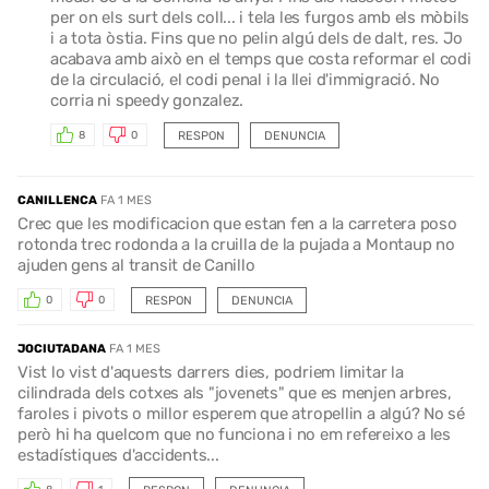
per on els surt dels coll... i tela les furgos amb els mòbils
i a tota òstia. Fins que no pelin algú dels de dalt, res. Jo
acabava amb això en el temps que costa reformar el codi
de la circulació, el codi penal i la llei d'immigració. No
corria ni speedy gonzalez.
RESPON
DENUNCIA
8
0
CANILLENCA
FA 1 MES
Crec que les modificacion que estan fen a la carretera poso
rotonda trec rodonda a la cruilla de la pujada a Montaup no
ajuden gens al transit de Canillo
RESPON
DENUNCIA
0
0
JOCIUTADANA
FA 1 MES
Vist lo vist d'aquests darrers dies, podriem limitar la
cilindrada dels cotxes als "jovenets" que es menjen arbres,
faroles i pivots o millor esperem que atropellin a algú? No sé
però hi ha quelcom que no funciona i no em refereixo a les
estadístiques d'accidents...