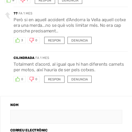
RESPON
DENUNCIA
8
1
??
FA 1 MES
Però si en aquell accident d'Andorra la Vella aquell cotxe
era una merda...no se què vols limitar més. No era cap
porsche precisament..
RESPON
DENUNCIA
3
0
CILINDRADA
FA 1 MES
Totalment d'acord, al igual que hi han diferents carnets
per motos, així hauria de ser pels cotxes.
RESPON
DENUNCIA
0
0
NOM
CORREU ELECTRÒNIC