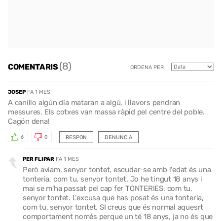
(8)
COMENTARIS
ORDENA PER
JOSEP
FA 1 MES
A canillo algún día mataran a algú, i llavors pendran
messures. Els cotxes van massa ràpid pel centre del poble.
Cagón dena!
RESPON
DENUNCIA
6
0
PER FLIPAR
FA 1 MES
Però aviam, senyor tontet, escudar-se amb l'edat és una
tonteria, com tu, senyor tontet. Jo he tingut 18 anys i
mai se m'ha passat pel cap fer TONTERIES, com tu,
senyor tontet. L'excusa que has posat és una tonteria,
com tu, senyor tontet. SI creus que és normal aquesrt
comportament només perque un té 18 anys, ja no és que