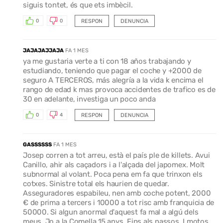
siguis tontet, és que ets imbècil.
RESPON
DENUNCIA
0
0
JAJAJAJJAJA
FA 1 MES
ya me gustaria verte a ti con 18 años trabajando y
estudiando, teniendo que pagar el coche y +2000 de
seguro A TERCEROS, más alegría a la vida k encima el
rango de edad k mas provoca accidentes de trafico es de
30 en adelante, investiga un poco anda
RESPON
DENUNCIA
0
4
GASSSSSS
FA 1 MES
Josep corren a tot arreu, està el país ple de killets. Avui
Canillo, ahir als caçadors i a l'alçada del japomex. Molt
subnormal al volant. Poca pena em fa que trinxon els
cotxes. Sinistre total els haurien de quedar.
Asseguradores espabileu, nen amb coche potent, 2000
€ de prima a tercers i 10000 a tot risc amb franquicia de
50000. Si algun anormal d'aquest fa mal a algú dels
meus. Jo a la Comella 15 anys. Fins als nassos. I motos