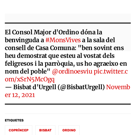
El Consol Major d'Ordino dóna la
benvinguda a
#MonsVives
a la sala del
consell de Casa Comuna: "ben sovint ens
heu demostrat que esteu al vostat dels
feligresos i la parròquia, us ho agraeixo en
nom del poble"
@ordinoesviu
pic.twitter.c
om/xSrN5McOgq
— Bisbat d'Urgell (@BisbatUrgell)
Novemb
er 12, 2021
ETIQUETES
COPRÍNCEP
BISBAT
ORDINO