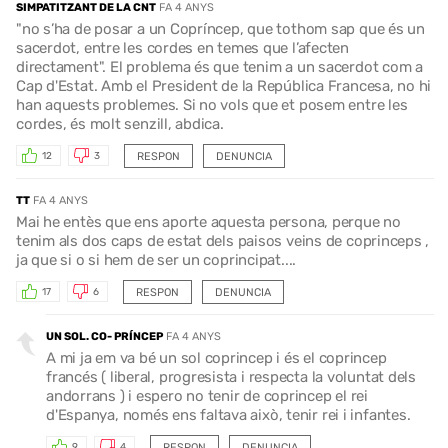
SIMPATITZANT DE LA CNT
FA 4 ANYS
"no s’ha de posar a un Copríncep, que tothom sap que és un
sacerdot, entre les cordes en temes que l’afecten
directament". El problema és que tenim a un sacerdot com a
Cap d'Estat. Amb el President de la República Francesa, no hi
han aquests problemes. Si no vols que et posem entre les
cordes, és molt senzill, abdica.
RESPON
DENUNCIA
12
3
TT
FA 4 ANYS
Mai he entès que ens aporte aquesta persona, perque no
tenim als dos caps de estat dels paisos veins de coprinceps ,
ja que si o si hem de ser un coprincipat....
RESPON
DENUNCIA
17
6
UN SOL. CO- PRÍNCEP
FA 4 ANYS
A mi ja em va bé un sol coprincep i és el coprincep
francés ( liberal, progresista i respecta la voluntat dels
andorrans ) i espero no tenir de coprincep el rei
d'Espanya, només ens faltava això, tenir rei i infantes.
RESPON
DENUNCIA
9
4