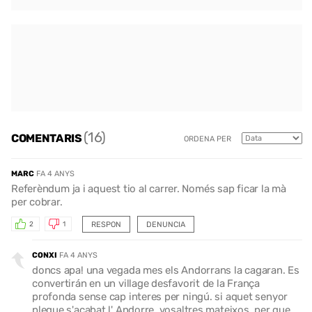
(16)
COMENTARIS
ORDENA PER
MARC
FA 4 ANYS
Referèndum ja i aquest tio al carrer. Només sap ficar la mà
per cobrar.
RESPON
DENUNCIA
2
1
CONXI
FA 4 ANYS
doncs apa! una vegada mes els Andorrans la cagaran. Es
convertirán en un village desfavorit de la França
profonda sense cap interes per ningú. si aquet senyor
plegue s'acabat l' Andorre. vosaltres mateixos, per que