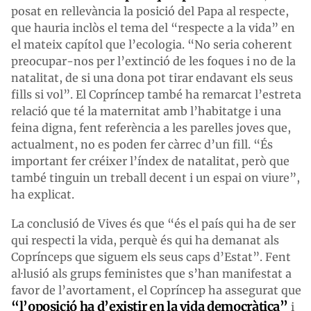
posat en rellevància la posició del Papa al respecte,
que hauria inclòs el tema del “respecte a la vida” en
el mateix capítol que l’ecologia. “No seria coherent
preocupar-nos per l’extinció de les foques i no de la
natalitat, de si una dona pot tirar endavant els seus
fills si vol”. El Copríncep també ha remarcat l’estreta
relació que té la maternitat amb l’habitatge i una
feina digna, fent referència a les parelles joves que,
actualment, no es poden fer càrrec d’un fill. “És
important fer créixer l’índex de natalitat, però que
també tinguin un treball decent i un espai on viure”,
ha explicat.
La conclusió de Vives és que “és el país qui ha de ser
qui respecti la vida, perquè és qui ha demanat als
Coprínceps que siguem els seus caps d’Estat”. Fent
al·lusió als grups feministes que s’han manifestat a
favor de l’avortament, el Copríncep ha assegurat que
“l’oposició ha d’existir en la vida democràtica”
i