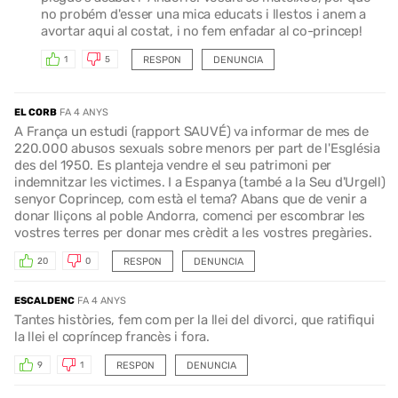
no probém d'esser una mica educats i llestos i anem a
avortar aqui al costat, i no fem enfadar al co-princep!
RESPON
DENUNCIA
1
5
EL CORB
FA 4 ANYS
A França un estudi (rapport SAUVÉ) va informar de mes de
220.000 abusos sexuals sobre menors per part de l'Església
des del 1950. Es planteja vendre el seu patrimoni per
indemnitzar les victimes. I a Espanya (també a la Seu d'Urgell)
senyor Coprincep, com està el tema? Abans que de venir a
donar lliçons al poble Andorra, comenci per escombrar les
vostres terres per donar mes crèdit a les vostres pregàries.
RESPON
DENUNCIA
20
0
ESCALDENC
FA 4 ANYS
Tantes històries, fem com per la llei del divorci, que ratifiqui
la llei el copríncep francès i fora.
RESPON
DENUNCIA
9
1