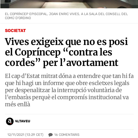
EL COPRÍNCEP EPISCOPAL, JOAN ENRIC VIVES, A LA SALA DEL CONSELL DEL
COMÚ D'ORDINO
SOCIETAT
​Vives exigeix que no es posi
el Copríncep “contra les
cordes” per l’avortament
El cap d'Estat mitrat dóna a entendre que tan hi fa
que hi hagi un informe que obre escletxes legals
per despenalitzar la interrupció voluntària de
l'embaràs perquè el compromís institucional va
més enllà
ALTAVEU
16
COMENTARIS
12/11/2021 (13:29 CET)