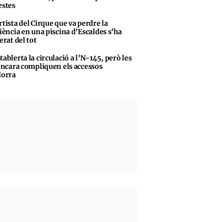
stes
rtista del Cirque que va perdre la
iència en una piscina d’Escaldes s’ha
erat del tot
tablerta la circulació a l’N-145, però les
encara compliquen els accessos
dorra