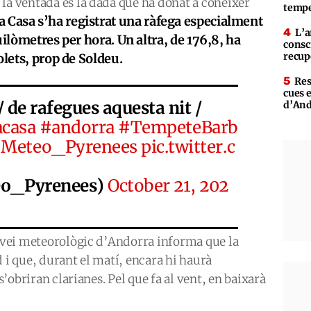
la ventada és la dada que ha donat a conèixer
tempe
 la Casa s’ha registrat una ràfega especialment
L’a
uilòmetres per hora. Un altra, de 176,8, ha
consc
recup
olets, prop de Soldeu.
Res
cues 
 de rafegues aquesta nit /
d’An
acasa
#andorra
#TempeteBarb
Meteo_Pyrenees
pic.twitter.c
eo_Pyrenees)
October 21, 202
ervei meteorològic d’Andorra informa que la
 i que, durant el matí, encara hi haurà
 s’obriran clarianes. Pel que fa al vent, en baixarà