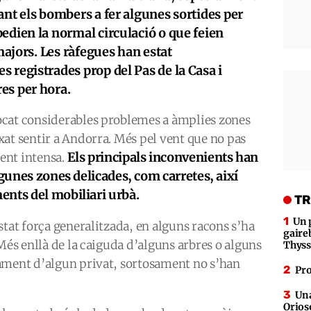
ant els bombers a fer algunes sortides per
edien la normal circulació o que feien
 majors. Les ràfegues han estat
 registrades prop del Pas de la Casa i
s per hora.​
ocat considerables problemes a àmplies zones
at sentir a Andorra. Més pel vent que no pas
Els principals inconvenients han
ment intensa.
lgunes zones delicades, com carretes, així
ents del mobiliari urbà.
TR
Un 
stat força generalitzada, en alguns racons s’ha
gaire
Més enllà de la caiguda d’alguns arbres o alguns
Thys
ament d’algun privat, sortosament no s’han
Pro
Una
Orioso