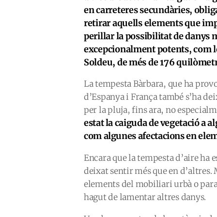
en carreteres secundàries, oblig
retirar aquells elements que imp
perillar la possibilitat de danys
excepcionalment potents, com les
Soldeu, de més de 176 quilòmetre
La tempesta Bàrbara, que ha prov
d’Espanya i França també s’ha deix
per la pluja, fins ara, no especial
estat la caiguda de vegetació a a
com algunes afectacions en elem
Encara que la tempesta d’aire ha e
deixat sentir més que en d’altres. 
elements del mobiliari urbà o par
hagut de lamentar altres danys.