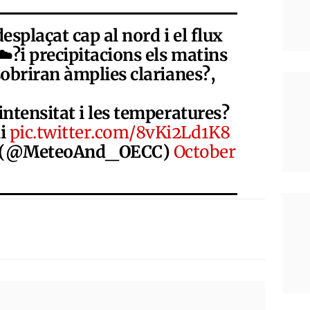
esplaçat cap al nord i el flux
️?️i precipitacions els matins
sobriran àmplies clarianes?️,
intensitat i les temperatures?️
ui
pic.twitter.com/8vKi2Ld1K8
ra (@MeteoAnd_OECC)
October