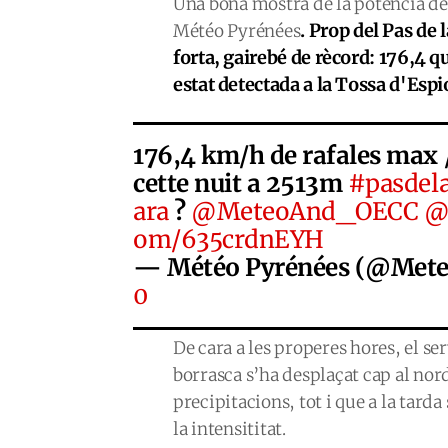
Una bona mostra de la potència de 
. Prop del Pas de
Météo Pyrénées
forta, gairebé de rècord: 176,4 q
estat detectada a la Tossa d'Espi
176,4 km/h de rafales max /
cette nuit a 2513m
#pasdel
ara
?
@MeteoAnd_OECC
@
om/635crdnEYH
— Météo Pyrénées (@Met
0
De cara a les properes hores, el s
borrasca s’ha desplaçat cap al nord
precipitacions, tot i que a la tarda
la intensititat.