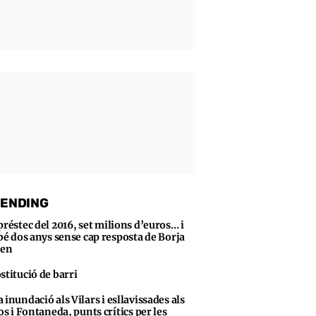
ENDING
préstec del 2016, set milions d’euros… i
bé dos anys sense cap resposta de Borja
sen
stitució de barri
 inundació als Vilars i esllavissades als
s i Fontaneda, punts crítics per les