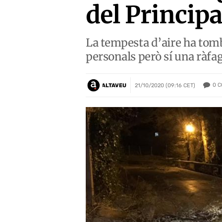
del Principa
La tempesta d’aire ha tomb
personals però sí una ràfag
0
C
ALTAVEU
21/10/2020 (09:16 CET)