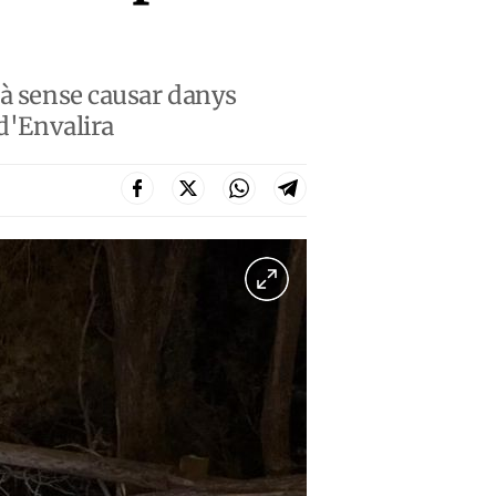
bà sense causar danys
 d'Envalira