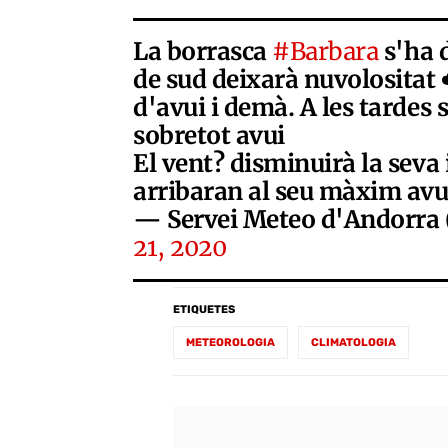
La borrasca
#Barbara
s'ha d
de sud deixarà nuvolositat ☁
d'avui i demà. A les tardes 
sobretot avui
El vent?️ disminuirà la seva 
arribaran al seu màxim av
— Servei Meteo d'Andor
21, 2020
ETIQUETES
METEOROLOGIA
CLIMATOLOGIA