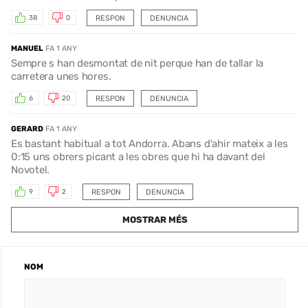
RESPON
DENUNCIA
38
0
MANUEL
FA 1 ANY
Sempre s han desmontat de nit perque han de tallar la
carretera unes hores.
RESPON
DENUNCIA
6
20
GERARD
FA 1 ANY
Es bastant habitual a tot Andorra. Abans d'ahir mateix a les
0:15 uns obrers picant a les obres que hi ha davant del
Novotel.
RESPON
DENUNCIA
9
2
MOSTRAR MÉS
NOM