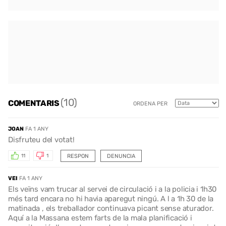
(10)
COMENTARIS
ORDENA PER
JOAN
FA 1 ANY
Disfruteu del votat!
RESPON
DENUNCIA
11
1
VEI
FA 1 ANY
Els veïns vam trucar al servei de circulació i a la policia i 1h30
més tard encara no hi havia aparegut ningú. A l a 1h 30 de la
matinada , els treballador continuava picant sense aturador.
Aquí a la Massana estem farts de la mala planificació i