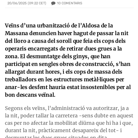
10
COMENTARIS
20/06/2025 (09:22 CET)
Veïns d’una urbanització de l’Aldosa de la
Massana denuncien haver hagut de passar la nit
del lloro a causa del soroll que feia els cops dels
operaris encarregats de retirar dues grues a la
zona. El desmuntatge dels ginys, que han
participat en sengles obres de construcció, s’han
allargat durant hores, i els cops de massa dels
treballadors en les estructures metàl·liques per
anar-les desfent hauria estat insostenibles per al
bon descans veïnal.
Segons els veïns, l’administració va autoritzar, ja a
la nit, poder tallar la carretera -sens dubte en aquest
cas per no afectar la mobilitat diürna que hi ha i que,
durant la nit, pràcticament desapareix del tot- i
desmuntar les dues grues situades en dita