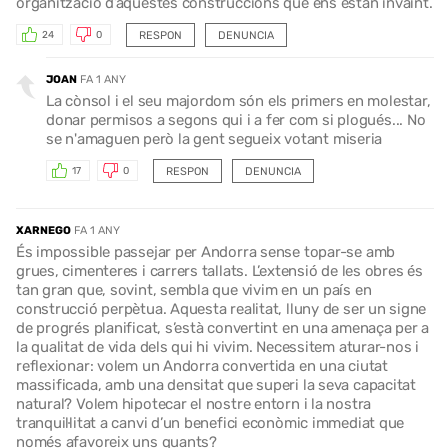
organització d’aquestes construccions que ens estan invaint.
RESPON
DENUNCIA
24
0
JOAN
FA 1 ANY
La cònsol i el seu majordom són els primers en molestar,
donar permisos a segons qui i a fer com si plogués... No
se n'amaguen però la gent segueix votant miseria
RESPON
DENUNCIA
17
0
XARNEGO
FA 1 ANY
És impossible passejar per Andorra sense topar-se amb
grues, cimenteres i carrers tallats. L’extensió de les obres és
tan gran que, sovint, sembla que vivim en un país en
construcció perpètua. Aquesta realitat, lluny de ser un signe
de progrés planificat, s’està convertint en una amenaça per a
la qualitat de vida dels qui hi vivim. Necessitem aturar-nos i
reflexionar: volem un Andorra convertida en una ciutat
massificada, amb una densitat que superi la seva capacitat
natural? Volem hipotecar el nostre entorn i la nostra
tranquil·litat a canvi d’un benefici econòmic immediat que
només afavoreix uns quants?