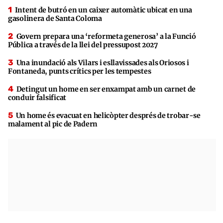
Intent de butró en un caixer automàtic ubicat en una
gasolinera de Santa Coloma
Govern prepara una ‘reformeta generosa’ a la Funció
Pública a través de la llei del pressupost 2027
Una inundació als Vilars i esllavissades als Oriosos i
Fontaneda, punts crítics per les tempestes
Detingut un home en ser enxampat amb un carnet de
conduir falsificat
Un home és evacuat en helicòpter després de trobar-se
malament al pic de Padern