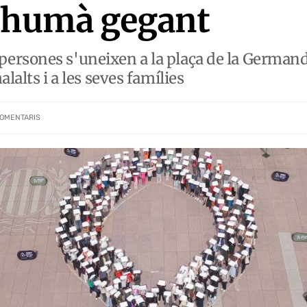
ç humà gegant
ersones s'uneixen a la plaça de la Germand
lalts i a les seves famílies
OMENTARIS