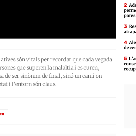
Ade
perme
pares
Res
atrap
Ale
de ce
L’a
iatives són vitals per recordar que cada vegada
consc
rsones que superen la malaltia i es curen,
recup
ha de ser sinònim de final, sinó un camí on
tat i l’entorn són claus.
ER