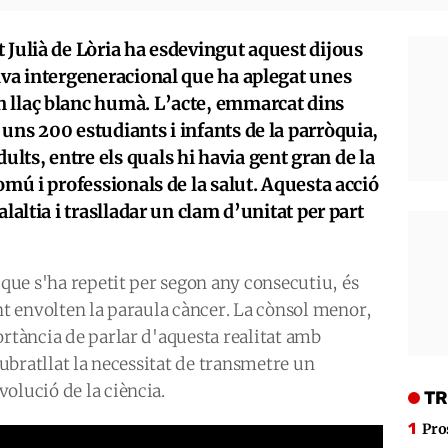
 Julià de Lòria ha esdevingut aquest dijous
iva intergeneracional que ha aplegat unes
 llaç blanc humà. L’acte, emmarcat dins
uns 200 estudiants i infants de la parròquia,
ts, entre els quals hi havia gent gran de la
omú i professionals de la salut. Aquesta acció
laltia i traslladar un clam d’unitat per part
 que s'ha repetit per segon any consecutiu, és
int envolten la paraula càncer. La cònsol menor,
ortància de parlar d'aquesta realitat amb
 subratllat la necessitat de transmetre un
olució de la ciència.
TR
Pro