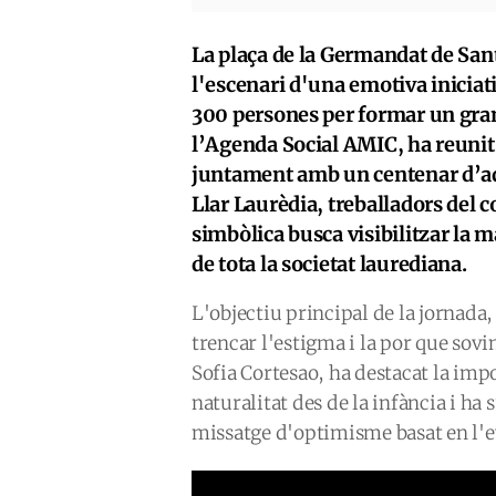
La plaça de la Germandat de Sant
l'escenari d'una emotiva iniciat
300 persones per formar un gran
l’Agenda Social AMIC, ha reunit 
juntament amb un centenar d’adul
Llar Laurèdia, treballadors del c
simbòlica busca visibilitzar la ma
de tota la societat laurediana.
L'objectiu principal de la jornada,
trencar l'estigma i la por que sov
Sofia Cortesao, ha destacat la imp
naturalitat des de la infància i ha
missatge d'optimisme basat en l'ev