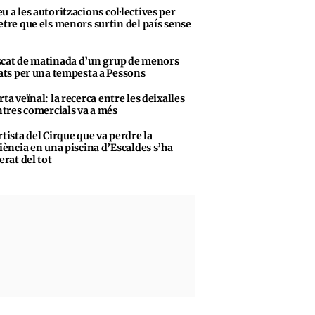
u a les autoritzacions col·lectives per
tre que els menors surtin del país sense
cat de matinada d’un grup de menors
ats per una tempesta a Pessons
rta veïnal: la recerca entre les deixalles
ntres comercials va a més
rtista del Cirque que va perdre la
iència en una piscina d’Escaldes s’ha
erat del tot