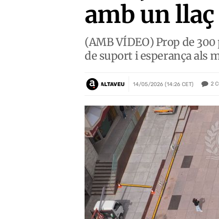
amb un lla
(AMB VÍDEO) Prop de 300 p
de suport i esperança als ma
2
C
ALTAVEU
14/05/2026 (14:26 CET)