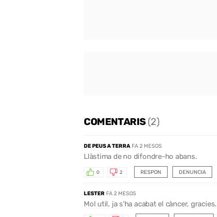
COMENTARIS
(2)
DE PEUS A TERRA
FA 2 MESOS
Llàstima de no difondre-ho abans.
RESPON
DENUNCIA
0
2
LESTER
FA 2 MESOS
Mol util, ja s'ha acabat el càncer, gracies.