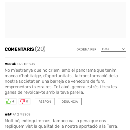
(20)
COMENTARIS
ORDENA PER
MERCÈ
FA 2 MESOS
No m'estranya que no criem, amb el panorama que tenim,
manca d'habitatge, d'oportunitats , la transformació de la
nostra societat en una barreja de venedors de fum,
emprenedors i xerraires. Tot això, genera estrés i treu les
ganes de revolcar-te amb la teva parella.
RESPON
DENUNCIA
4
0
W&F
FA 2 MESOS
Molt bé, extinguim-nos, tampoc val la pena que ens
repliquem vist la qualitat de la nostra aportació a la Terra,