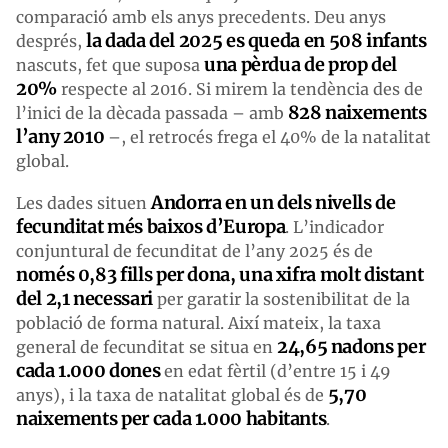
comparació amb els anys precedents. Deu anys
la dada del 2025 es queda en 508 infants
després,
una pèrdua de prop del
nascuts, fet que suposa
20%
respecte al 2016. Si mirem la tendència des de
828 naixements
l’inici de la dècada passada – amb
l’any 2010
–, el retrocés frega el 40% de la natalitat
global.
Andorra en un dels nivells de
Les dades situen
fecunditat més baixos d’Europa
. L’indicador
conjuntural de fecunditat de l’any 2025 és de
només 0,83 fills per dona, una xifra molt distant
del 2,1 necessari
per garatir la sostenibilitat de la
població de forma natural. Així mateix, la taxa
24,65 nadons per
general de fecunditat se situa en
cada 1.000 dones
en edat fèrtil (d’entre 15 i 49
5,70
anys), i la taxa de natalitat global és de
naixements per cada 1.000 habitants
.