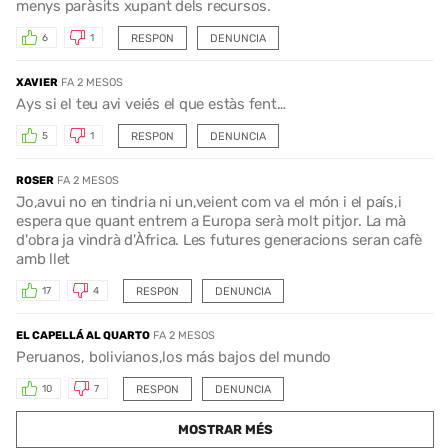
menys paràsits xupant dels recursos.
RESPON
DENUNCIA
6
1
XAVIER
FA 2 MESOS
Ays si el teu avi veiés el que estàs fent…
RESPON
DENUNCIA
5
1
ROSER
FA 2 MESOS
Jo,avui no en tindria ni un,veient com va el món i el país,i
espera que quant entrem a Europa serà molt pitjor. La mà
d'obra ja vindrà d'Àfrica. Les futures generacions seran cafè
amb llet
RESPON
DENUNCIA
17
4
EL CAPELLÁ AL QUARTO
FA 2 MESOS
Peruanos, bolivianos,los más bajos del mundo
RESPON
DENUNCIA
10
7
MOSTRAR MÉS