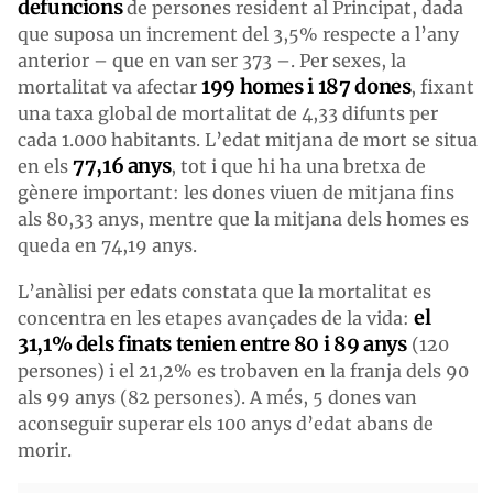
defuncions
de persones resident al Principat, dada
que suposa un increment del 3,5% respecte a l’any
anterior – que en van ser 373 –. Per sexes, la
199 homes i 187 dones
mortalitat va afectar
, fixant
una taxa global de mortalitat de 4,33 difunts per
cada 1.000 habitants. L’edat mitjana de mort se situa
77,16 anys
en els
, tot i que hi ha una bretxa de
gènere important: les dones viuen de mitjana fins
als 80,33 anys, mentre que la mitjana dels homes es
queda en 74,19 anys.
L’anàlisi per edats constata que la mortalitat es
el
concentra en les etapes avançades de la vida:
31,1% dels finats tenien entre 80 i 89 anys
(120
persones) i el 21,2% es trobaven en la franja dels 90
als 99 anys (82 persones). A més, 5 dones van
aconseguir superar els 100 anys d’edat abans de
morir.