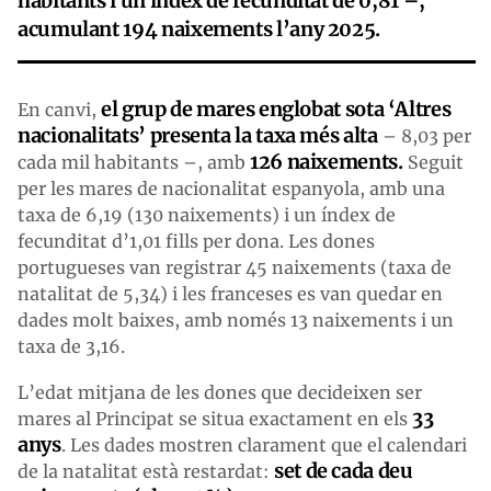
habitants i un índex de fecunditat de 0,81 –,
acumulant 194 naixements l’any 2025.
el grup de mares
englobat sota ‘A
ltres
En canvi,
nacionalitats’ presenta la taxa més alta
– 8,03 per
126 naixements.
cada mil habitants –, amb
Seguit
per les mares de nacionalitat espanyola, amb una
taxa de 6,19 (130 naixements) i un índex de
fecunditat d’1,01 fills per dona. Les dones
portugueses van registrar 45 naixements (taxa de
natalitat de 5,34) i les franceses es van quedar en
dades molt baixes, amb només 13 naixements i un
taxa de 3,16.
L’edat mitjana de les dones que decideixen ser
33
mares al Principat se situa exactament en els
anys
. Les dades mostren clarament que el calendari
set de cada deu
de la natalitat està restardat: