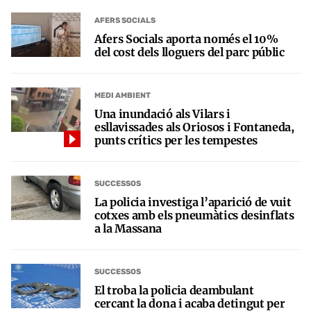
AFERS SOCIALS
Afers Socials aporta només el 10%
del cost dels lloguers del parc públic
MEDI AMBIENT
Una inundació als Vilars i
esllavissades als Oriosos i Fontaneda,
punts crítics per les tempestes
SUCCESSOS
La policia investiga l’aparició de vuit
cotxes amb els pneumàtics desinflats
a la Massana
SUCCESSOS
El troba la policia deambulant
cercant la dona i acaba detingut per