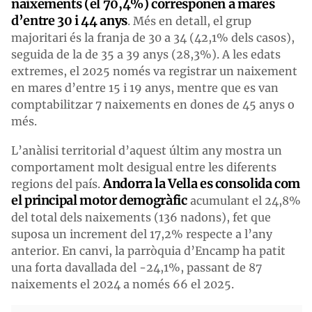
naixements (el 70,4%) corresponen a mares
d’entre 30 i 44 anys
. Més en detall, el grup
majoritari és la franja de 30 a 34 (42,1% dels casos),
seguida de la de 35 a 39 anys (28,3%). A les edats
extremes, el 2025 només va registrar un naixement
en mares d’entre 15 i 19 anys, mentre que es van
comptabilitzar 7 naixements en dones de 45 anys o
més.
L’anàlisi territorial d’aquest últim any mostra un
comportament molt desigual entre les diferents
Andorra la Vella es consolida com
regions del país.
el principal motor demogràfic
acumulant el 24,8%
del total dels naixements (136 nadons), fet que
suposa un increment del 17,2% respecte a l’any
anterior. En canvi, la parròquia d’Encamp ha patit
una forta davallada del -24,1%, passant de 87
naixements el 2024 a només 66 el 2025.