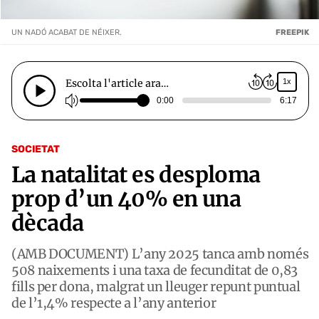
UN NADÓ ACABAT DE NÉIXER.
FREEPIK
Escolta l'article ara…
1x
0:00
6:17
SOCIETAT
La natalitat es desploma
prop d’un 40% en una
dècada
(AMB DOCUMENT) L’any 2025 tanca amb només
508 naixements i una taxa de fecunditat de 0,83
fills per dona, malgrat un lleuger repunt puntual
de l’1,4% respecte a l’any anterior