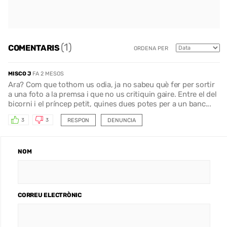
(1)
COMENTARIS
ORDENA PER
MISCO J
FA 2 MESOS
Ara? Com que tothom us odia, ja no sabeu què fer per sortir
a una foto a la premsa i que no us critiquin gaire. Entre el del
bicorni i el príncep petit, quines dues potes per a un banc...
RESPON
DENUNCIA
3
3
NOM
CORREU ELECTRÒNIC