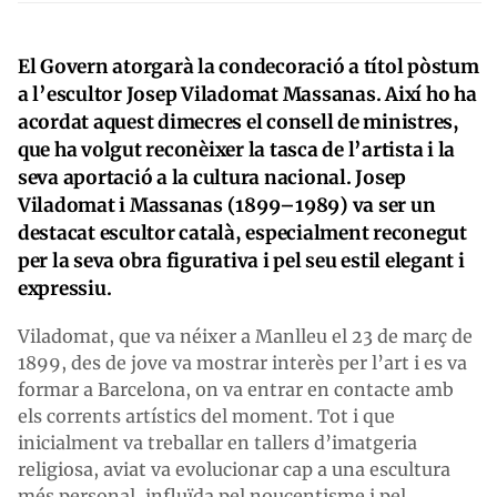
El Govern atorgarà la condecoració a títol pòstum
a l’escultor Josep Viladomat Massanas. Així ho ha
acordat aquest dimecres el consell de ministres,
que ha volgut reconèixer la tasca de l’artista i la
seva aportació a la cultura nacional. Josep
Viladomat i Massanas (1899–1989) va ser un
destacat escultor català, especialment reconegut
per la seva obra figurativa i pel seu estil elegant i
expressiu.
Viladomat, que va néixer a Manlleu el 23 de març de
1899, des de jove va mostrar interès per l’art i es va
formar a Barcelona, on va entrar en contacte amb
els corrents artístics del moment. Tot i que
inicialment va treballar en tallers d’imatgeria
religiosa, aviat va evolucionar cap a una escultura
més personal, influïda pel noucentisme i pel