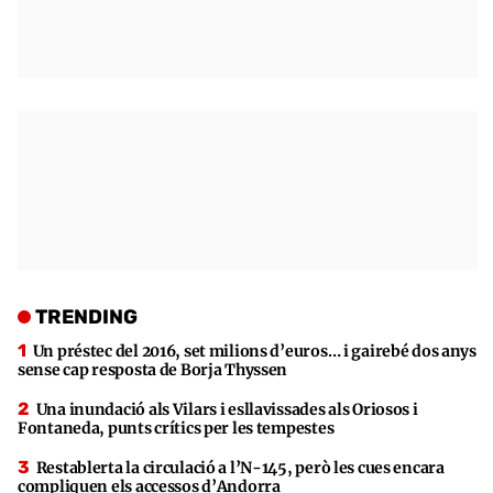
TRENDING
Un préstec del 2016, set milions d’euros… i gairebé dos anys
sense cap resposta de Borja Thyssen
Una inundació als Vilars i esllavissades als Oriosos i
Fontaneda, punts crítics per les tempestes
Restablerta la circulació a l’N-145, però les cues encara
compliquen els accessos d’Andorra