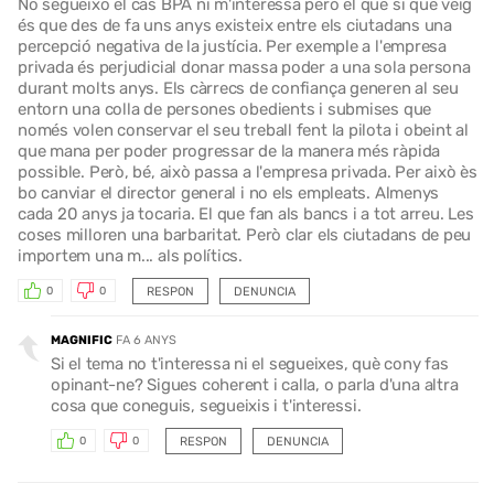
No segueixo el cas BPA ni m'interessa però el que si que veig
és que des de fa uns anys existeix entre els ciutadans una
percepció negativa de la justícia. Per exemple a l'empresa
privada és perjudicial donar massa poder a una sola persona
durant molts anys. Els càrrecs de confiança generen al seu
entorn una colla de persones obedients i submises que
només volen conservar el seu treball fent la pilota i obeint al
que mana per poder progressar de la manera més ràpida
possible. Però, bé, això passa a l'empresa privada. Per això ès
bo canviar el director general i no els empleats. Almenys
cada 20 anys ja tocaria. El que fan als bancs i a tot arreu. Les
coses milloren una barbaritat. Però clar els ciutadans de peu
importem una m... als polítics.
RESPON
DENUNCIA
0
0
MAGNIFIC
FA 6 ANYS
Si el tema no t'interessa ni el segueixes, què cony fas
opinant-ne? Sigues coherent i calla, o parla d'una altra
cosa que coneguis, segueixis i t'interessi.
RESPON
DENUNCIA
0
0