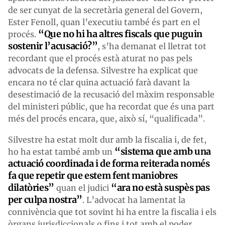
de ser cunyat de la secretària general del Govern,
Ester Fenoll, quan l’executiu també és part en el
“Que no hi ha altres fiscals que puguin
procés.
sostenir l’acusació?”
, s’ha demanat el lletrat tot
recordant que el procés està aturat no pas pels
advocats de la defensa. Silvestre ha explicat que
encara no té clar quina actuació farà davant la
desestimació de la recusació del màxim responsable
del ministeri públic, que ha recordat que és una part
més del procés encara, que, això sí, “qualificada”.
Silvestre ha estat molt dur amb la fiscalia i, de fet,
“sistema que amb una
ho ha estat també amb un
actuació coordinada i de forma reiterada només
fa que repetir que estem fent maniobres
dilatòries”
“ara no està suspès pas
quan el judici
per culpa nostra”
. L’advocat ha lamentat la
connivència que tot sovint hi ha entre la fiscalia i els
òrgans jurisdiccionals o fins i tot amb el poder