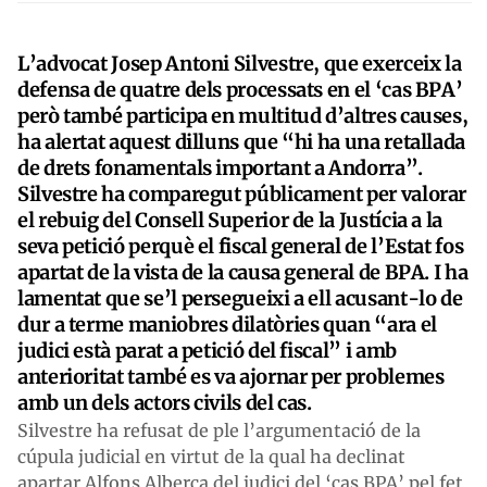
L’advocat Josep Antoni Silvestre, que exerceix la
defensa de quatre dels processats en el ‘cas BPA’
però també participa en multitud d’altres causes,
ha alertat aquest dilluns que “hi ha una retallada
de drets fonamentals important a Andorra”.
Silvestre ha comparegut públicament per valorar
el rebuig del Consell Superior de la Justícia a la
seva petició perquè el fiscal general de l’Estat fos
apartat de la vista de la causa general de BPA. I ha
lamentat que se’l persegueixi a ell acusant-lo de
dur a terme maniobres dilatòries quan “ara el
judici està parat a petició del fiscal” i amb
anterioritat també es va ajornar per problemes
amb un dels actors civils del cas.
Silvestre ha refusat de ple l’argumentació de la
cúpula judicial en virtut de la qual ha declinat
apartar Alfons Alberca del judici del ‘cas BPA’ pel fet