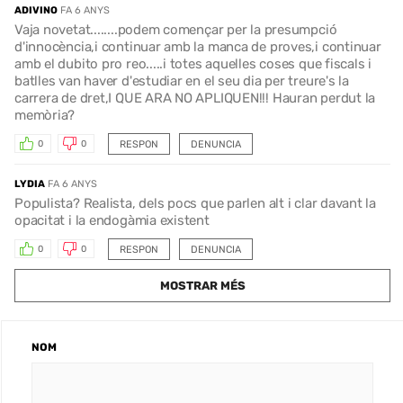
ADIVINO
FA 6 ANYS
Vaja novetat........podem començar per la presumpció
d'innocència,i continuar amb la manca de proves,i continuar
amb el dubito pro reo.....i totes aquelles coses que fiscals i
batlles van haver d'estudiar en el seu dia per treure's la
carrera de dret,I QUE ARA NO APLIQUEN!!! Hauran perdut la
memòria?
RESPON
DENUNCIA
0
0
LYDIA
FA 6 ANYS
Populista? Realista, dels pocs que parlen alt i clar davant la
opacitat i la endogàmia existent
RESPON
DENUNCIA
0
0
MOSTRAR MÉS
NOM