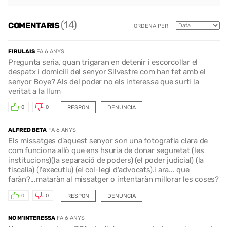
(14)
COMENTARIS
ORDENA PER
FIRULAIS
FA 6 ANYS
Pregunta seria, quan trigaran en detenir i escorcollar el
despatx i domicili del senyor Silvestre com han fet amb el
senyor Boye? Als del poder no els interessa que surti la
veritat a la llum
RESPON
DENUNCIA
0
0
ALFRED BETA
FA 6 ANYS
Els missatges d'aquest senyor son una fotografia clara de
com funciona allò que ens hsuria de donar seguretat (les
institucions)(la separació de poders) (el poder judicial) (la
fiscalia) (l'executiu) (el col-legi d'advocats).i ara... que
faràn?...mataràn al missatger o intentaràn millorar les coses?
RESPON
DENUNCIA
0
0
NO M'INTERESSA
FA 6 ANYS