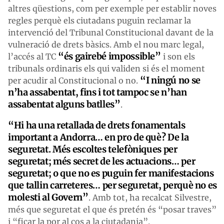
altres qüestions, com per exemple per establir noves
regles perquè els ciutadans puguin reclamar la
intervenció del Tribunal Constitucional davant de la
vulneració de drets bàsics. Amb el nou marc legal,
“és gairebé impossible”
l’accés al TC
i son els
tribunals ordinaris els qui validen si és el moment
“I ningú no se
per acudir al Constitucional o no.
n’ha assabentat, fins i tot tampoc se n’han
assabentat alguns batlles”
.
“Hi ha una retallada de drets fonamentals
important a Andorra… en pro de què? De la
seguretat. Més escoltes telefòniques per
seguretat; més secret de les actuacions… per
seguretat; o que no es puguin fer manifestacions
que tallin carreteres… per seguretat, perquè no es
molesti al Govern”
. Amb tot, ha recalcat Silvestre,
més que seguretat el que és pretén és “posar traves”
i “ficar la por al cos a la ciutadania”.