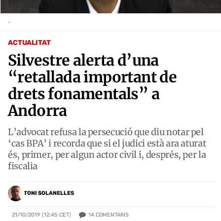
-
ACTUALITAT
Silvestre alerta d’una
“retallada important de
drets fonamentals” a
Andorra
L’advocat refusa la persecució que diu notar pel
‘cas BPA’ i recorda que si el judici està ara aturat
és, primer, per algun actor civil i, després, per la
fiscalia
TONI SOLANELLES
14
COMENTARIS
21/10/2019 (12:45 CET)