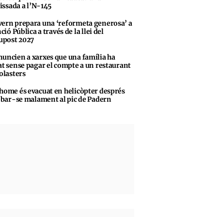
vissada a l’N-145
ern prepara una ‘reformeta generosa’ a
ció Pública a través de la llei del
upost 2027
uncien a xarxes que una família ha
t sense pagar el compte a un restaurant
olasters
home és evacuat en helicòpter després
obar-se malament al pic de Padern