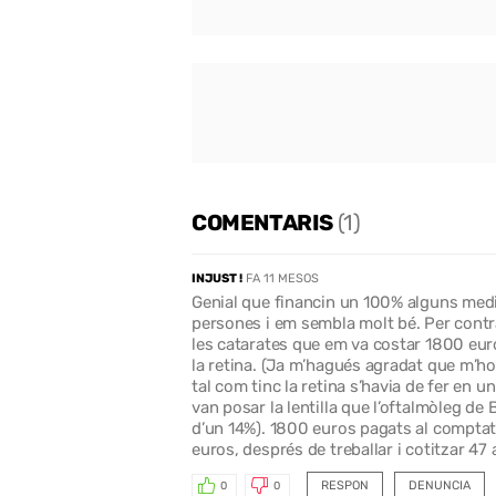
COMENTARIS
(1)
INJUST !
FA 11 MESOS
Genial que financin un 100% alguns med
persones i em sembla molt bé. Per contra
les catarates que em va costar 1800 eur
la retina. (Ja m’hagués agradat que m’ho
tal com tinc la retina s’havia de fer en 
van posar la lentilla que l’oftalmòleg de
d’un 14%). 1800 euros pagats al compta
euros, després de treballar i cotitzar 4
RESPON
DENUNCIA
0
0