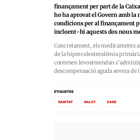
finançament per part de la Caix
ho ha aprovat el Govern amb la 
condicions per al finançament p
incloent-hi aquests dos nous 
Concretament, els medicaments amb
de la hipercolesterolèmia primàri
contenen levosimendan s’administr
descompensació aguda severa de la
ETIQUETES
SANITAT
SALUT
CASS