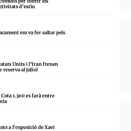
 comuns per cobrir els
ctivitats d’estiu
acament em va fer saltar pels
”
stats Units i l’Iran frenen
e reserva al juliol
l Cota 1.300 es farà entre
nta
nts a l’exposició de Xavi