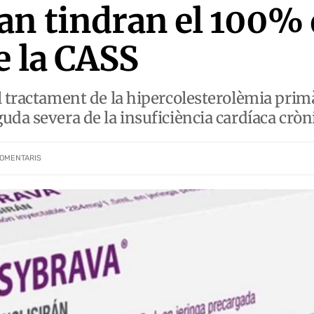
n tindran el 100% 
e la CASS
l tractament de la hipercolesterolèmia primà
uda severa de la insuficiència cardíaca cròn
OMENTARIS