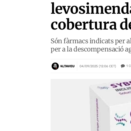
levosimenda
cobertura d
Són fàrmacs indicats per a
per a la descompensació ag
1
C
ALTAVEU
04/09/2025 (12:06 CET)