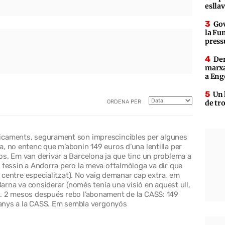
eslla
Gov
la Fun
press
Den
marxa
a Eng
Un 
ORDENA PER
de tr
icaments, segurament son imprescincibles per algunes
, no entenc que m’abonin 149 euros d’una lentilla per
os. Em van derivar a Barcelona ja que tinc un problema a
 fessin a Andorra pero la meva oftalmòloga va dir que
un centre especialitzat). No vaig demanar cap extra, em
 Barna va considerar (només tenía una visió en aquest ull,
t. 2 mesos después rebo l’abonament de la CASS: 149
7 anys a la CASS. Em sembla vergonyós