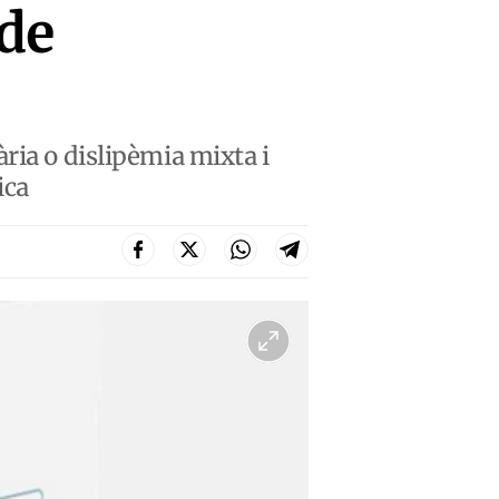
de
ria o dislipèmia mixta i
ica