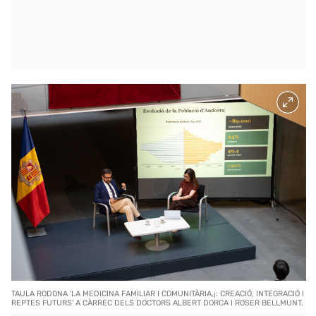
TAULA RODONA 'LA MEDICINA FAMILIAR I COMUNITÀRIA,¡: CREACIÓ, INTEGRACIÓ I
REPTES FUTURS' A CÀRREC DELS DOCTORS ALBERT DORCA I ROSER BELLMUNT.