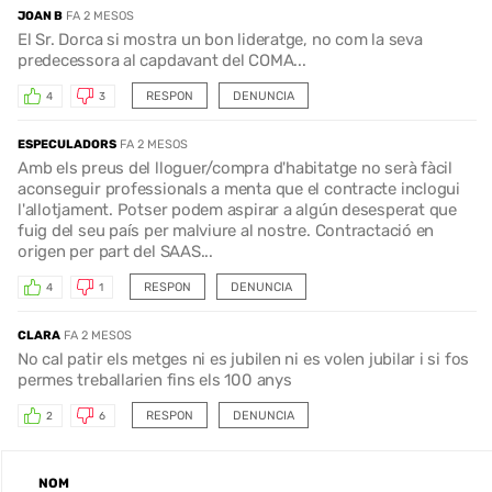
JOAN B
FA 2 MESOS
El Sr. Dorca si mostra un bon lideratge, no com la seva
predecessora al capdavant del COMA...
RESPON
DENUNCIA
4
3
ESPECULADORS
FA 2 MESOS
Amb els preus del lloguer/compra d'habitatge no serà fàcil
aconseguir professionals a menta que el contracte inclogui
l'allotjament. Potser podem aspirar a algún desesperat que
fuig del seu país per malviure al nostre. Contractació en
origen per part del SAAS...
RESPON
DENUNCIA
4
1
CLARA
FA 2 MESOS
No cal patir els metges ni es jubilen ni es volen jubilar i si fos
permes treballarien fins els 100 anys
RESPON
DENUNCIA
2
6
NOM