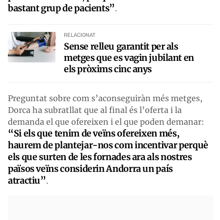
bastant grup de pacients”
.
RELACIONAT
Sense relleu garantit per als
metges que es vagin jubilant en
els pròxims cinc anys
Preguntat sobre com s’aconseguiràn més metges,
Dorca ha subratllat que al final és l’oferta i la
demanda el que ofereixen i el que poden demanar:
“Si els que tenim de veïns ofereixen més,
haurem de plantejar-nos com incentivar perquè
els que surten de les fornades ara als nostres
països veïns considerin Andorra un país
atractiu”
.