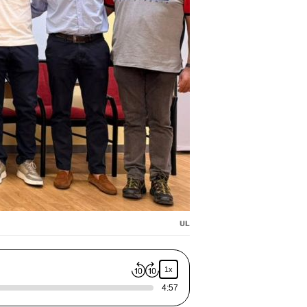
UL
1x
4:57