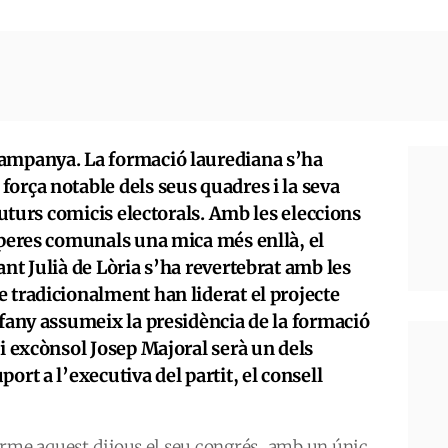
campanya. La formació laurediana s’ha
orça notable dels seus quadres i la seva
 futurs comicis electorals. Amb les eleccions
operes comunals una mica més enllà, el
ant Julià de Lòria s’ha revertebrat amb les
 tradicionalment han liderat el projecte
rfany assumeix la presidència de la formació
 i excònsol Josep Majoral serà un dels
ort a l’executiva del partit, el consell
erme aquest dijous el seu congrés, amb un únic