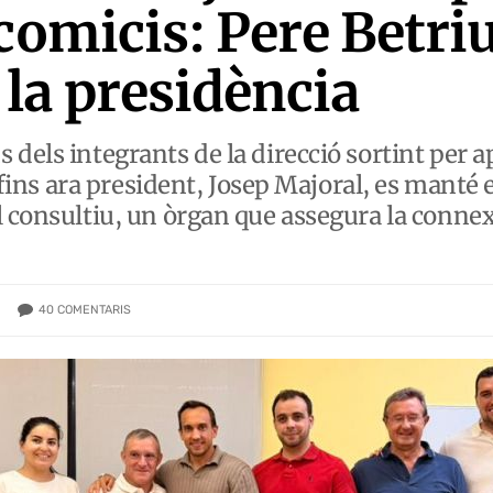
comicis: Pere Betri
la presidència
dels integrants de la direcció sortint per a
l fins ara president, Josep Majoral, es manté 
l consultiu, un òrgan que assegura la connex
40
COMENTARIS