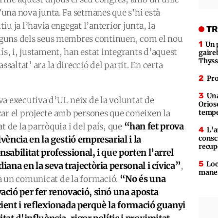
d’una nova junta. Fa setmanes que s’hi està
tiu ja l’havia engegat l’anterior junta, la
TR
 alguns dels seus membres continuen, com el nou
Un 
ís, i, justament, han estat integrants d’aquest
gaire
Thys
ssaltat’ ara la direcció del partit. En certa
Pro
Una
va executiva d’UL neix de la voluntat de
Orioso
çar el projecte amb persones que coneixen la
tempe
“han fet prova
at de la parròquia i del país, que
L’a
lvència en la gestió empresarial i la
consc
recup
nsabilitat professional, i que porten l’arrel
Loc
diana en la seva trajectòria personal i cívica”
,
maner
“No és una
a un comunicat de la formació.
ació per fer renovació, sinó una aposta
ient i reflexionada perquè la formació guanyi