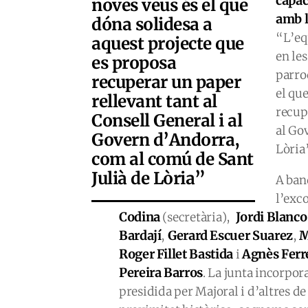
capac
noves veus és el que
amb l
dóna solidesa a
“L’eq
aquest projecte que
en les
es proposa
parroq
recuperar un paper
el qu
rellevant tant al
recup
Consell General i al
al Go
Govern d’Andorra,
Lòria
com al comú de Sant
Julià de Lòria”
A ban
l’exc
Codina
Jordi Blanc
(secretària),
Bardají
Gerard Escuer Suarez
M
,
,
Roger Fillet Bastida
Agnès Ferr
i
Pereira Barros
. La junta incorpor
presidida per Majoral i d’altres de