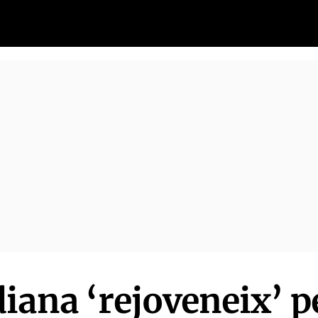
iana ‘rejoveneix’ p