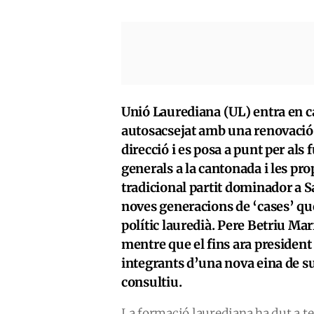
Unió Laurediana (UL) entra en 
autosacsejat amb una renovació f
direcció i es posa a punt per als
generals a la cantonada i les pr
tradicional partit dominador a S
noves generacions de ‘cases’ que
polític lauredià. Pere Betriu Ma
mentre que el fins ara president
integrants d’una nova eina de sup
consultiu.
La formació laurediana ha dut a t