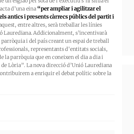
e un esglaó per sota de l’executiu s’hi situa el
“per ampliar i agilitzar el
racta d’una eina
ls antics i presents càrrecs públics del partit i
aquest, entre altres, serà treballar les línies
ó Laurediana. Addicionalment, s’incentivarà
 parròquia i del país creant un espai de treball
ofessionals, representants d'entitats socials,
de la parròquia que en coneixen el dia a dia i
ià de Lòria”. La nova direcció d’Unió Laurediana
ontribuirem a enriquir el debat polític sobre la