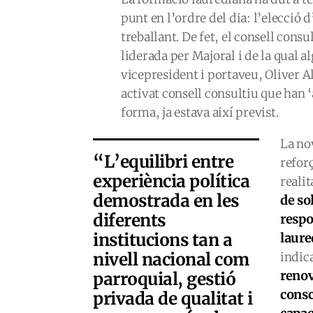
punt en l’ordre del dia: l’elecció 
treballant. De fet, el consell consul
liderada per Majoral i de la qual
vicepresident i portaveu, Oliver Al
activat consell consultiu que han ‘a
forma, ja estava així previst.
La no
“L’equilibri entre
refor
experiència política
realit
demostrada en les
de so
diferents
respo
institucions tan a
laure
nivell nacional com
indic
renov
parroquial, gestió
consc
privada de qualitat i