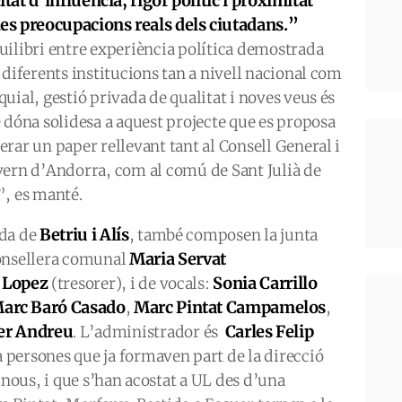
itat d'influència, rigor polític i proximitat
es preocupacions reals dels ciutadans.”
uilibri entre experiència política demostrada
 diferents institucions tan a nivell nacional com
uial, gestió privada de qualitat i noves veus és
e dóna solidesa a aquest projecte que es proposa
erar un paper rellevant tant al Consell General i
vern d’Andorra, com al comú de Sant Julià de
”, es manté.
Betriu i Alís
da de
, també composen la junta
Maria Servat
onsellera comunal
o Lopez
Sonia Carrillo
(tresorer), i de vocals:
arc Baró Casado
Marc Pintat Campamelos
,
,
er Andreu
Carles Felip
. L’administrador és
a persones que ja formaven part de la direcció
 nous, i que s’han acostat a UL des d’una