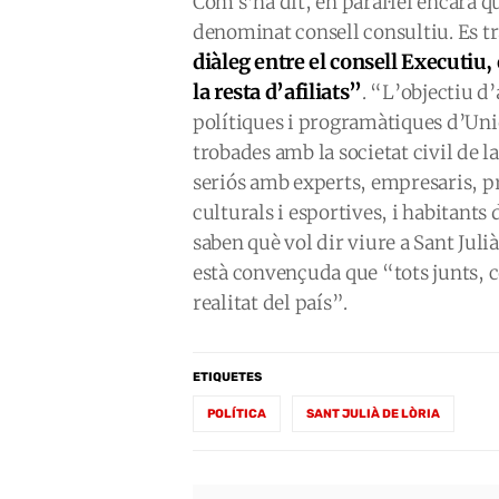
Com s’ha dit, en paral·lel encara qu
denominat consell consultiu. Es t
diàleg entre el consell Executiu, e
la resta d’afiliats”
. “L’objectiu d’
polítiques i programàtiques d’Uni
trobades amb la societat civil de la
seriós amb experts, empresaris, pr
culturals i esportives, i habitants 
saben què vol dir viure a Sant Jul
està convençuda que “tots junts, c
realitat del país”.
ETIQUETES
POLÍTICA
SANT JULIÀ DE LÒRIA