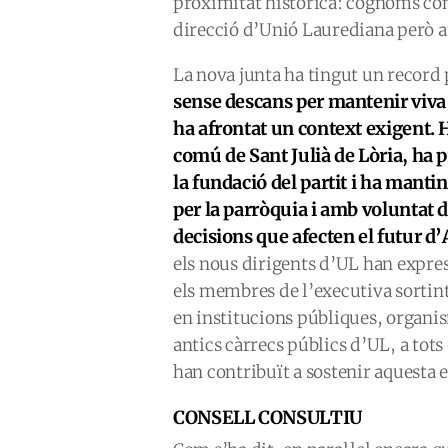
proximitat històrica: cognoms com
direcció d’Unió Laurediana però 
La nova junta ha tingut un record p
sense descans per mantenir viva 
ha afrontat un context exigent. H
comú de Sant Julià de Lòria, ha p
la fundació del partit i ha manti
per la parròquia i amb voluntat d
decisions que afecten el futur d
els nous dirigents d’UL han expre
els membres de l’executiva sortin
en institucions públiques, organis
antics càrrecs públics d’UL, a tots 
han contribuït a sostenir aquesta 
CONSELL CONSULTIU