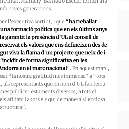
 Pintat, Marfany, Bastida o Escuer tornen a la
amb noves generacions.
“ha treballat
er l’executiva sortint, i que
una formació política que en els últims anys
a garantit la presència d’UL al consell de
reservat els valors que ens defineixen des de
ngut viva la flama d'un projecte que neix de i
’incidir de forma significativa en les
’Andorra en el marc nacional
”. En aquest marc,
ssat “la nostra gratitud més immensa” a “tots
t, als representants que en nom d'UL fan feina
mes públics i estaments diversos, a tots el
els afiliats i a tots els qui de manera silenciosa
estructura”.