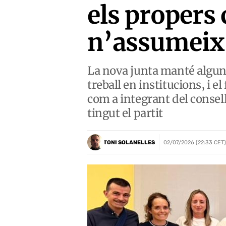
els propers 
n’assumeix 
La nova junta manté alguns 
treball en institucions, i e
com a integrant del consel
tingut el partit
TONI SOLANELLES
02/07/2026 (22:33 CET)