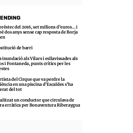
ENDING
préstec del 2016, set milions d’euros… i
bé dos anys sense cap resposta de Borja
sen
stitució de barri
 inundació als Vilars i esllavissades als
s i Fontaneda, punts crítics per les
stes
rtista del Cirque que va perdre la
iència en una piscina d’Escaldes s’ha
erat del tot
alitzat un conductor que circulava de
a erràtica per Bonaventura Riberaygua