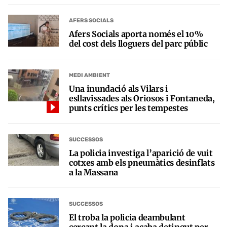
AFERS SOCIALS
Afers Socials aporta només el 10%
del cost dels lloguers del parc públic
MEDI AMBIENT
Una inundació als Vilars i
esllavissades als Oriosos i Fontaneda,
punts crítics per les tempestes
SUCCESSOS
La policia investiga l’aparició de vuit
cotxes amb els pneumàtics desinflats
a la Massana
SUCCESSOS
El troba la policia deambulant
cercant la dona i acaba detingut per