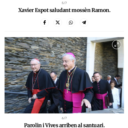
5
/7
Xavier Espot saludant mossèn Ramon.
6
/7
Parolin i Vives arriben al santuari.