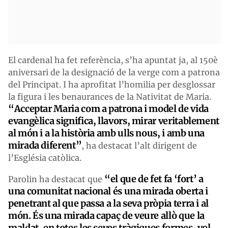
El cardenal ha fet referència, s’ha apuntat ja, al 150è
aniversari de la designació de la verge com a patrona
del Principat. I ha aprofitat l’homilia per desglossar
la figura i les benaurances de la Nativitat de Maria.
“Acceptar Maria com a patrona i model de vida
evangèlica significa, llavors, mirar veritablement
al món i a la història amb ulls nous, i amb una
mirada diferent”
, ha destacat l’alt dirigent de
l’Església catòlica.
“el que de fet fa ‘fort’ a
Parolin ha destacat que
una comunitat nacional és una mirada oberta i
penetrant al que passa a la seva pròpia terra i al
món. És una mirada capaç de veure allò que la
maldat, en totes les seves tràgiques formes, vol