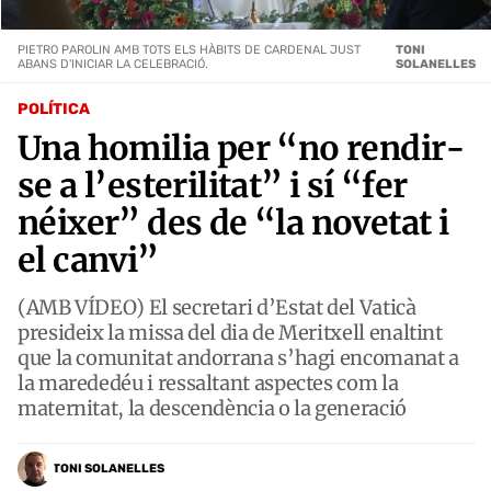
PIETRO PAROLIN AMB TOTS ELS HÀBITS DE CARDENAL JUST
TONI
ABANS D'INICIAR LA CELEBRACIÓ.
SOLANELLES
POLÍTICA
Una homilia per “no rendir-
se a l’esterilitat” i sí “fer
néixer” des de “la novetat i
el canvi”
(AMB VÍDEO) El secretari d’Estat del Vaticà
presideix la missa del dia de Meritxell enaltint
que la comunitat andorrana s’hagi encomanat a
la marededéu i ressaltant aspectes com la
maternitat, la descendència o la generació
TONI SOLANELLES