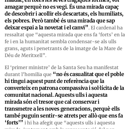
amagar perquè no es vegi. És una mirada capaç
de descobrir i acollir els descartats, els humiliats,
els pobres. Però també és una mirada que sap
deixar espai a la novetat i el canvi”
. El cardenal ha
ressaltat que “aquesta mirada que ens fa ‘forts’ en la
fe i en la humanitat sembla condensar-se als ulls
grans, aguts i penetrants de la imatge de la Mare de
Déu de Meritxell”.
El ‘primer ministre’ de la Santa Seu ha manifestat
“no és casualitat que el poble
durant l’homilia que
hi tingui aquest punt de referència que la
converteix en patrona compassiva i sol·lícita de la
comunitat nacional. Aquests ulls i aquesta
mirada són el tresor que cal conservar i
transmetre a les noves generacions, perquè ells
també puguin sentir-se atrets per allò que ens fa
‘forts’”
i hi ha afegit que “aquests ulls i aquesta