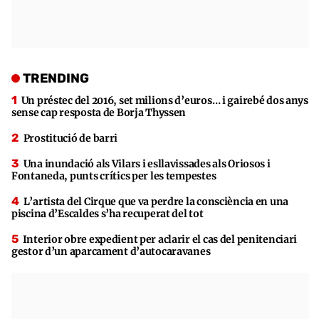
TRENDING
Un préstec del 2016, set milions d’euros… i gairebé dos anys
sense cap resposta de Borja Thyssen
Prostitució de barri
Una inundació als Vilars i esllavissades als Oriosos i
Fontaneda, punts crítics per les tempestes
L’artista del Cirque que va perdre la consciència en una
piscina d’Escaldes s’ha recuperat del tot
Interior obre expedient per aclarir el cas del penitenciari
gestor d’un aparcament d’autocaravanes