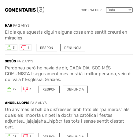
(3)
COMENTARIS
ORDENA PER
HAH
FA 2 ANYS
El dia que aquests diguin alguna cosa amb sentit creuré en
miracles.
RESPON
DENUNCIA
3
1
JESÚS
FA 2 ANYS
Perdoneu però ho havia de dir, CADA DIA, SOC MÉS
COMUNISTA I segurament més cristià i millor persona, veient
qui va a l' Església. Gràcies.
RESPON
DENUNCIA
22
3
ÀNGEL LLOPIS
FA 2 ANYS
Un any més el ball de disfresses amb tots els "palmeros" als
quals els importa un pet la doctrina catòlica i festes
adjuntes...jajajajaha...hipòcrites tots i sense sentit d'estat
cert.
RESPON
DENUNCIA
28
2