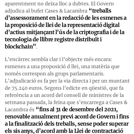
aparentment no deixa lloc a dubtes. El Govern
“treballs
adjudica al bufet Cases & Lacambra
d’assessorament en la redacció de les esmenes a
la proposició de llei de la representació digital
d’actius mitjançant l’ús de la criptografia i de la
tecnologia de llibre registre distribuït i
blockchain”
.
L’encàrrec sembla clar i l’objecte més encara:
esmenes a una proposició d llei, una matèria que
només correspon als grups parlamentaris.
L’adjudicació es fa per la via directa i per un muntant
de 75.240 euros. Segons l’edicte en qüestió, que fa
referència a un acord del consell de ministres de la
setmana passada, la feina que s’encarrega a Cases &
“fins al 31 de desembre del 2021,
Lacambra és
renovable anualment previ acord de Govern i fins
a la finalització dels treballs, sense poder superar
els sis anys, d’acord amb la Llei de contractació