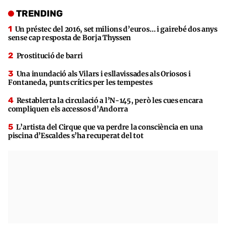
TRENDING
Un préstec del 2016, set milions d’euros… i gairebé dos anys
sense cap resposta de Borja Thyssen
Prostitució de barri
Una inundació als Vilars i esllavissades als Oriosos i
Fontaneda, punts crítics per les tempestes
Restablerta la circulació a l’N-145, però les cues encara
compliquen els accessos d’Andorra
L’artista del Cirque que va perdre la consciència en una
piscina d’Escaldes s’ha recuperat del tot