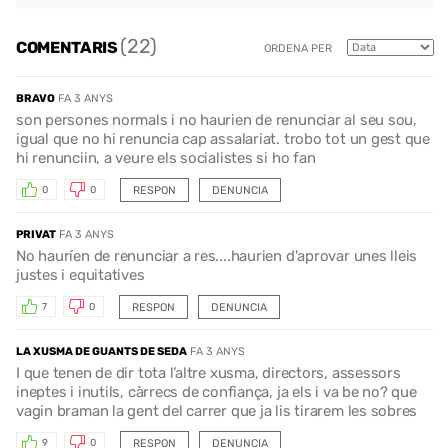
(22)
COMENTARIS
ORDENA PER
BRAVO
FA 3 ANYS
son persones normals i no haurien de renunciar al seu sou,
igual que no hi renuncia cap assalariat. trobo tot un gest que
hi renunciin, a veure els socialistes si ho fan
RESPON
DENUNCIA
0
0
PRIVAT
FA 3 ANYS
No hauríen de renunciar a res....haurien d'aprovar unes lleis
justes i equitatives
RESPON
DENUNCIA
7
0
LA XUSMA DE GUANTS DE SEDA
FA 3 ANYS
I que tenen de dir tota l’altre xusma, directors, assessors
ineptes i inutils, càrrecs de confiança, ja els i va be no? que
vagin braman la gent del carrer que ja lis tirarem les sobres
RESPON
DENUNCIA
9
0