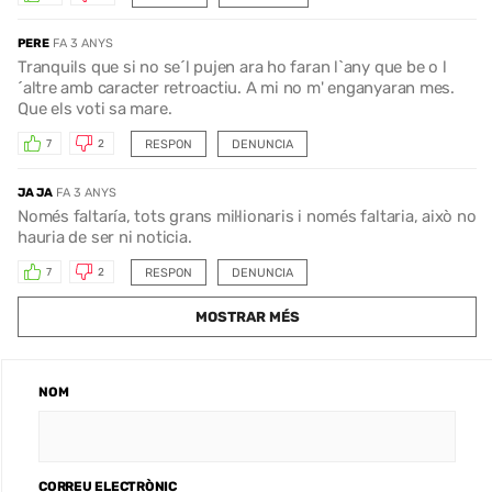
PERE
FA 3 ANYS
Tranquils que si no se´l pujen ara ho faran l`any que be o l
´altre amb caracter retroactiu. A mi no m' enganyaran mes.
Que els voti sa mare.
RESPON
DENUNCIA
7
2
JA JA
FA 3 ANYS
Només faltaría, tots grans mil·lionaris i només faltaria, això no
hauria de ser ni noticia.
RESPON
DENUNCIA
7
2
MOSTRAR MÉS
NOM
CORREU ELECTRÒNIC