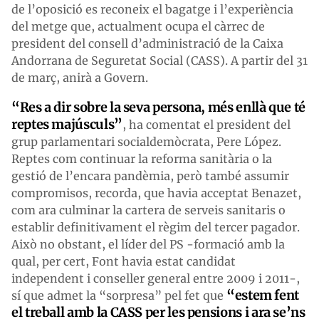
de l’oposició es reconeix el bagatge i l’experiència
del metge que, actualment ocupa el càrrec de
president del consell d’administració de la Caixa
Andorrana de Seguretat Social (CASS). A partir del 31
de març, anirà a Govern.
“Res a dir sobre la seva persona, més enllà que té
reptes majúsculs”
, ha comentat el president del
grup parlamentari socialdemòcrata, Pere López.
Reptes com continuar la reforma sanitària o la
gestió de l’encara pandèmia, però també assumir
compromisos, recorda, que havia acceptat Benazet,
com ara culminar la cartera de serveis sanitaris o
establir definitivament el règim del tercer pagador.
Això no obstant, el líder del PS -formació amb la
qual, per cert, Font havia estat candidat
independent i conseller general entre 2009 i 2011-,
“estem fent
sí que admet la “sorpresa” pel fet que
el treball amb la CASS per les pensions i ara se’ns