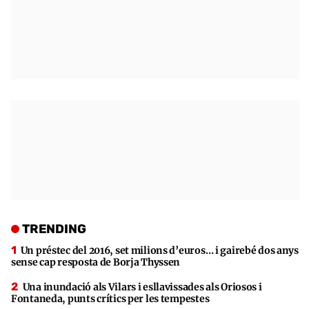
TRENDING
Un préstec del 2016, set milions d’euros… i gairebé dos anys
sense cap resposta de Borja Thyssen
Una inundació als Vilars i esllavissades als Oriosos i
Fontaneda, punts crítics per les tempestes