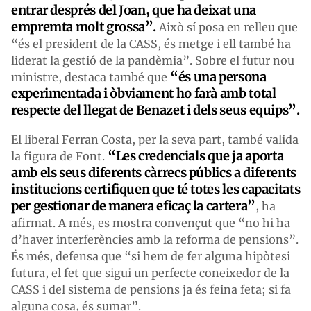
entrar després del Joan, que ha deixat una
empremta molt grossa”.
Això sí posa en relleu que
“és el president de la CASS, és metge i ell també ha
liderat la gestió de la pandèmia”. Sobre el futur nou
“és una persona
ministre, destaca també que
experimentada i òbviament ho farà amb total
respecte del llegat de Benazet i dels seus equips”.
El liberal Ferran Costa, per la seva part, també valida
“Les credencials que ja aporta
la figura de Font.
amb els seus diferents càrrecs públics a diferents
institucions certifiquen que té totes les capacitats
per gestionar de manera eficaç la cartera”
, ha
afirmat. A més, es mostra convençut que “no hi ha
d’haver interferències amb la reforma de pensions”.
És més, defensa que “si hem de fer alguna hipòtesi
futura, el fet que sigui un perfecte coneixedor de la
CASS i del sistema de pensions ja és feina feta; si fa
alguna cosa, és sumar”.