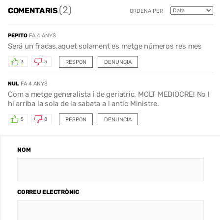
(2)
COMENTARIS
ORDENA PER
PEPITO
FA 4 ANYS
Será un fracas,aquet solament es metge números res mes
RESPON
DENUNCIA
3
5
NUL
FA 4 ANYS
Com a metge generalista i de geriatric. MOLT MEDIOCRE! No l
hi arriba la sola de la sabata a l antic Ministre.
RESPON
DENUNCIA
5
8
NOM
CORREU ELECTRÒNIC