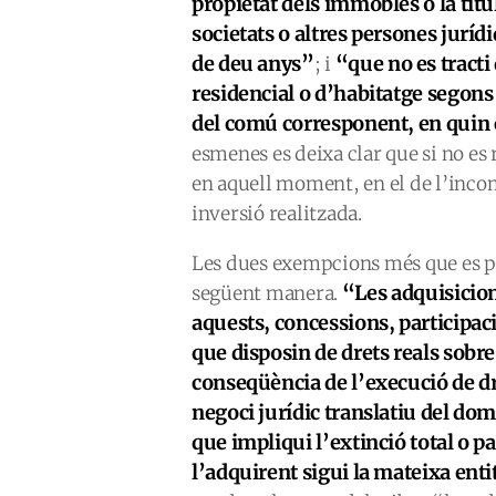
propietat dels immobles o la titul
societats o altres persones jur
de deu anys”
“que no es tracti
; i
residencial o d’habitatge segons 
del comú corresponent, en quin 
esmenes es deixa clar que si no es
en aquell moment, en el de l’inco
inversió realitzada.
Les dues exempcions més que es p
“Les adquisicion
següent manera.
aquests, concessions, participaci
que disposin de drets reals sob
conseqüència de l’execució de dre
negoci jurídic translatiu del dom
que impliqui l’extinció total o 
l’adquirent sigui la mateixa ent