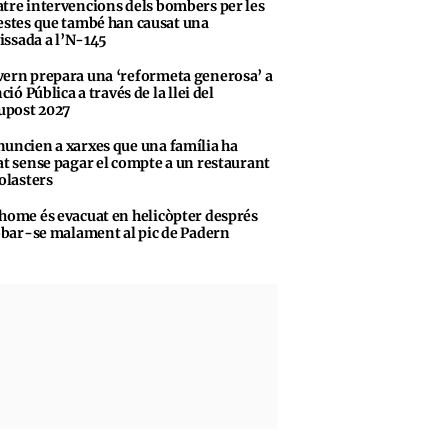
tre intervencions dels bombers per les
stes que també han causat una
vissada a l’N-145
ern prepara una ‘reformeta generosa’ a
ció Pública a través de la llei del
upost 2027
uncien a xarxes que una família ha
t sense pagar el compte a un restaurant
olasters
home és evacuat en helicòpter després
obar-se malament al pic de Padern