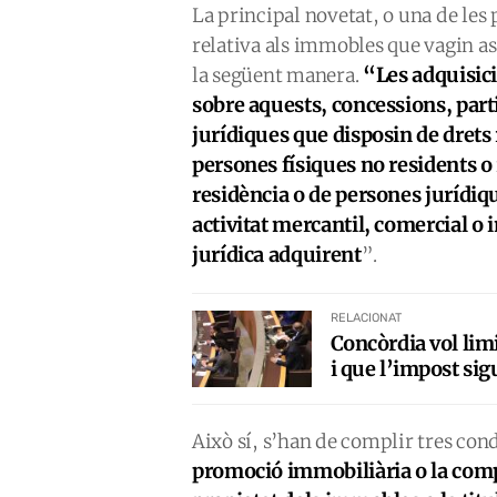
La principal novetat, o una de les
relativa als immobles que vagin as
“Les adquisici
la següent manera.
sobre aquests, concessions, parti
jurídiques que disposin de drets
persones físiques no residents o
residència o de persones jurídi
activitat mercantil, comercial o i
jurídica adquirent
”.
RELACIONAT
Concòrdia vol lim
i que l’impost sig
Això sí, s’han de complir tres con
promoció immobiliària o la co