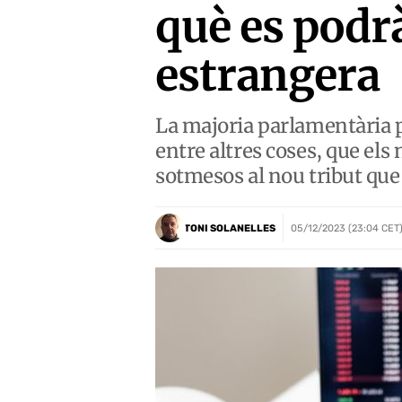
què es podrà
estrangera
La majoria parlamentària p
entre altres coses, que els
sotmesos al nou tribut que
TONI SOLANELLES
05/12/2023 (23:04 CET