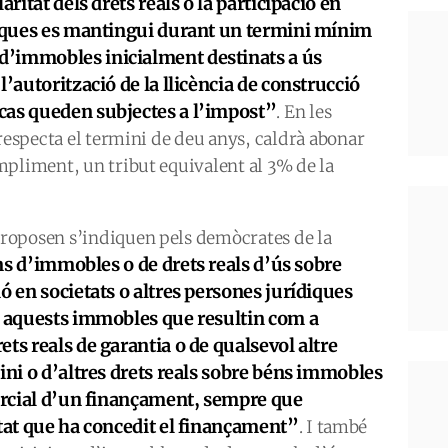
aritat dels drets reals o la participació en
ídiques es mantingui durant un termini mínim
 d’immobles inicialment destinats a ús
l’autorització de la llicència de construcció
cas queden subjectes a l’impost”
. En les
 respecta el termini de deu anys, caldrà abonar
mpliment, un tribut equivalent al 3% de la
roposen s’indiquen pels demòcrates de la
s d’immobles o de drets reals d’ús sobre
ó en societats o altres persones jurídiques
re aquests immobles que resultin com a
ts reals de garantia o de qualsevol altre
ini o d’altres drets reals sobre béns immobles
parcial d’un finançament, sempre que
itat que ha concedit el finançament”
. I també