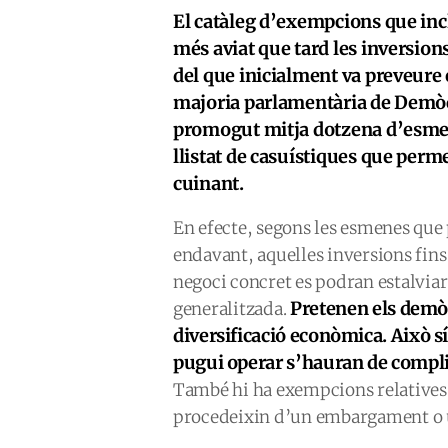
El catàleg d’exempcions que incl
més aviat que tard les inversion
del que inicialment va preveure e
majoria parlamentària de Demò
promogut mitja dotzena d’esmene
llistat de casuístiques que perme
cuinant.
En efecte, segons les esmenes que 
endavant, aquelles inversions fins
negoci concret es podran estalviar
Pretenen els demòc
generalitzada.
diversificació econòmica. Això s
pugui operar s’hauran de compli
També hi ha exempcions relatives 
procedeixin d’un embargament o 