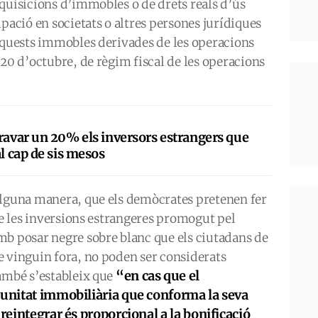
quisicions d’immobles o de drets reals d’ús
pació en societats o altres persones jurídiques
 aquests immobles derivades de les operacions
 20 d’octubre, de règim fiscal de les operacions
gravar un 20% els inversors estrangers que
al cap de sis mesos
alguna manera, que els demòcrates pretenen fer
bre les inversions estrangeres promogut pel
mb posar negre sobre blanc que els ciutadans de
e vinguin fora, no poden ser considerats
“en cas que el
També s’estableix que
 unitat immobiliària que conforma la seva
 reintegrar és proporcional a la bonificació