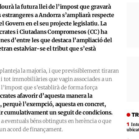
ourà la futura llei de l’impost que gravarà
s estrangeres a Andorra s’ampliarà respecte
l Govern en el seu projecte legislatiu. La
crates i Ciutadans Compromesos (CC) ha
s d’entre les que destaca l’ampliació del
tran estalviar-se el tribut que s’està
planteja la majoria, i que previsiblement tiraran
 i tot immobiliàries que vagin associades a un
 l’impost que s’establirà de forma força
rates afavorir d’aquesta manera la
í, perquè l’exempció, aquesta en concret,
r cumulativament un seguit de condicions.
TR
a eventuals béns obtinguts en herència o que
Int
un acord de finançament.
ubica