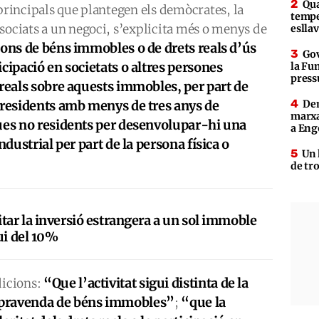
Qua
 principals que plantegen els demòcrates, la
tempe
sociats a un negoci, s’explicita més o menys de
eslla
ons de béns immobles o de drets reals d’ús
Gov
cipació en societats o altres persones
la Fun
press
 reals sobre aquests immobles, per part de
 residents amb menys de tres anys de
Den
marxa
ques no residents per desenvolupar-hi una
a Eng
ndustrial per part de la persona física o
Un 
de tr
itar la inversió estrangera a un sol immoble
ui del 10%
“Que l’activitat sigui distinta de la
dicions:
mpravenda de béns immobles”
“que la
;