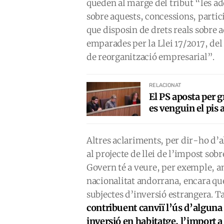
queden al marge del tribut “les ad
sobre aquests, concessions, partici
que disposin de drets reals sobre
emparades per la Llei 17/2017, del
de reorganització empresarial”.
RELACIONAT
El PS aposta per 
es venguin el pis 
Altres aclariments, per dir-ho d’
al projecte de llei de l’impost so
Govern té a veure, per exemple, a
nacionalitat andorrana, encara qu
subjectes d’inversió estrangera. 
contribuent canviï l’ús d’alguna
inversió en habitatge, l’import a