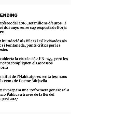
ENDING
préstec del 2016, set milions d’euros… i
bé dos anys sense cap resposta de Borja
sen
 inundació als Vilars i esllavissades als
s i Fontaneda, punts crítics per les
stes
tablerta la circulació a l’N-145, però les
encara compliquen els accessos
dorra
nstitut de l’Habitatge es renta les mans
ls veïns de Doctor Mitjavila
ern prepara una ‘reformeta generosa’ a
ció Pública a través de la llei del
upost 2027