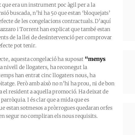
t que era un instrument poc àgil per a la
nsió buscada, n’hi ha 50 que estan ‘bloquejats’
efecte de les congelacions contractuals. D’aquí
azzaro i Torrent han explicat que també estan
nts de la llei de desintervenció per comprovar
fecte pot tenir.
“menys
ecte, aquesta congelació ha suposat
a nivell de llogaters, ha reconegut la
 temps han entrat cinc llogaters nous, ha
tatge. Però amb això no n’hi ha prou, ni de bon
ara el resident a aquella promoció. Ha deixat de
 parròquia. I és clar que a mida que es
que estan sotmesos a pròrrogues quedaran orfes
ben segur no compliran els nous requisits.