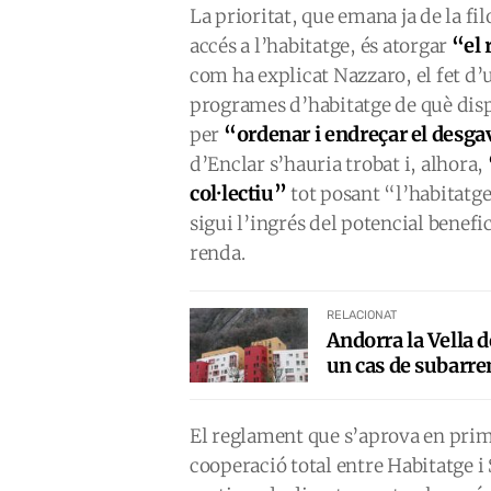
La prioritat, que emana ja de la fi
“el 
accés a l’habitatge, és atorgar
com ha explicat Nazzaro, el fet d’u
programes d’habitatge de què dispo
“ordenar i endreçar el desga
per
d’Enclar s’hauria trobat i, alhora,
col·lectiu”
tot posant “l’habitatge 
sigui l’ingrés del potencial benefic
renda.
RELACIONAT
Andorra la Vella d
un cas de subarr
El reglament que s’aprova en prime
cooperació total entre Habitatge i 