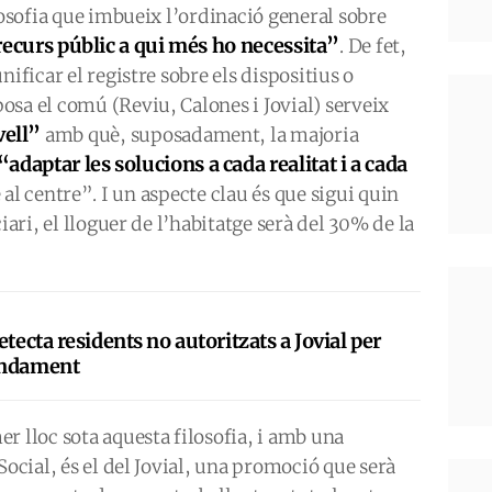
losofia que imbueix l’ordinació general sobre
recurs públic a qui més ho necessita”
. De fet,
nificar el registre sobre els dispositius o
sa el comú (Reviu, Calones i Jovial) serveix
vell”
amb què, suposadament, la majoria
“adaptar les solucions a cada realitat i a cada
al centre”. I un aspecte clau és que sigui quin
iari, el lloguer de l’habitatge serà del 30% de la
etecta residents no autoritzats a Jovial per
endament
r lloc sota aquesta filosofia, i amb una
Social, és el del Jovial, una promoció que serà