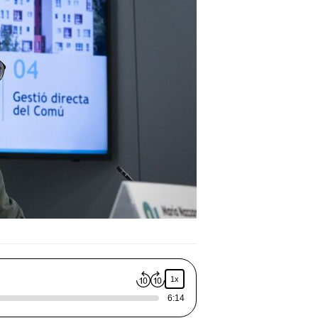
1x
6:14