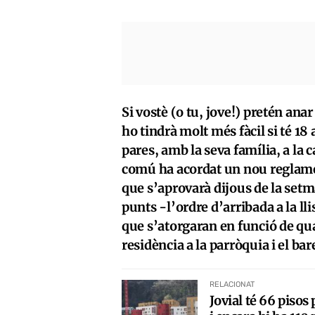
Si vostè (o tu, jove!) pretén anar 
ho tindrà molt més fàcil si té 18 
pares, amb la seva família, a la ca
comú ha acordat un nou reglament
que s’aprovarà dijous de la setm
punts -l’ordre d’arribada a la lli
que s’atorgaran en funció de quat
residència a la parròquia i el b
RELACIONAT
Jovial té 66 pisos