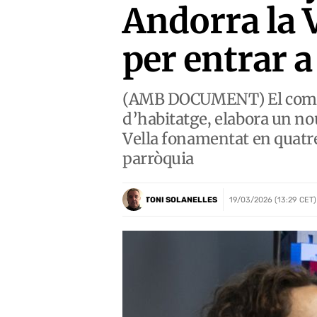
Andorra la 
per entrar a
(AMB DOCUMENT) El comú, q
d’habitatge, elabora un nou
Vella fonamentat en quatre 
parròquia
TONI SOLANELLES
19/03/2026 (13:29 CET)