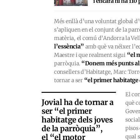
i encara hi ha 110
Més enllà d’una voluntat global d’u
s’apliquen en el conjunt de la parr
matèria, el comú d’Andorra la Vella
l’essència”
amb què va néixer l’ed
“el 
Maestre i que realment sigui
“Donem més punts al m
parròquia.
consellers d’Habitatge, Marc Torre
“el primer habitatge 
tornar a ser
El co
Jovial ha de tornar a
què co
ser “el primer
Gover
habitatge dels joves
social
de la parròquia”,
pisos 
el “el motor
qual s