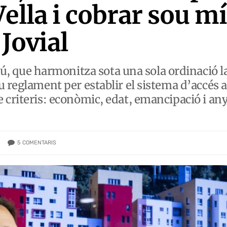
Vella i cobrar sou m
 Jovial
ue harmonitza sota una sola ordinació la 
 reglament per establir el sistema d’accés a 
criteris: econòmic, edat, emancipació i anys
5
COMENTARIS