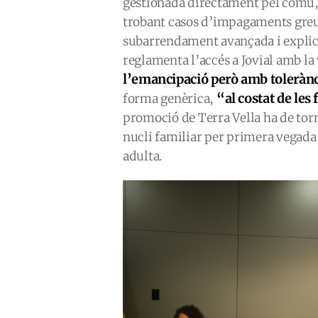
gestionada directament pel comú, q
trobant casos d’impagaments greus
subarrendament avançada i explic
reglamenta l’accés a Jovial amb la
l’emancipació però amb toleràn
“al costat de les
forma genèrica,
promoció de Terra Vella ha de torna
nucli familiar per primera vegada 
adulta.