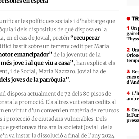
 persones en espera
TR
nificar les polítiques socials i d’habitatge que
Un 
òquia i dels dispositius de què disposa en la
gaire
“recuperar
, en el cas de Jovial, pretén
Thys
ifici bastit sobre un terreny cedit per Maria
Una
motor emancipador”
de la joventut de la
Orioso
tempe
és jove i al que viu a casa”
, han explicat els
nt, i de Social, Maria Nazzaro. Jovial ha de
Res
cues 
dels joves de la parròquia”
.
d’An
mú disposa actualment de 72 dels 80 pisos de
L’I
amb e
nsta la promoció. Els altres vuit estan cedits al
n en virtut d’un conveni en matèria de recursos
Gov
la Fun
s i protecció de ciutadans vulnerables. Dels
press
que gestionava fins ara la societat Jovial, de la
e’n va instar la dissolució a final de l’any 2024