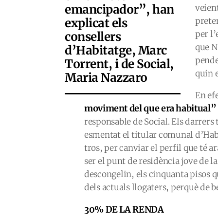
emancipador”, han
veien
explicat els
prete
per l’
consellers
que N
d’Habitatge, Marc
pende
Torrent, i de Social,
quin e
Maria Nazzaro
En ef
moviment del que era habitual”
responsable de Social. Els darrers
esmentat el titular comunal d’Habi
tros, per canviar el perfil que té 
ser el punt de residència jove de la
descongelin, els cinquanta pisos 
dels actuals llogaters, perquè de 
30% DE LA RENDA