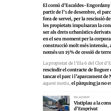
El comú d’Escaldes-Engordany h
partir de l’1 de desembre, el pa
fora de servei, per la rescissió d
les propietats impulsaran la cons
ser als drets urbanístics deriva
en el seu moment per la corpora
construcció molt més intensiu, a
només un 15% de cessió de terre
La propietat de l’illa 6 del Clot 
rescindir el contracte de llogue
tancar el parc i l’aparcament de
el pàrquing ja no e
aquest motiu,
RELACIONAT
Vistiplau a la cons
d’Emprivat