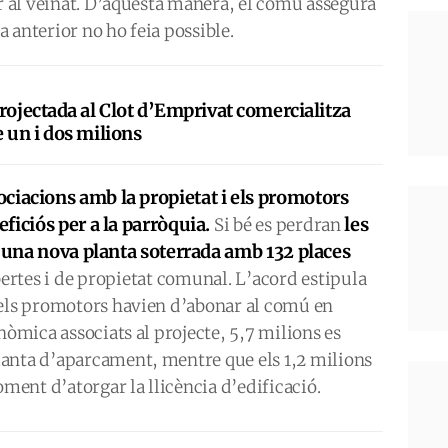
er al veïnat. D’aquesta manera, el comú assegura
 anterior no ho feia possible.
rojectada al Clot d’Emprivat comercialitza
 un i dos milions
ociacions amb la propietat i els promotors
ficiós per a la parròquia.
les
Si bé es perdran
d’una nova planta soterrada amb 132 places
bertes i de propietat comunal. L’acord estipula
 els promotors havien d’abonar al comú en
nòmica associats al projecte, 5,7 milions es
anta d’aparcament, mentre que els 1,2 milions
oment d’atorgar la llicència d’edificació.