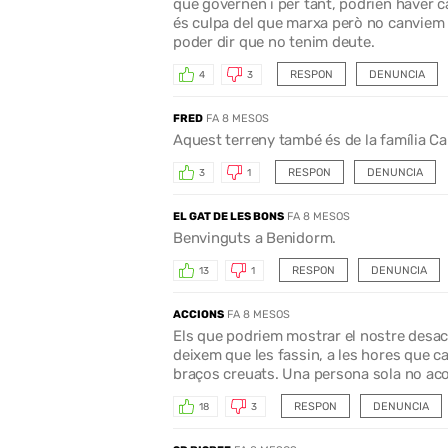
que governen i per tant, podrien haver can
és culpa del que marxa però no canviem 
poder dir que no tenim deute.
RESPON
DENUNCIA
4
3
FRED
FA 8 MESOS
Aquest terreny també és de la família C
RESPON
DENUNCIA
3
1
EL GAT DE LES BONS
FA 8 MESOS
Benvinguts a Benidorm.
RESPON
DENUNCIA
13
1
ACCIONS
FA 8 MESOS
Els que podriem mostrar el nostre desac
deixem que les fassin, a les hores que c
braços creuats. Una persona sola no acon
RESPON
DENUNCIA
18
3