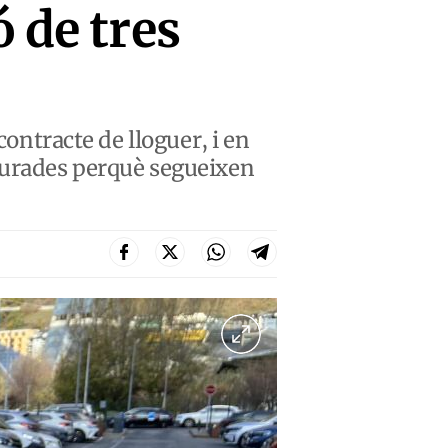
 de tres
contracte de lloguer, i en
aturades perquè segueixen