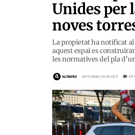
Unides per l
noves torre
La propietat ha notificat a
aquest espai es construira
les normatives del pla d’u
60
ALTAVEU
29/11/2025 (10:42 CET)