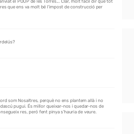
viat el POUP de les Torres... Clar, molt fàcil dir que tot
res que ens va molt bé l'impost de construcció per
ardelús?
ord som Nosaltres, perquè no ens plantem allà i no
adascú pugui. És millor queixar-nos i quedar-nos de
segueix res, peró fent pinya s'hauria de veure.