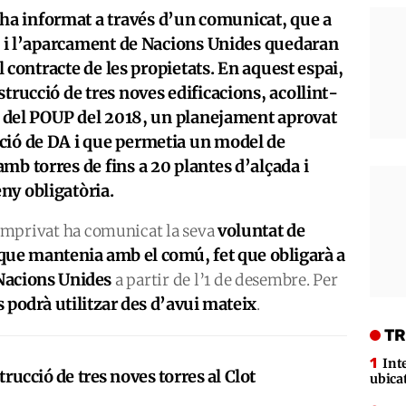
a informat a través d’un comunicat, que a
rc i l’aparcament de Nacions Unides quedaran
el contracte de les propietats. En aquest espai,
trucció de tres noves edificacions, acollint-
ts del POUP del 2018, un planejament aprovat
ció de DA i que permetia un model de
mb torres de fins a 20 plantes d’alçada i
ny obligatòria.
voluntat de
d’Emprivat ha comunicat la seva
r que mantenia amb el comú, fet que obligarà a
 Nacions Unides
a partir de l’1 de desembre. Per
s podrà utilitzar des d’avui mateix
.
TR
Int
trucció de tres noves torres al Clot
ubica