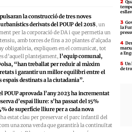
Qua
tempe
eslla
pulsaran la construcció de tres noves
Gov
s urbanístics derivats del POUP del 2018
, un
la Fun
ment per la corporació de DA i que permetia un
press
ensiu, amb torres de fins a 20 plantes d’alçada
Den
y obligatòria, expliquen en el comunicat, tot
marxa
a Eng
l’equip comunal,
les d’aquell plantejament,
Dolsa, “han treballat per reduir al màxim
Un 
de tr
etats i garantir un millor equilibri entre el
 espais destinats a la ciutadania”.
del POUP aprovada l’any 2023 ha incrementat
serva d’espai lliure: s’ha passat del 15%
4% de superfície lliure per a cada nova
ha estat clau per preservar el parc infantil del
 com una zona verda que garantirà la continuïtat