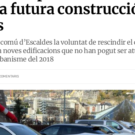
a futura construcció
s
l comú d’Escaldes la voluntat de rescindir el 
n noves edificacions que no han pogut ser 
rbanisme del 2018
COMENTARIS