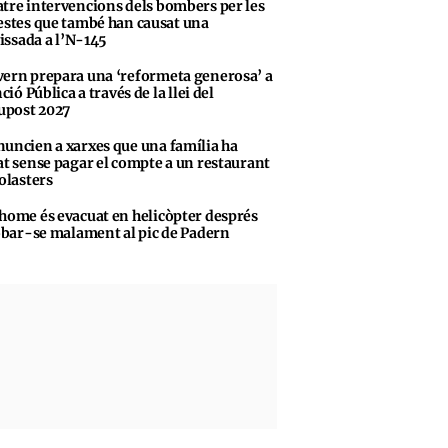
tre intervencions dels bombers per les
stes que també han causat una
vissada a l’N-145
ern prepara una ‘reformeta generosa’ a
ció Pública a través de la llei del
upost 2027
uncien a xarxes que una família ha
t sense pagar el compte a un restaurant
olasters
home és evacuat en helicòpter després
obar-se malament al pic de Padern