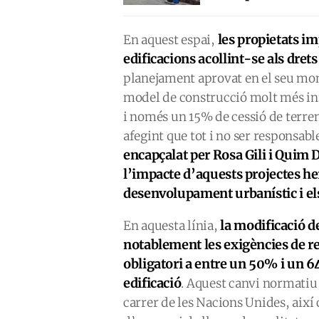
les propietats im
En aquest espai,
edificacions acollint-se als dret
planejament aprovat en el seu mo
model de construcció molt més int
i només un 15% de cessió de terren
afegint que tot i no ser responsab
encapçalat per Rosa Gili i Quim 
l’impacte d’aquests projectes her
desenvolupament urbanístic i els
la modificació 
En aquesta línia,
notablement les exigències de re
obligatori a entre un 50% i un 6
edificació
. Aquest canvi normatiu 
carrer de les Nacions Unides, així