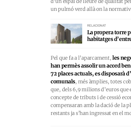
d’un espai de lleure de qualitat p
un pulmó verd allà on la normativa
RELACIONAT
La propera torre p
habitatges d’entre
les neg
Pel que fa a l’aparcament,
han permès assolir un acord bene
72 places actuals, es disposarà 
comunals
, més àmplies, totes co
que, dels 6,9 milions d’euros que
concepte de tributs i de cessió eco
compensaran amb la dació de la pl
restants ja s’han ingressat en el m