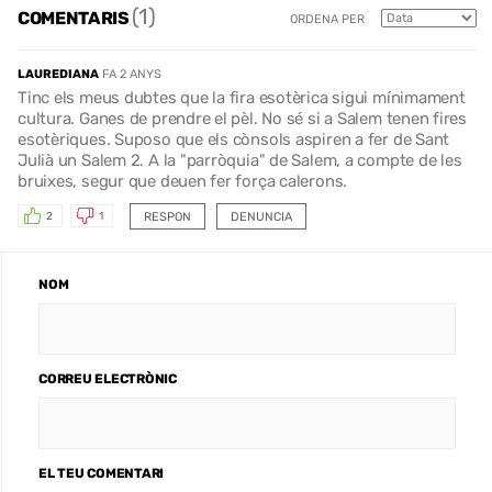
(1)
COMENTARIS
ORDENA PER
LAUREDIANA
FA 2 ANYS
Tinc els meus dubtes que la fira esotèrica sigui mínimament
cultura. Ganes de prendre el pèl. No sé si a Salem tenen fires
esotèriques. Suposo que els cònsols aspiren a fer de Sant
Julià un Salem 2. A la "parròquia" de Salem, a compte de les
bruixes, segur que deuen fer força calerons.
RESPON
DENUNCIA
2
1
NOM
CORREU ELECTRÒNIC
EL TEU COMENTARI