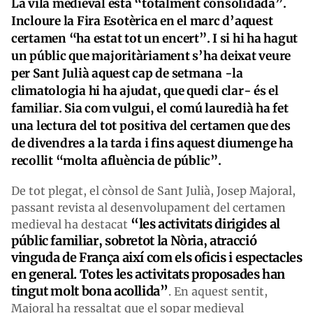
La vila medieval està “totalment consolidada”.
Incloure la Fira Esotèrica en el marc d’aquest
certamen “ha estat tot un encert”. I si hi ha hagut
un públic que majoritàriament s’ha deixat veure
per Sant Julià aquest cap de setmana -la
climatologia hi ha ajudat, que quedi clar- és el
familiar. Sia com vulgui, el comú lauredià ha fet
una lectura del tot positiva del certamen que des
de divendres a la tarda i fins aquest diumenge ha
recollit “molta afluència de públic”.
De tot plegat, el cònsol de Sant Julià, Josep Majoral,
passant revista al desenvolupament del certamen
“les activitats dirigides al
medieval ha destacat
públic familiar, sobretot la Nòria, atracció
vinguda de França així com els oficis i espectacles
en general. Totes les activitats proposades han
tingut molt bona acollida”
. En aquest sentit,
Majoral ha ressaltat que el sopar medieval