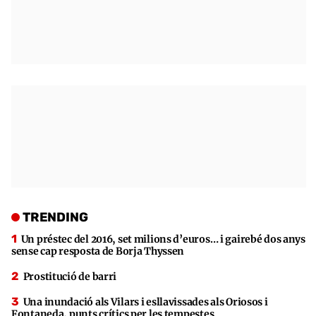
TRENDING
Un préstec del 2016, set milions d’euros… i gairebé dos anys
sense cap resposta de Borja Thyssen
Prostitució de barri
Una inundació als Vilars i esllavissades als Oriosos i
Fontaneda, punts crítics per les tempestes