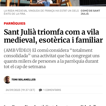
LA RODA MEDIEVAL VINGUDA DE FRANÇA HA ESTAT UN DELS
COMÚ DE SANT
ÈXITS DE LA FIRA.
JULIÀ
PARRÒQUIES
Sant Julià triomfa com a vila
medieval, esotèrica i familiar
(AMB VÍDEO) El comú considera “totalment
consolidada” una activitat que ha congregat uns
quants milers de persones a la parròquia durant
tot el cap de setmana
TONI SOLANELLES
1
COMENTARIS
24/09/2023 (19:37 CET)