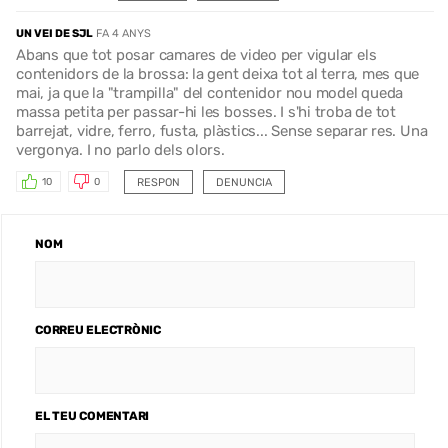
UN VEI DE SJL
FA 4 ANYS
Abans que tot posar camares de video per vigular els
contenidors de la brossa: la gent deixa tot al terra, mes que
mai, ja que la "trampilla" del contenidor nou model queda
massa petita per passar-hi les bosses. I s'hi troba de tot
barrejat, vidre, ferro, fusta, plàstics... Sense separar res. Una
vergonya. I no parlo dels olors.
RESPON
DENUNCIA
10
0
NOM
CORREU ELECTRÒNIC
EL TEU COMENTARI