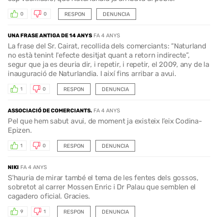
RESPON
DENUNCIA
0
0
UNA FRASE ANTIGA DE 14 ANYS
FA 4 ANYS
La frase del Sr. Cairat, recollida dels comerciants: “Naturland
no està tenint l'efecte desitjat quant a retorn indirecte”,
segur que ja es deuria dir, i repetir, i repetir, el 2009, any de la
inauguració de Naturlandia. I així fins arribar a avui.
RESPON
DENUNCIA
1
0
ASSOCIACIÓ DE COMERCIANTS.
FA 4 ANYS
Pel que hem sabut avui, de moment ja existeix l’eix Codina-
Epizen.
RESPON
DENUNCIA
1
0
NIKI
FA 4 ANYS
S'hauria de mirar també el tema de les fentes dels gossos,
sobretot al carrer Mossen Enric i Dr Palau que semblen el
cagadero oficial. Gracies.
RESPON
DENUNCIA
9
1