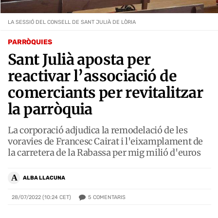
LA SESSIÓ DEL CONSELL DE SANT JULIÀ DE LÒRIA
PARRÒQUIES
Sant Julià aposta per
reactivar l’associació de
comerciants per revitalitzar
la parròquia
La corporació adjudica la remodelació de les
voravies de Francesc Cairat i l'eixamplament de
la carretera de la Rabassa per mig milió d'euros
A
ALBA LLACUNA
5
COMENTARIS
28/07/2022 (10:24 CET)