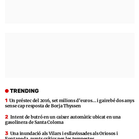
TRENDING
Un préstec del 2016, set milions d’euros… i gairebé dos anys
sense cap resposta de Borja Thyssen
Intent de butró en un caixer automàtic ubicat en una
gasolinera de Santa Coloma
Una inundació als Vilars i esllavissades als Oriosos i
Fontaneda, punts crítics per les tempestes