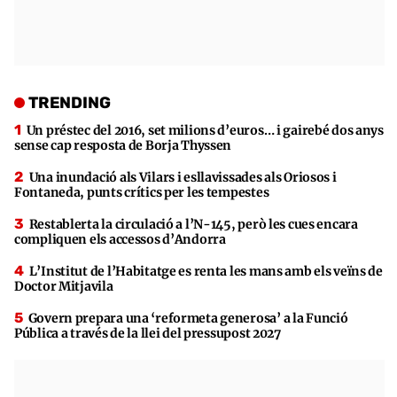
TRENDING
Un préstec del 2016, set milions d’euros… i gairebé dos anys
sense cap resposta de Borja Thyssen
Una inundació als Vilars i esllavissades als Oriosos i
Fontaneda, punts crítics per les tempestes
Restablerta la circulació a l’N-145, però les cues encara
compliquen els accessos d’Andorra
L’Institut de l’Habitatge es renta les mans amb els veïns de
Doctor Mitjavila
Govern prepara una ‘reformeta generosa’ a la Funció
Pública a través de la llei del pressupost 2027