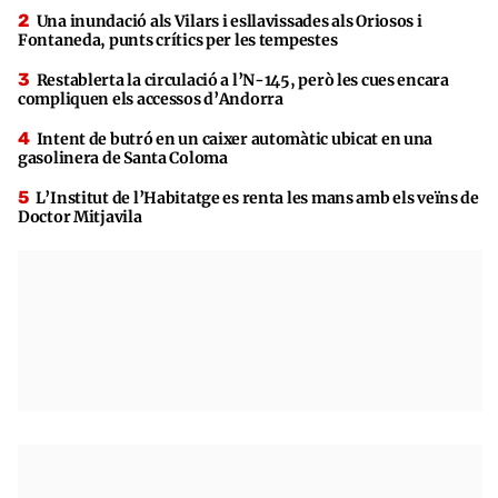
Una inundació als Vilars i esllavissades als Oriosos i
Fontaneda, punts crítics per les tempestes
Restablerta la circulació a l’N-145, però les cues encara
compliquen els accessos d’Andorra
Intent de butró en un caixer automàtic ubicat en una
gasolinera de Santa Coloma
L’Institut de l’Habitatge es renta les mans amb els veïns de
Doctor Mitjavila