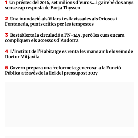
Un préstec del 2016, set milions d’euros… i gairebé dos anys
sense cap resposta de Borja Thyssen
Una inundació als Vilars i esllavissades als Oriosos i
Fontaneda, punts crítics per les tempestes
Restablerta la circulació a l’N-145, però les cues encara
compliquen els accessos d’Andorra
L’Institut de l’Habitatge es renta les mans amb els veïns de
Doctor Mitjavila
Govern prepara una ‘reformeta generosa’ a la Funció
Pública a través de la llei del pressupost 2027