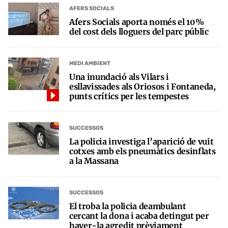
AFERS SOCIALS
Afers Socials aporta només el 10%
del cost dels lloguers del parc públic
MEDI AMBIENT
Una inundació als Vilars i
esllavissades als Oriosos i Fontaneda,
punts crítics per les tempestes
SUCCESSOS
La policia investiga l’aparició de vuit
cotxes amb els pneumàtics desinflats
a la Massana
SUCCESSOS
El troba la policia deambulant
cercant la dona i acaba detingut per
haver-la agredit prèviament