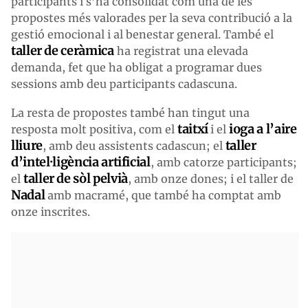
participants i s’ha consolidat com una de les
propostes més valorades per la seva contribució a la
gestió emocional i al benestar general. També el
taller de ceràmica
ha registrat una elevada
demanda, fet que ha obligat a programar dues
sessions amb deu participants cadascuna.
La resta de propostes també han tingut una
taitxí
ioga a l’aire
resposta molt positiva, com el
i el
lliure
taller
, amb deu assistents cadascun; el
d’intel·ligència artificial
, amb catorze participants;
taller de sòl pelvià
el
, amb onze dones; i el taller de
Nadal
amb macramé, que també ha comptat amb
onze inscrites.