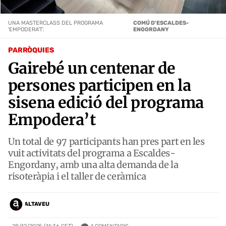
UNA MASTERCLASS DEL PROGRAMA
COMÚ D'ESCALDES-
'EMPODERA'T'.
ENGORDANY
PARRÒQUIES
Gairebé un centenar de
persones participen en la
sisena edició del programa
Empodera’t
Un total de 97 participants han pres part en les
vuit activitats del programa a Escaldes-
Engordany, amb una alta demanda de la
risoteràpia i el taller de ceràmica
ALTAVEU