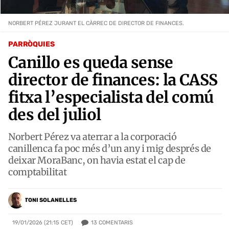
NORBERT PÉREZ JURANT EL CÀRREC DE DIRECTOR DE FINANCES.
PARRÒQUIES
Canillo es queda sense
director de finances: la CASS
fitxa l’especialista del comú
des del juliol
Norbert Pérez va aterrar a la corporació
canillenca fa poc més d’un any i mig després de
deixar MoraBanc, on havia estat el cap de
comptabilitat
TONI SOLANELLES
13
COMENTARIS
19/01/2026 (21:15 CET)