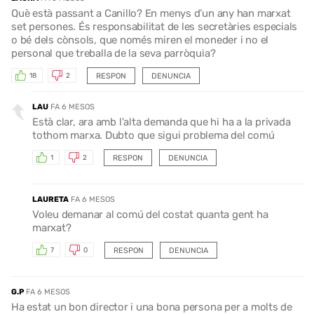
Què està passant a Canillo? En menys d’un any han marxat
set persones. És responsabilitat de les secretàries especials
o bé dels cònsols, que només miren el moneder i no el
personal que treballa de la seva parròquia?
RESPON
DENUNCIA
18
2
LAU
FA 6 MESOS
Està clar, ara amb l'alta demanda que hi ha a la privada
tothom marxa. Dubto que sigui problema del comú
RESPON
DENUNCIA
1
2
LAURETA
FA 6 MESOS
Voleu demanar al comú del costat quanta gent ha
marxat?
RESPON
DENUNCIA
7
0
G.P
FA 6 MESOS
Ha estat un bon director i una bona persona per a molts de