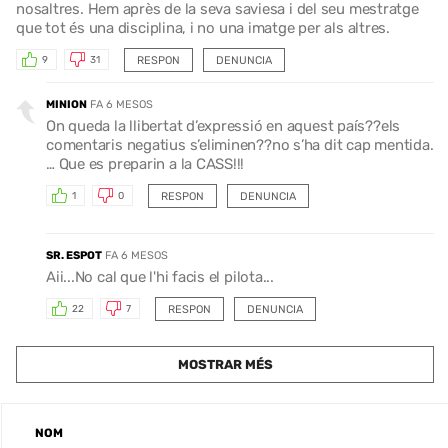
nosaltres. Hem après de la seva saviesa i del seu mestratge
que tot és una disciplina, i no una imatge per als altres.
RESPON
DENUNCIA
9
31
MINION
FA 6 MESOS
On queda la llibertat d’expressió en aquest país??els
comentaris negatius s’eliminen??no s’ha dit cap mentida.
… Que es preparin a la CASS!!!
RESPON
DENUNCIA
1
0
SR. ESPOT
FA 6 MESOS
Aii...No cal que l'hi facis el pilota...
RESPON
DENUNCIA
22
7
MOSTRAR MÉS
NOM