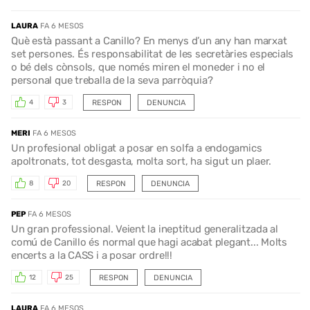
LAURA
FA 6 MESOS
Què està passant a Canillo? En menys d’un any han marxat
set persones. És responsabilitat de les secretàries especials
o bé dels cònsols, que només miren el moneder i no el
personal que treballa de la seva parròquia?
RESPON
DENUNCIA
4
3
MERI
FA 6 MESOS
Un profesional obligat a posar en solfa a endogamics
apoltronats, tot desgasta, molta sort, ha sigut un plaer.
RESPON
DENUNCIA
8
20
PEP
FA 6 MESOS
Un gran professional. Veient la ineptitud generalitzada al
comú de Canillo és normal que hagi acabat plegant... Molts
encerts a la CASS i a posar ordre!!!
RESPON
DENUNCIA
12
25
LAURA
FA 6 MESOS