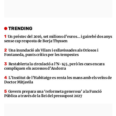
TRENDING
Un préstec del 2016, set milions d’euros… i gairebé dos anys
sense cap resposta de Borja Thyssen
Una inundació als Vilars i esllavissades als Oriosos i
Fontaneda, punts crítics per les tempestes
Restablerta la circulació a l’N-145, però les cues encara
compliquen els accessos d’Andorra
L’Institut de l’Habitatge es renta les mans amb els veïns de
Doctor Mitjavila
Govern prepara una ‘reformeta generosa’ a la Funció
Pública a través de la llei del pressupost 2027