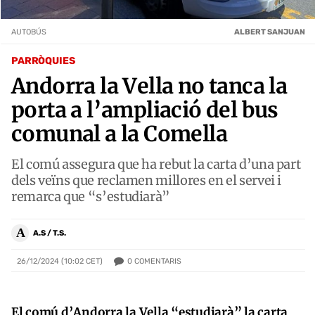
AUTOBÚS
ALBERT SANJUAN
PARRÒQUIES
Andorra la Vella no tanca la
porta a l’ampliació del bus
comunal a la Comella
El comú assegura que ha rebut la carta d’una part
dels veïns que reclamen millores en el servei i
remarca que “s’estudiarà”
A
A.S / T.S.
0
COMENTARIS
26/12/2024 (10:02 CET)
El comú d’Andorra la Vella “estudiarà” la carta